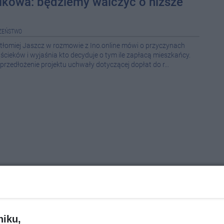
ikowa: będziemy walczyć o niższe
08-0
ZEŃSTWO
08-0
tłomiej Jaszcz w rozmowie z Ino.online mówi o przyczynach
ścieków i wyjaśnia kto decyduje o tym ile zapłacą mieszkańcy.
08-0
rzedłożenie projektu uchwały dotyczącej dopłat do r...
08-0
08-0
08-0
08-0
08-0
08-0
08-0
niku,