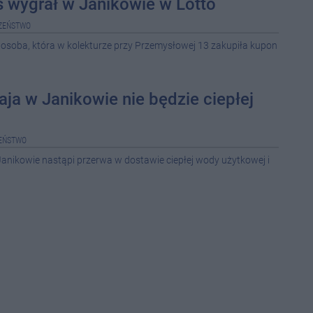
 wygrał w Janikowie w Lotto
ZEŃSTWO
08-0
 osoba, która w kolekturze przy Przemysłowej 13 zakupiła kupon
08-0
08-0
ja w Janikowie nie będzie ciepłej
08-0
EŃSTWO
08-0
anikowie nastąpi przerwa w dostawie ciepłej wody użytkowej i
08-0
08-0
17:3
11:1
10:3