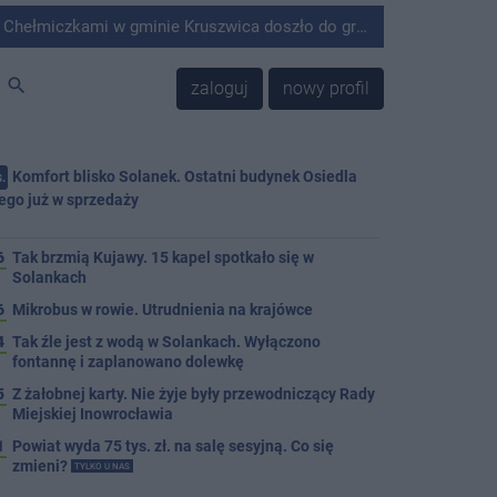
minie Kruszwica doszło do groźnie wyglądającego zdarzenia.
search
zaloguj
nowy profil
Komfort blisko Solanek. Ostatni budynek Osiedla
.
ego już w sprzedaży
j
6
Tak brzmią Kujawy. 15 kapel spotkało się w
Solankach
6
Mikrobus w rowie. Utrudnienia na krajówce
4
Tak źle jest z wodą w Solankach. Wyłączono
fontannę i zaplanowano dolewkę
5
Z żałobnej karty. Nie żyje były przewodniczący Rady
Miejskiej Inowrocławia
1
Powiat wyda 75 tys. zł. na salę sesyjną. Co się
zmieni?
TYLKO U NAS