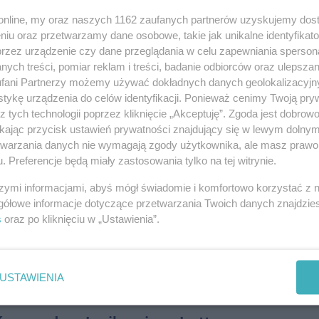
08-0
iągu. Część Janikowa bez wody
o.online, my oraz naszych 1162 zaufanych partnerów uzyskujemy dos
niu oraz przetwarzamy dane osobowe, takie jak unikalne identyfikat
 I ZDARZENIA
08-0
przez urządzenie czy dane przeglądania w celu zapewniania sperson
KiM, w wyniku awarii sieci wodociągowej wstrzymana została
ych treści, pomiar reklam i treści, badanie odbiorców oraz ulepszan
ci mieszkańców Janikowa.
08-0
fani Partnerzy możemy używać dokładnych danych geolokalizacyjn
tykę urządzenia do celów identyfikacji. Ponieważ cenimy Twoją pry
08-0
odwyżka w Janikowie za
z tych technologii poprzez kliknięcie „Akceptuję”. Zgoda jest dobro
 ściekó...
ikając przycisk ustawień prywatności znajdujący się w lewym dolny
08-0
etwarzania danych nie wymagają zgody użytkownika, ale masz prawo 
ZEŃSTWO
. Preferencje będą miały zastosowania tylko na tej witrynie.
rosły opłaty za odprowadzanie ścieków w gminie Janikowo.
08-0
 "komunalki" zgodziły się zmienić taryfy dla mieszkańców przed
szymi informacjami, abyś mógł świadomie i komfortowo korzystać z
 koszty eksploatacji.
gółowe informacje dotyczące przetwarzania Twoich danych znajdzi
08-0
s
oraz po kliknięciu w „Ustawienia”.
owie będzie jak nowy
08-0
ZEŃSTWO
08-0
a przetarg na gruntowną modernizację boiska przy ul. Głównej
USTAWIENIA
08-0
 już od 12 lat wymaga napraw.
08-0