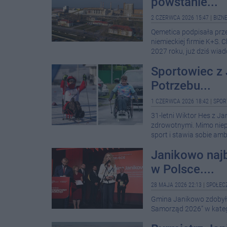
powstanie...
2 CZERWCA 2026 15:47
|
BIZN
Qemetica podpisała pr
niemieckiej firmie K+S.
2027 roku, już dziś wia
Sportowiec z 
Potrzebu...
1 CZERWCA 2026 18:42
|
SPOR
31-letni Wiktor Hes z J
zdrowotnymi. Mimo niepe
sport i stawia sobie ambi
Janikowo naj
w Polsce....
28 MAJA 2026 22:13
|
SPOŁEC
Gmina Janikowo zdobyła
Samorząd 2026” w katego