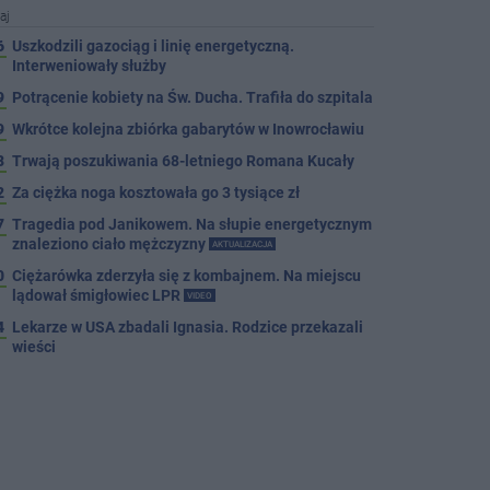
aj
6
Uszkodzili gazociąg i linię energetyczną.
Interweniowały służby
9
Potrącenie kobiety na Św. Ducha. Trafiła do szpitala
9
Wkrótce kolejna zbiórka gabarytów w Inowrocławiu
8
Trwają poszukiwania 68-letniego Romana Kucały
2
Za ciężka noga kosztowała go 3 tysiące zł
7
Tragedia pod Janikowem. Na słupie energetycznym
znaleziono ciało mężczyzny
AKTUALIZACJA
0
Ciężarówka zderzyła się z kombajnem. Na miejscu
lądował śmigłowiec LPR
VIDEO
4
Lekarze w USA zbadali Ignasia. Rodzice przekazali
wieści
niej
6
Tragedia przy ul. Mieszka I. Nie żyje osoba, która
wypadła z czwartego piętra
6
Tour de Pologne. Tak 21 lat temu kolarze startowali
z Inowrocławia
PROSTO Z ARCHIWUM