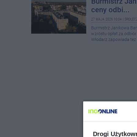
Burmistrz Jan
ceny odbi...
27 MAJA 2026 10:04
|
SPOŁEC
Burmistrz Janikowa Bar
wzrostu opłat za odbiór 
Włodarz zapowiada też p
Drogi Użytkow