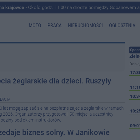
 na krajówce
• Około godz. 11.00 na drodze pomiędzy Gocanowem a Chełmiczkami w g
MOTO
PRACA
NIERUCHOMOŚCI
OGŁOSZENIA
Spons
Zieln
Dzisia
17:3
ia żeglarskie dla dzieci. Ruszyły
11:1
10:3
EACJA
10 lat mogą zapisać się na bezpłatne zajęcia żeglarskie w ramach
10:2
 2026. Organizatorzy przygotowali 50 miejsc, a uczestnicy
odziny pod okiem instruktorów.
09:0
edaje biznes solny. W Janikowie