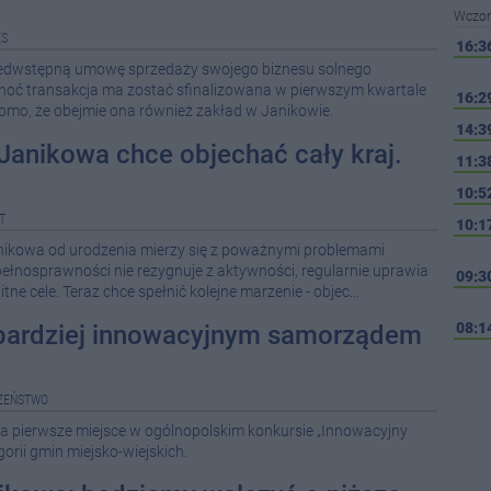
Wczor
ES
16:3
zedwstępną umowę sprzedaży swojego biznesu solnego
 Choć transakcja ma zostać sfinalizowana w pierwszym kwartale
16:2
domo, że obejmie ona również zakład w Janikowie.
14:3
Janikowa chce objechać cały kraj.
11:3
10:5
T
10:1
anikowa od urodzenia mierzy się z poważnymi problemami
łnosprawności nie rezygnuje z aktywności, regularnie uprawia
09:3
tne cele. Teraz chce spełnić kolejne marzenie - objec...
08:1
bardziej innowacyjnym samorządem
Wcześ
ZEŃSTWO
08-0
 pierwsze miejsce w ogólnopolskim konkursie „Innowacyjny
rii gmin miejsko-wiejskich.
08-0