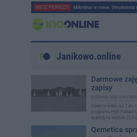
WIESZ PIERWSZY
Mikrobus w rowie. Utrudnienia
Janikowo.online
Darmowe zajęc
zapisy
5 CZERWCA 2026 11:05
|
REKR
Dzieci w wieku od 7 do 
programu PGE PolSailing
spędzą na wodzie 22,5 g
Qemetica sprz