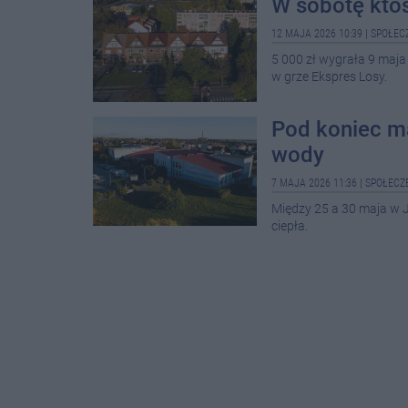
W sobotę ktoś
12 MAJA 2026 10:39
|
SPOŁEC
5 000 zł wygrała 9 maja
w grze Ekspres Losy.
Pod koniec ma
wody
7 MAJA 2026 11:36
|
SPOŁECZ
Między 25 a 30 maja w J
ciepła.