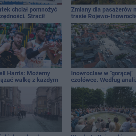
atek chciał pomnożyć
Zmiany dla pasażerów 
zędności. Stracił
trasie Rojewo-Inowrocł
d 10 tys. zł
ell Harris: Możemy
Inowrocław w "gorącej"
ązać walkę z każdym
czołówce. Według anali
 lidze
Onetu nasze miasto jes
jednym z najbardziej
narażonych na upały