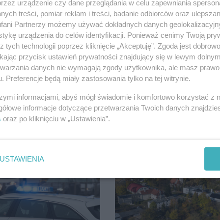
przez urządzenie czy dane przeglądania w celu zapewniania sperson
j zaludnionym miastem w Polsce są Ząbki (4147 
ych treści, pomiar reklam i treści, badanie odbiorców oraz ulepszan
 (10 osób na 1 km2).
fani Partnerzy możemy używać dokładnych danych geolokalizacyjn
tykę urządzenia do celów identyfikacji. Ponieważ cenimy Twoją pry
z tych technologii poprzez kliknięcie „Akceptuję”. Zgoda jest dobro
ikając przycisk ustawień prywatności znajdujący się w lewym dolny
etwarzania danych nie wymagają zgody użytkownika, ale masz prawo 
. Preferencje będą miały zastosowania tylko na tej witrynie.
szymi informacjami, abyś mógł świadomie i komfortowo korzystać z
gółowe informacje dotyczące przetwarzania Twoich danych znajdzi
s
oraz po kliknięciu w „Ustawienia”.
OCŁAWSKI
USTAWIENIA