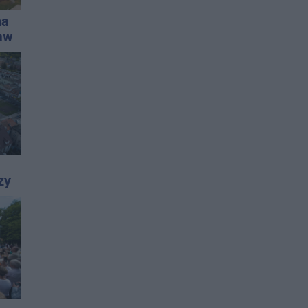
na
aw
zy
t