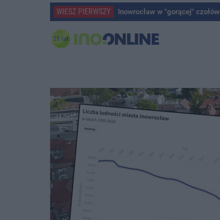
WIESZ PIERWSZY
Inowrocław w "gorącej" czołów