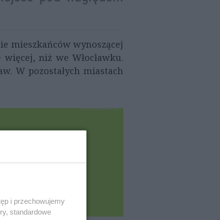
bie mieszkańców wynoszącej
e więcej, niż we Włocławku.
ław. W pozostałych miastach
tęp i przechowujemy
ory, standardowe