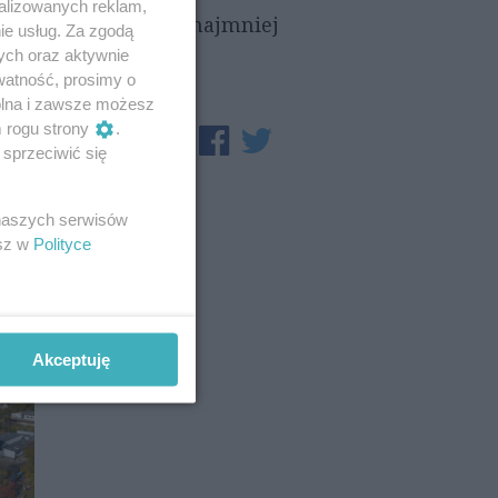
alizowanych reklam,
osób na 1 km2), a najmniej
ie usług. Za zgodą
ych oraz aktywnie
watność, prosimy o
wolna i zawsze możesz
m rogu strony
.
sprzeciwić się
 naszych serwisów
esz w
Polityce
Akceptuję