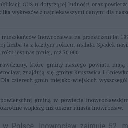
blikacji GUS-u dotyczącej ludności oraz powierz
kilka wykresów z najciekawszymi danymi dla nasz
 mieszkańców Inowrocławia na przestrzeni lat 1995
ej liczba ta z każdym rokiem malała. Spadek nasil
roku jest nas mniej, niż 70 000.
awdzamy, które gminy naszego powiatu mają 
rocław, znajdują się gminy Kruszwica i Gniew
. Dla czterech gmin miejsko-wiejskich wyszczegó
powierzchni gminą w powiecie inowrocławskim, 
iokrotnie większy, niż obszar miasta Inowrocław.
 w Polsce, Inowrocław zajmuje 52. 