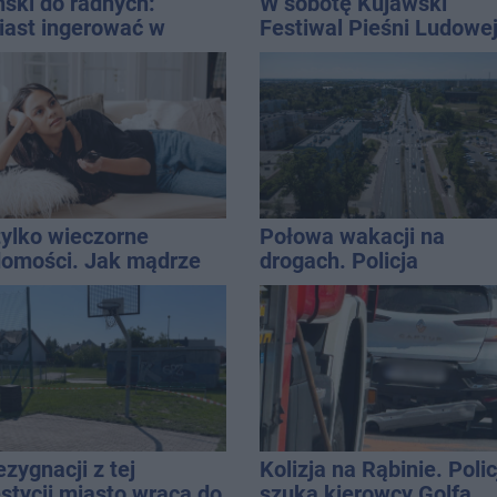
ski do radnych:
W sobotę Kujawski
ast ingerować w
Festiwal Pieśni Ludowe
atną własność
ijcie się gospodarką
tylko wieczorne
Połowa wakacji na
omości. Jak mądrze
drogach. Policja
ystać z telewizji, żeby
podsumowała lipiec
na bieżąco, ale nie żyć
formacyjnym chaosie?
ezygnacji z tej
Kolizja na Rąbinie. Polic
stycji miasto wraca do
szuka kierowcy Golfa