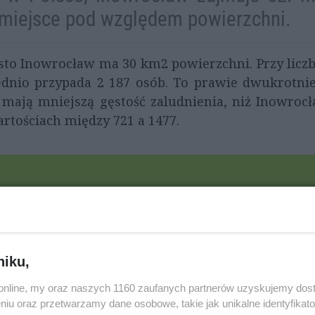
. miejsce pod względem powierzchni.
to Inowrocław ma 30 km2 powierzchni. Przy licz
ednio przypada 2 187 osób. To prawie dwukrotni
mają mniejszą gęstość zaludnienia, niż Inowroc
tościach między 721 a 1477.
niku,
o.online, my oraz naszych 1160 zaufanych partnerów uzyskujemy dos
niu oraz przetwarzamy dane osobowe, takie jak unikalne identyfikat