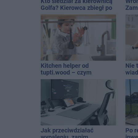
Kto siedział za kierownicą
Wroń
Golfa? Kierowca zbiegł po
Zami
kolizji
pryw
zajm
Kitchen helper od
Nie 
tupti.wood – czym
wiad
wyróżnia się na tle innych
korz
modeli?
być 
w in
Jak przeciwdziałać
Po r
wypaleniu, zanim
inwe