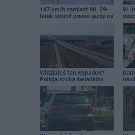
147 km/h zamiast 90. 29-
91-l
latek stracił prawo jazdy na
oszc
trzy miesiące
pona
Widziałeś ten wypadek?
Darr
Policja szuka świadków
nawi
w tej