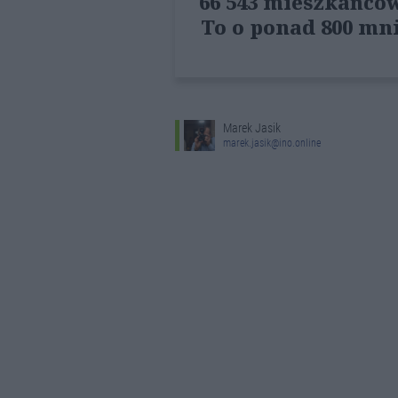
66 543 mieszkańców
To o ponad 800 mni
Marek Jasik
marek.jasik@ino.online