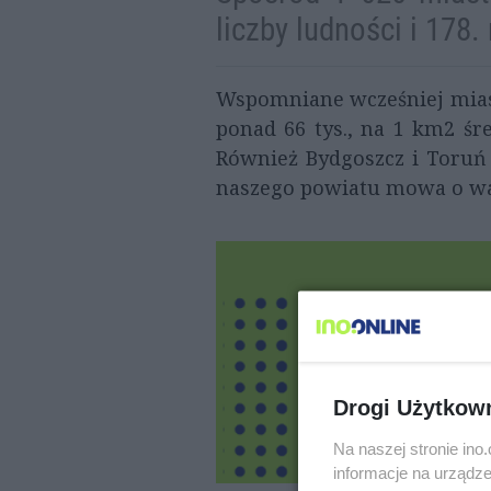
liczby ludności i 178
Wspomniane wcześniej mias
ponad 66 tys., na 1 km2 śr
Również Bydgoszcz i Toruń 
naszego powiatu mowa o war
Drogi Użytkow
Na naszej stronie in
informacje na urządze