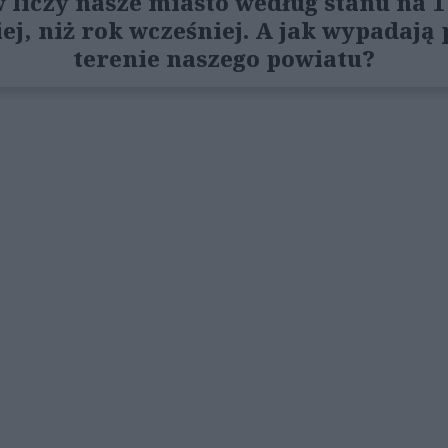
 liczy nasze miasto według stanu na 1 
ej, niż rok wcześniej. A jak wypadają
terenie naszego powiatu?