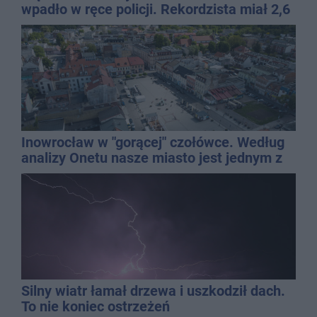
wpadło w ręce policji. Rekordzista miał 2,6
promila
Inowrocław w "gorącej" czołówce. Według
analizy Onetu nasze miasto jest jednym z
najbardziej narażonych na upały
Silny wiatr łamał drzewa i uszkodził dach.
To nie koniec ostrzeżeń