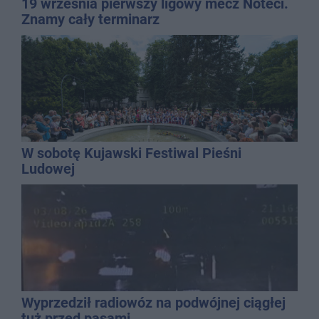
19 września pierwszy ligowy mecz Noteci.
Znamy cały terminarz
W sobotę Kujawski Festiwal Pieśni
Ludowej
Wyprzedził radiowóz na podwójnej ciągłej
tuż przed pasami