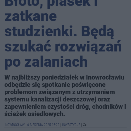
Błoto, piasek i
zatkane
studzienki. Będą
szukać rozwiązań
po zalaniach
W najbliższy poniedziałek w Inowrocławiu
odbędzie się spotkanie poświęcone
problemom związanym z utrzymaniem
systemu kanalizacji deszczowej oraz
zapewnieniem czystości dróg, chodników i
ścieżek osiedlowych.
INOWROCŁAW
|
6 SIERPNIA 2025 16:22
|
INWESTYCJE
|