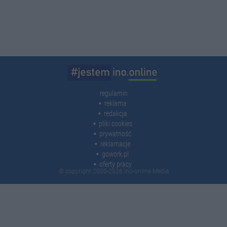
regulamin
reklama
redakcja
pliki cookies
prywatność
reklamacje
gowork.pl
oferty pracy
© copyright 2000-2026 Ino-online Media