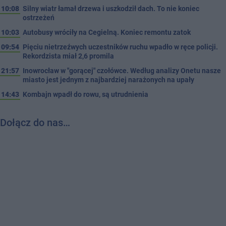
10:08
Silny wiatr łamał drzewa i uszkodził dach. To nie koniec
ostrzeżeń
10:03
Autobusy wróciły na Cegielną. Koniec remontu zatok
09:54
Pięciu nietrzeźwych uczestników ruchu wpadło w ręce policji.
Rekordzista miał 2,6 promila
21:57
Inowrocław w "gorącej" czołówce. Według analizy Onetu nasze
miasto jest jednym z najbardziej narażonych na upały
14:43
Kombajn wpadł do rowu, są utrudnienia
Dołącz do nas…