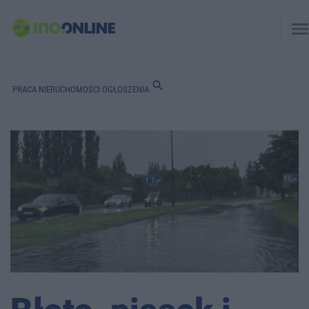
men
search
PRACA
NIERUCHOMOŚCI
OGŁOSZENIA