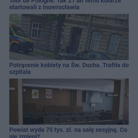
Tour de Pologne. Tak 21 lat temu kolarze
startowali z Inowrocławia
Potrącenie kobiety na Św. Ducha. Trafiła do
szpitala
Powiat wyda 75 tys. zł. na salę sesyjną. Co
się zmieni?