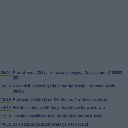
09:01
Powiat wyda 75 tys. zł. na salę sesyjną. Co się zmieni?
TYLKO U
NAS
16:36
Uszkodzili gazociąg i linię energetyczną. Interweniowały
służby
16:29
Potrącenie kobiety na Św. Ducha. Trafiła do szpitala
14:39
Wkrótce kolejna zbiórka gabarytów w Inowrocławiu
11:38
Trwają poszukiwania 68-letniego Romana Kucały
10:52
Za ciężka noga kosztowała go 3 tysiące zł