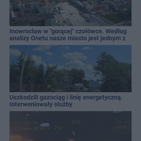
Inowrocław w "gorącej" czołówce. Według
analizy Onetu nasze miasto jest jednym z
najbardziej narażonych na upały
Uszkodzili gazociąg i linię energetyczną.
Interweniowały służby