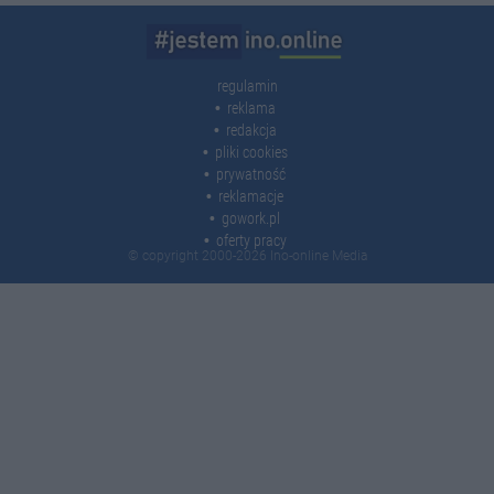
regulamin
reklama
redakcja
pliki cookies
prywatność
reklamacje
gowork.pl
oferty pracy
© copyright 2000-2026 Ino-online Media