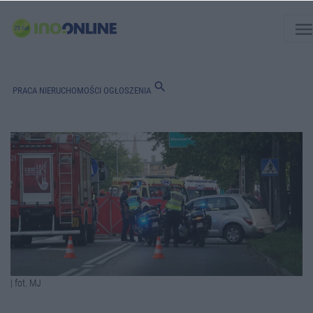
men
search
PRACA
NIERUCHOMOŚCI
OGŁOSZENIA
| fot. MJ