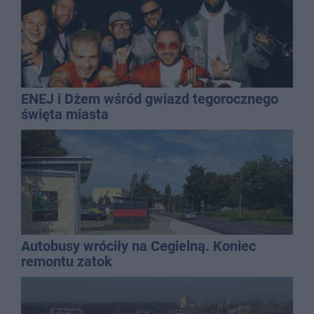
ENEJ i Dżem wśród gwiazd tegorocznego
święta miasta
Autobusy wróciły na Cegielną. Koniec
remontu zatok