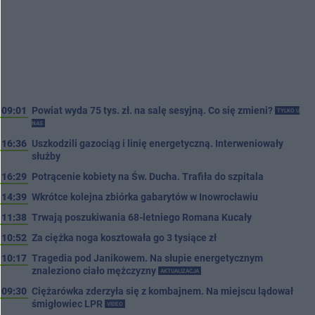
09:01
Powiat wyda 75 tys. zł. na salę sesyjną. Co się zmieni?
TYLKO U
NAS
16:36
Uszkodzili gazociąg i linię energetyczną. Interweniowały
służby
16:29
Potrącenie kobiety na Św. Ducha. Trafiła do szpitala
14:39
Wkrótce kolejna zbiórka gabarytów w Inowrocławiu
11:38
Trwają poszukiwania 68-letniego Romana Kucały
10:52
Za ciężka noga kosztowała go 3 tysiące zł
10:17
Tragedia pod Janikowem. Na słupie energetycznym
znaleziono ciało mężczyzny
AKTUALIZACJA
09:30
Ciężarówka zderzyła się z kombajnem. Na miejscu lądował
śmigłowiec LPR
VIDEO