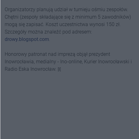
Organizatorzy planują udział w turnieju ośmiu zespołów.
Chętni (zespoły składające się z minimum 5 zawodników)
mogą się zapisać. Koszt uczestnictwa wynosi 150 zł.
Szczegóły można znaleźć pod adresem:
drowy.blogspot.com
.
Honorowy patronat nad imprezą objął prezydent
Inowrocławia, medialny - Ino-online, Kurier Inowrocławski i
Radio Eska Inowrocław.
[
I
]