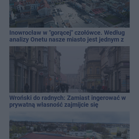
Inowrocław w "gorącej" czołówce. Według
analizy Onetu nasze miasto jest jednym z
najbardziej narażonych na upały
Wroński do radnych: Zamiast ingerować w
prywatną własność zajmijcie się
gospodarką