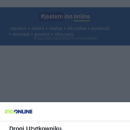
regulamin
reklama
redakcja
pliki cookies
prywatność
reklamacje
gowork.pl
oferty pracy
© copyright 2000-2026 Ino-online Media
Drogi Użytkowniku,