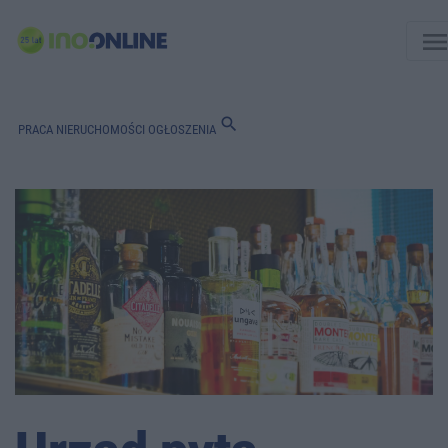
men
search
PRACA
NIERUCHOMOŚCI
OGŁOSZENIA