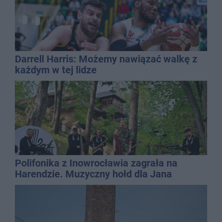
Darrell Harris: Możemy nawiązać walkę z
każdym w tej lidze
Polifonika z Inowrocławia zagrała na
Harendzie. Muzyczny hołd dla Jana
Kasprowicza