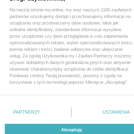
Na naszej stronie ino.online, my oraz naszych 1160 zaufanych
partnerów uzyskujemy dostęp i przechowujemy informacje na
urządzeniu oraz przetwarzamy dane osobowe, takie jak
unikalne identyfikatory, standardowe informacje wysyłane
przez urządzenie czy dane przeglądania w celu zapewniania
spersonalizowanych reklam, wybór spersonalizowanych treści,
pomiar reklam i treści, badanie odbiorców oraz ulepszanie
usług. Za zgodą Użytkownika my i Zaufani Partnerzy możemy
używać dokładnych danych geolokalizacyjnych oraz aktywnie
skanować charakterystykę urządzenia do celów identyfikacji.
Ponieważ cenimy Twoją prywatność, prosimy o zgodę na
korzystanie z tych technologii poprzez kliknięcie „Akceptuję”.
Zgoda jest dobrowolna i zawsze możesz ją zmienić/wycofać
klikając przycisk ustawień prywatności znajdujący się w lewym
dolnym rogu strony
. Niektóre rodzaje przetwarzania danych
nie wymagają zgody użytkownika, ale masz prawo sprzeciwić
PARTNERZY
USTAWIENIA
się takiemu przetwarzaniu. Preferencje będą miały
zastosowania tylko na tej witrynie.
Akceptuję
Zapoznaj się z poniższymi informacjami, abyś mógł świadomie