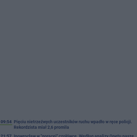
09:54
Pięciu nietrzeźwych uczestników ruchu wpadło w ręce policji.
Rekordzista miał 2,6 promila
21:57
Inowrocław w "gorącej" czołówce. Według analizy Onetu nasze