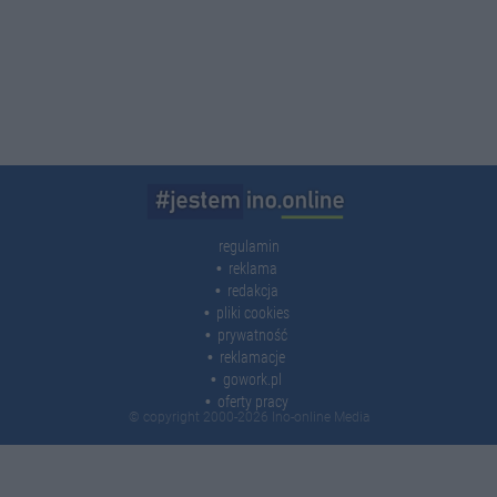
regulamin
reklama
redakcja
pliki cookies
prywatność
reklamacje
gowork.pl
oferty pracy
© copyright 2000-2026 Ino-online Media