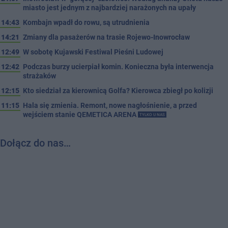
miasto jest jednym z najbardziej narażonych na upały
14:43
Kombajn wpadł do rowu, są utrudnienia
14:21
Zmiany dla pasażerów na trasie Rojewo-Inowrocław
12:49
W sobotę Kujawski Festiwal Pieśni Ludowej
12:42
Podczas burzy ucierpiał komin. Konieczna była interwencja
strażaków
12:15
Kto siedział za kierownicą Golfa? Kierowca zbiegł po kolizji
11:15
Hala się zmienia. Remont, nowe nagłośnienie, a przed
wejściem stanie QEMETICA ARENA
TYLKO U NAS
Dołącz do nas…