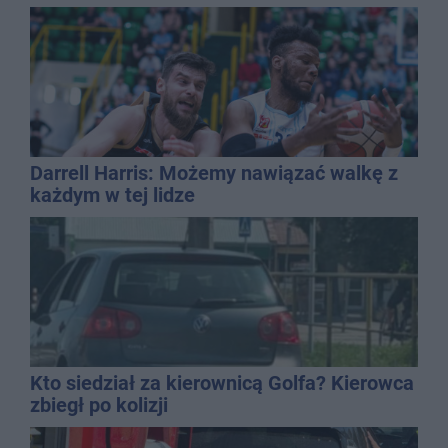
Darrell Harris: Możemy nawiązać walkę z
każdym w tej lidze
Kto siedział za kierownicą Golfa? Kierowca
zbiegł po kolizji