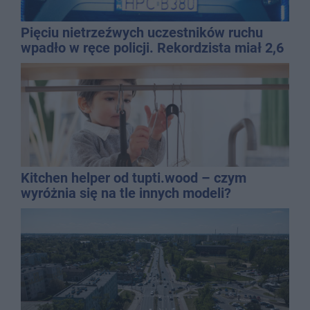
Pięciu nietrzeźwych uczestników ruchu
wpadło w ręce policji. Rekordzista miał 2,6
promila
Kitchen helper od tupti.wood – czym
wyróżnia się na tle innych modeli?