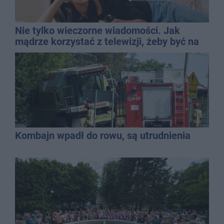
Nie tylko wieczorne wiadomości. Jak
mądrze korzystać z telewizji, żeby być na
bieżąco, ale nie żyć w informacyjnym
chaosie?
Kombajn wpadł do rowu, są utrudnienia