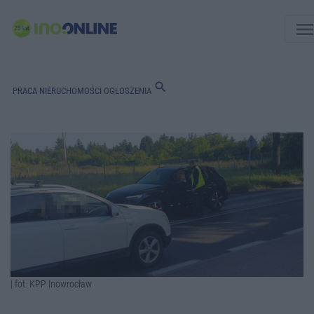
men
search
PRACA
NIERUCHOMOŚCI
OGŁOSZENIA
| fot. KPP Inowrocław