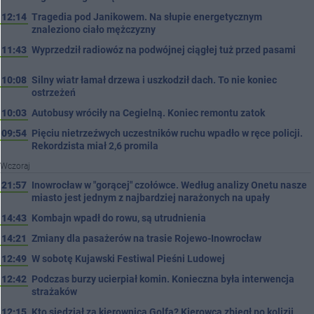
12:14
Tragedia pod Janikowem. Na słupie energetycznym
znaleziono ciało mężczyzny
11:43
Wyprzedził radiowóz na podwójnej ciągłej tuż przed pasami
10:08
Silny wiatr łamał drzewa i uszkodził dach. To nie koniec
ostrzeżeń
10:03
Autobusy wróciły na Cegielną. Koniec remontu zatok
09:54
Pięciu nietrzeźwych uczestników ruchu wpadło w ręce policji.
Rekordzista miał 2,6 promila
Wczoraj
21:57
Inowrocław w "gorącej" czołówce. Według analizy Onetu nasze
miasto jest jednym z najbardziej narażonych na upały
14:43
Kombajn wpadł do rowu, są utrudnienia
14:21
Zmiany dla pasażerów na trasie Rojewo-Inowrocław
12:49
W sobotę Kujawski Festiwal Pieśni Ludowej
12:42
Podczas burzy ucierpiał komin. Konieczna była interwencja
strażaków
12:15
Kto siedział za kierownicą Golfa? Kierowca zbiegł po kolizji