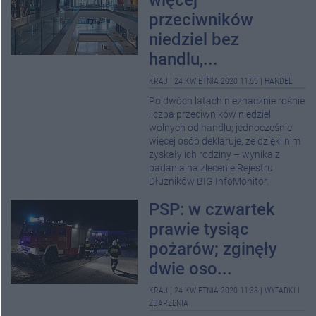
więcej
przeciwników
niedziel bez
handlu,...
KRAJ
|
24 KWIETNIA 2020 11:55
|
HANDEL
Po dwóch latach nieznacznie rośnie
liczba przeciwników niedziel
wolnych od handlu; jednocześnie
więcej osób deklaruje, że dzięki nim
zyskały ich rodziny – wynika z
badania na zlecenie Rejestru
Dłużników BIG InfoMonitor.
PSP: w czwartek
prawie tysiąc
pożarów; zginęły
dwie oso...
KRAJ
|
24 KWIETNIA 2020 11:38
|
WYPADKI I
ZDARZENIA