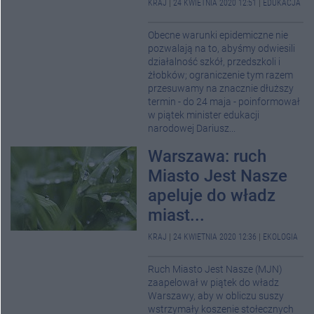
KRAJ
|
24 KWIETNIA 2020 12:51
|
EDUKACJA
Obecne warunki epidemiczne nie
pozwalają na to, abyśmy odwiesili
działalność szkół, przedszkoli i
żłobków; ograniczenie tym razem
przesuwamy na znacznie dłuższy
termin - do 24 maja - poinformował
w piątek minister edukacji
narodowej Dariusz...
Warszawa: ruch
Miasto Jest Nasze
apeluje do władz
miast...
KRAJ
|
24 KWIETNIA 2020 12:36
|
EKOLOGIA
Ruch Miasto Jest Nasze (MJN)
zaapelował w piątek do władz
Warszawy, aby w obliczu suszy
wstrzymały koszenie stołecznych