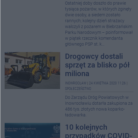
Ostatniej doby doszło do prawie
tysiąca pożarów, w których zginęły
dwie osoby, a siedem zostało
rannych; kolejny dzień strażacy
walczyli z pożarem w Biebrzańskim
Parku Narodowym – poinformował
w piątek rzecznik komendanta
głównego PSP st. k...
Drogowcy dostali
sprzęt za blisko pół
miliona
INOWROCŁAW
|
24 KWIETNIA 2020 11:26
|
SPOŁECZEŃSTWO
Do Zarządu Dróg Powiatowych w
Inowrocławiu dotarła zakupiona za
486 tys. złotych nowa koparko-
ładowarka.
10 kolejnych
przypadków COVID-