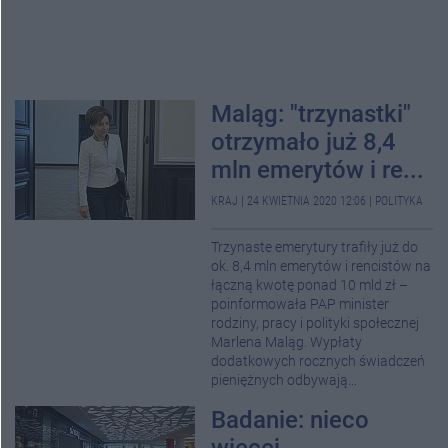
Maląg: "trzynastki"
otrzymało już 8,4
mln emerytów i re...
KRAJ
|
24 KWIETNIA 2020 12:06
|
POLITYKA
Trzynaste emerytury trafiły już do
ok. 8,4 mln emerytów i rencistów na
łączną kwotę ponad 10 mld zł –
poinformowała PAP minister
rodziny, pracy i polityki społecznej
Marlena Maląg. Wypłaty
dodatkowych rocznych świadczeń
pieniężnych odbywają...
Badanie: nieco