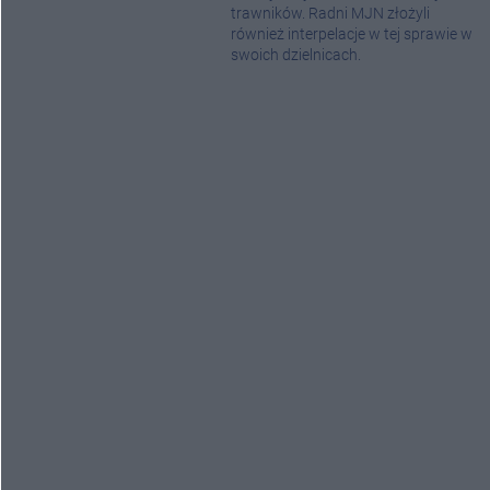
trawników. Radni MJN złożyli
również interpelacje w tej sprawie w
swoich dzielnicach.