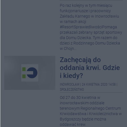
Po raz kolejny w tym miesiącu
funkcjonariusze i pracownicy
Zakładu Karnego w Inowrocławiu
w ramach akcji
#ResortSprawiedliwościPomaga
przekazali zebrany sprzęt sportowy
dla Domu Dziecka. Tym razem do
dzieci z Rodzinnego Domu Dziecka
w Chojn...
Zachęcają do
oddania krwi. Gdzie
i kiedy?
INOWROCŁAW
|
24 KWIETNIA 2020 14:58
|
SPOŁECZEŃSTWO
Od 27 do 30 kwietnia w
inowrocławskim oddziale
terenowym Regionalnego Centrum
Krwiodawstwa i Krwiolecznictwa w
Bydgoszczy będzie można
oddawać krew.