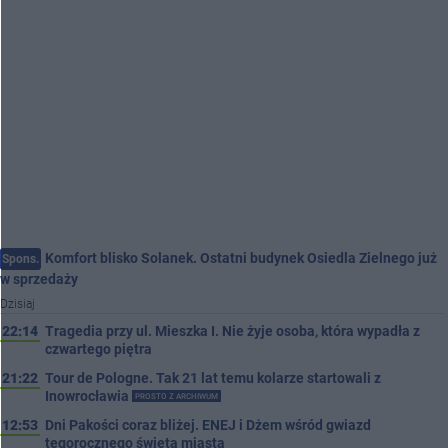
Komfort blisko Solanek. Ostatni budynek Osiedla Zielnego już
Spons.
w sprzedaży
Dzisiaj
22:14
Tragedia przy ul. Mieszka I. Nie żyje osoba, która wypadła z
czwartego piętra
21:22
Tour de Pologne. Tak 21 lat temu kolarze startowali z
Inowrocławia
PROSTO Z ARCHIWUM
12:53
Dni Pakości coraz bliżej. ENEJ i Dżem wśród gwiazd
tegorocznego święta miasta