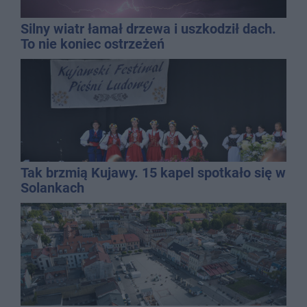
Silny wiatr łamał drzewa i uszkodził dach.
To nie koniec ostrzeżeń
Tak brzmią Kujawy. 15 kapel spotkało się w
Solankach