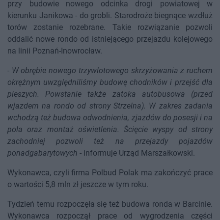
przy budowie nowego odcinka drogi powiatowej w
kierunku Janikowa - do grobli. Starodroże biegnące wzdłuż
torów zostanie rozebrane. Takie rozwiązanie pozwoli
oddalić nowe rondo od istniejącego przejazdu kolejowego
na linii Poznań-Inowrocław.
-
W obrębie nowego trzywlotowego skrzyżowania z ruchem
okrężnym uwzględniliśmy budowę chodników i przejść dla
pieszych. Powstanie także zatoka autobusowa (przed
wjazdem na rondo od strony Strzelna). W zakres zadania
wchodzą też budowa odwodnienia, zjazdów do posesji i na
pola oraz montaż oświetlenia. Ścięcie wyspy od strony
zachodniej pozwoli też na przejazdy pojazdów
ponadgabarytowych
- informuje Urząd Marszałkowski.
Wykonawca, czyli firma Polbud Polak ma zakończyć prace
o wartości 5,8 mln zł jeszcze w tym roku.
Tydzień temu rozpoczęła się też budowa ronda w Barcinie.
Wykonawca rozpoczął prace od wygrodzenia części