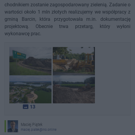
chodnikiem zostanie zagospodarowany zielenią. Zadanie o
wartości około 1 mln złotych realizujemy we współpracy z
gminą Barcin, która przygotowała m.in. dokumentację
projektową. Obecnie trwa przetarg, który wyłoni
wykonawcę prac.
photo_size_select_actual
13
Maciej Piątek
maciej.piatek@ino.online