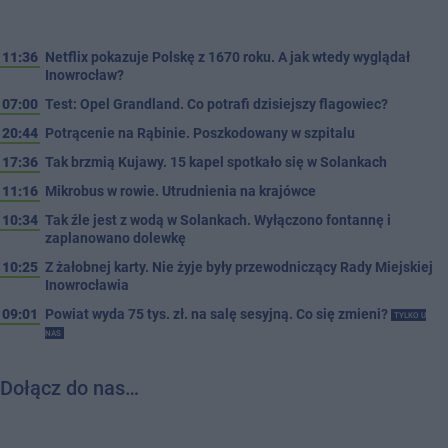
11:36
Netflix pokazuje Polskę z 1670 roku. A jak wtedy wyglądał
Inowrocław?
07:00
Test: Opel Grandland. Co potrafi dzisiejszy flagowiec?
20:44
Potrącenie na Rąbinie. Poszkodowany w szpitalu
17:36
Tak brzmią Kujawy. 15 kapel spotkało się w Solankach
11:16
Mikrobus w rowie. Utrudnienia na krajówce
10:34
Tak źle jest z wodą w Solankach. Wyłączono fontannę i
zaplanowano dolewkę
10:25
Z żałobnej karty. Nie żyje były przewodniczący Rady Miejskiej
Inowrocławia
09:01
Powiat wyda 75 tys. zł. na salę sesyjną. Co się zmieni?
TYLKO U
NAS
Dołącz do nas…