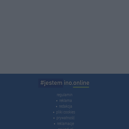
regulamin
reklama
redakcja
pliki cookies
prywatność
reklamacje