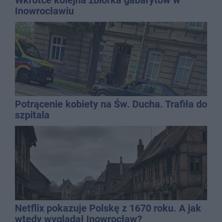
Wkrótce kolejna zbiórka gabarytów w
Inowrocławiu
Potrącenie kobiety na Św. Ducha. Trafiła do
szpitala
Netflix pokazuje Polskę z 1670 roku. A jak
wtedy wyglądał Inowrocław?