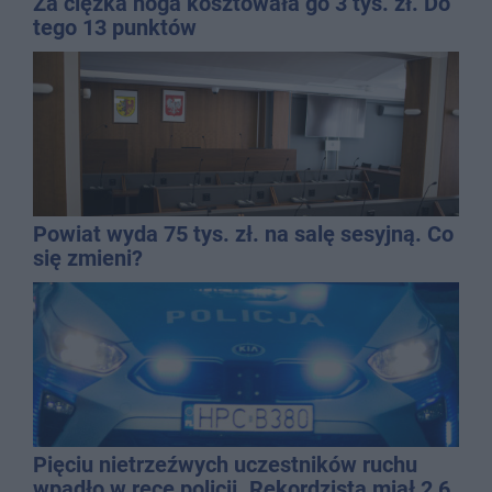
Za ciężka noga kosztowała go 3 tys. zł. Do
tego 13 punktów
Powiat wyda 75 tys. zł. na salę sesyjną. Co
się zmieni?
Pięciu nietrzeźwych uczestników ruchu
wpadło w ręce policji. Rekordzista miał 2,6