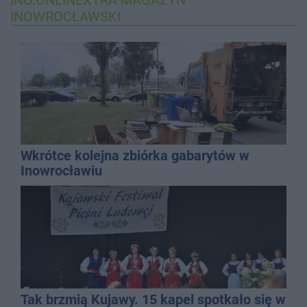
INOWROCŁAWSKI
Wkrótce kolejna zbiórka gabarytów w
Inowrocławiu
Tak brzmią Kujawy. 15 kapel spotkało się w