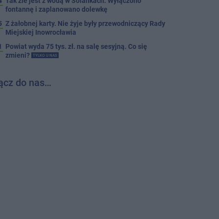
4
Tak źle jest z wodą w Solankach. Wyłączono
fontannę i zaplanowano dolewkę
5
Z żałobnej karty. Nie żyje były przewodniczący Rady
Miejskiej Inowrocławia
1
Powiat wyda 75 tys. zł. na salę sesyjną. Co się
zmieni?
TYLKO U NAS
ącz do nas…