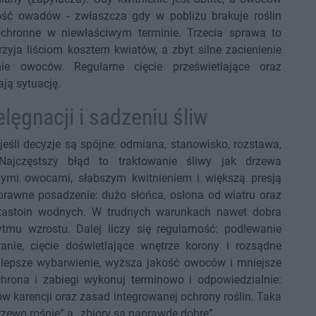
ść owadów - zwłaszcza gdy w pobliżu brakuje roślin
chronne w niewłaściwym terminie. Trzecia sprawa to
ja liściom kosztem kwiatów, a zbyt silne zacienienie
ie owoców. Regularne cięcie prześwietlające oraz
ją sytuację.
ęgnacji i sadzeniu śliw
jeśli decyzje są spójne: odmiana, stanowisko, rozstawa,
Najczęstszy błąd to traktowanie śliwy jak drzewa
nymi owocami, słabszym kwitnieniem i większą presją
oprawne posadzenie: dużo słońca, osłona od wiatru oraz
y zastoin wodnych. W trudnych warunkach nawet dobra
tmu wzrostu. Dalej liczy się regularność: podlewanie
nie, cięcie doświetlające wnętrze korony i rozsądne
 lepsze wybarwienie, wyższa jakość owoców i mniejsze
rona i zabiegi wykonuj terminowo i odpowiedzialnie:
w karencji oraz zasad integrowanej ochrony roślin. Taka
rzewo rośnie” a „zbiory są naprawdę dobre”.