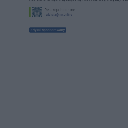
Redakcja Ino.online
redakcja@ino.online
artykuł sponsorowany