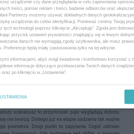
, czy zobaczysz tylko słaby przyrost i rozczarowanie.
przez urządzenie czy dane przeglądania w celu zapewniania sperson
stabilnego stanowiska i dobrze przygotowanej gleby.
ych treści, pomiar reklam i treści, badanie odbiorców oraz ulepszan
szość dnia, osłona od mroźnych wiatrów i brak zastoisk
fani Partnerzy możemy używać dokładnych danych geolokalizacyjn
tykę urządzenia do celów identyfikacji. Ponieważ cenimy Twoją pry
obrze sprawdza się strona południowa lub południowo-
z tych technologii poprzez kliknięcie „Akceptuję”. Zgoda jest dobro
ynku, gdzie tworzy się korzystniejszy mikroklimat. Druga
ikając przycisk ustawień prywatności znajdujący się w lewym dolny
czna, umiarkowanie wilgotna i przepuszczalna. Jeśli po
etwarzania danych nie wymagają zgody użytkownika, ale masz prawo 
 tlenu, rośnie ryzyko chorób oraz przemarznięć, a drzewo
. Preferencje będą miały zastosowania tylko na tej witrynie.
ozluźnienie struktury kompostem, poprawa drenażu lub
 także jakość sadzonki: wybieraj rośliny o zdrowych
szymi informacjami, abyś mógł świadomie i komfortowo korzystać z
iejscem okulizacji. To właśnie podkładka często wpływa
gółowe informacje dotyczące przetwarzania Twoich danych znajdzi
ólną odporność.
s
oraz po kliknięciu w „Ustawienia”.
tun plonów
USTAWIENIA
czy warunki są dobrze dobrane. Jeśli kwiatów jest dużo,
e chodzi o „taki rok”, lecz o konkretne przyczyny:
ęstszy scenariusz to przymrozek: pąki wyglądają dobrze,
się nie tworzą. Dlatego już na etapie sadzenia tak ważne
nego powietrza. Drugi punkt to zapylanie. Część odmian
iany (zapylacza). Gdy kwitnienie jest obfite, a owoców