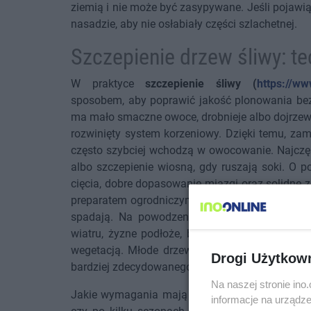
ziemią i nie może być zasypywane. Jeśli pojawią s
nasadzie, aby nie osłabiały części szlachetnej.
Szczepienie drzew śliwy: t
W praktyce
szczepienie śliwy (
https://ww
sposobem, aby poprawić jakość plonowania bez 
ma mało smaczne owoce, drobnieje albo dojrzew
rozwinięty system korzeniowy. Dzięki temu, za
często szybciej wchodzą w owocowanie. Najczęśc
albo szczepienie wiosną, gdy ruszają soki. O 
cięcia, dobre dopasowanie miazgi oraz solidne
preparatem ogrodniczym. Jeśli zraz przeschnie a
spadają. Na powodzenie wpływają także warun
wiatru, żyzne podłoże, brak zastoin wody), tym
wegetacją. Młode drzewa łatwiej uformować p
Drogi Użytkow
bardziej zdecydowanego cięcia po udanym szcze
Na naszej stronie in
Jakie wymagania mają drzewka śliwy? To warun
informacje na urządze