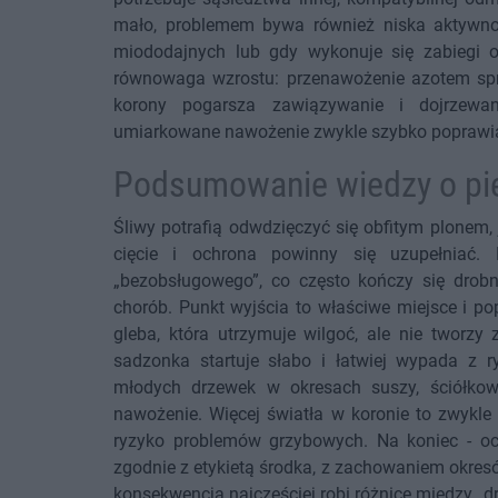
mało, problemem bywa również niska aktywno
miododajnych lub gdy wykonuje się zabiegi o
równowaga wzrostu: przenawożenie azotem sprzy
korony pogarsza zawiązywanie i dojrzewan
umiarkowane nawożenie zwykle szybko poprawia
Podsumowanie wiedzy o piel
Śliwy potrafią odwdzięczyć się obfitym plonem, 
cięcie i ochrona powinny się uzupełniać. 
„bezobsługowego”, co często kończy się drob
chorób. Punkt wyjścia to właściwe miejsce i p
gleba, która utrzymuje wilgoć, ale nie tworz
sadzonka startuje słabo i łatwiej wypada z ry
młodych drzewek w okresach suszy, ściółkowa
nawożenie. Więcej światła w koronie to zwykle
ryzyko problemów grzybowych. Na koniec - och
zgodnie z etykietą środka, z zachowaniem okresó
konsekwencja najczęściej robi różnicę między „d