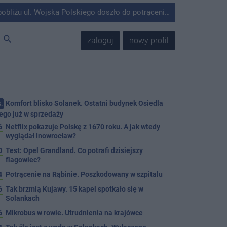
olskiego doszło do potrącenia mężczyzny przez kierującego Mercedesem.
search
zaloguj
nowy profil
Komfort blisko Solanek. Ostatni budynek Osiedla
.
ego już w sprzedaży
6
Netflix pokazuje Polskę z 1670 roku. A jak wtedy
wyglądał Inowrocław?
0
Test: Opel Grandland. Co potrafi dzisiejszy
flagowiec?
4
Potrącenie na Rąbinie. Poszkodowany w szpitalu
6
Tak brzmią Kujawy. 15 kapel spotkało się w
Solankach
6
Mikrobus w rowie. Utrudnienia na krajówce