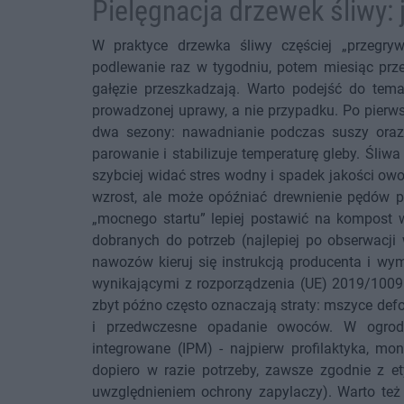
Pielęgnacja drzewek śliwy:
W praktyce drzewka śliwy częściej „przegryw
podlewanie raz w tygodniu, potem miesiąc przer
gałęzie przeszkadzają. Warto podejść do tema
prowadzonej uprawy, a nie przypadku. Po pierw
dwa sezony: nawadnianie podczas suszy oraz ś
parowanie i stabilizuje temperaturę gleby. Śliwa
szybciej widać stres wodny i spadek jakości ow
wzrost, ale może opóźniać drewnienie pędów p
„mocnego startu” lepiej postawić na kompost
dobranych do potrzeb (najlepiej po obserwacji 
nawozów kieruj się instrukcją producenta i w
wynikającymi z rozporządzenia (UE) 2019/1009.
zbyt późno często oznaczają straty: mszyce def
i przedwczesne opadanie owoców. W ogrodz
integrowane (IPM) - najpierw profilaktyka, mon
dopiero w razie potrzeby, zawsze zgodnie z e
uwzględnieniem ochrony zapylaczy). Warto też 