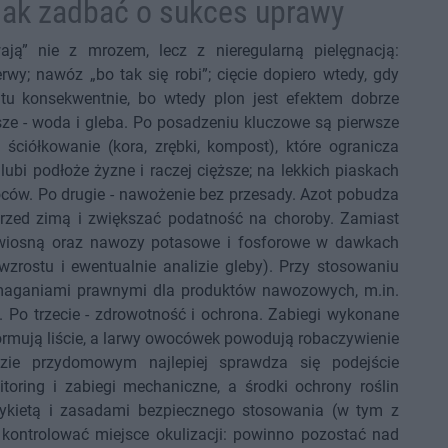
 jak zadbać o sukces uprawy
ają” nie z mrozem, lecz z nieregularną pielęgnacją:
wy; nawóz „bo tak się robi”; cięcie dopiero wtedy, gdy
tu konsekwentnie, bo wtedy plon jest efektem dobrze
sze - woda i gleba. Po posadzeniu kluczowe są pierwsze
ciółkowanie (kora, zrębki, kompost), które ogranicza
 lubi podłoże żyzne i raczej cięższe; na lekkich piaskach
oców. Po drugie - nawożenie bez przesady. Azot pobudza
rzed zimą i zwiększać podatność na choroby. Zamiast
 wiosną oraz nawozy potasowe i fosforowe w dawkach
wzrostu i ewentualnie analizie gleby). Przy stosowaniu
ymaganiami prawnymi dla produktów nawozowych, m.in.
 Po trzecie - zdrowotność i ochrona. Zabiegi wykonane
ormują liście, a larwy owocówek powodują robaczywienie
ie przydomowym najlepiej sprawdza się podejście
itoring i zabiegi mechaniczne, a środki ochrony roślin
tykietą i zasadami bezpiecznego stosowania (w tym z
kontrolować miejsce okulizacji: powinno pozostać nad