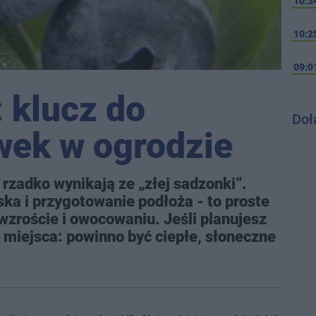
10:3
10:2
09:0
 klucz do
Doł
wek w ogrodzie
rzadko wynikają ze „złej sadzonki”.
ka i przygotowanie podłoża - to proste
a wzroście i owocowaniu. Jeśli planujesz
y miejsca: powinno być ciepłe, słoneczne