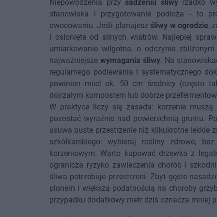
Niepowodzenia przy
sadzeniu śliwy
rzadko wyn
stanowiska i przygotowanie podłoża - to pro
owocowaniu. Jeśli planujesz
śliwy w ogrodzie
, 
i osłonięte od silnych wiatrów. Najlepiej spra
umiarkowanie wilgotna, o odczynie zbliżonym 
najważniejsze
wymagania śliwy
. Na stanowiska
regularnego podlewania i systematycznego dok
powinien mieć ok. 50 cm średnicy (często ta
dojrzałym kompostem lub dobrze przefermentowa
W praktyce liczy się zasada: korzenie muszą 
pozostać wyraźnie nad powierzchnią gruntu. Po 
usuwa puste przestrzenie niż kilkukrotne lekkie
szkółkarskiego: wybieraj rośliny zdrowe, b
korzeniowym. Warto kupować drzewka z legalne
ogranicza ryzyko zawleczenia chorób i szkodni
śliwa potrzebuje przestrzeni. Zbyt gęste nasad
plonem i większą podatnością na choroby grzyb
przypadku dodatkowy metr dziś oznacza mniej pr