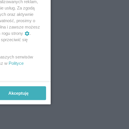
alizowanych reklam,
ie usług. Za zgodą
ych oraz aktywnie
watność, prosimy o
wolna i zawsze możesz
m rogu strony
.
sprzeciwić się
 naszych serwisów
esz w
Polityce
Akceptuję