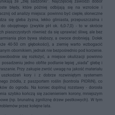
ikają ze „złej sadzonki”. Najczęściej zawodzi dobór
ste błędy, które później odbijają się na wzroście i
zacznij od analizy miejsca: powinno być ciepłe, słoneczne
wdza się gleba żyzna, lekko gliniasta, przepuszczalna i
do obojętnego (zwykle pH ok. 6,0-7,0) - to w skrócie
ch piaszczystych również da się uprawiać śliwę, ale bez
armiania plon bywa słabszy, a owoce drobnieją. Dołek
kże 40-50 cm głębokości), a ziemię warto wzbogacić
nym obornikiem, jednak nie bezpośrednio pod korzenie.
swobodnie się rozłożyć, a miejsce okulizacji powinno
posadzeniu jedno obfite podlanie lepiej „siada” glebę i
 zraszanie. Przy zakupie zwróć uwagę na jakość materiału
ez uszkodzeń kory i z dobrze rozwiniętym systemem
go źródła, z paszportem roślin (kontrola PIORiN), co
ków do ogrodu. Na koniec dopilnuj rozstawy - dorosła
zenia szybko kończą się zacienieniem korony, mniejszym
owe (np. brunatną zgniliznę drzew pestkowych). W tym
oblemów przez kolejne lata.