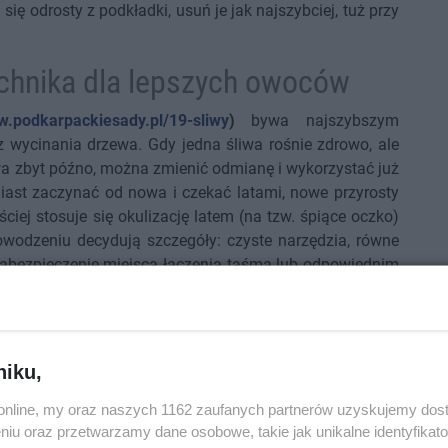
ię odrosty z podkładki, usuń je jak najszybciej, tuż przy
echnika dla lepszych owoców
w.podkarpackiesady.pl/19-sliwy
)
bywa najszybszym
wycinania drzewa. Gdy jedna śliwa rośnie zdrowo, ale
a zbyt późno, można zmienić odmianę i wykorzystać już
miast zaczynać od nowa i czekać latami, nowe przyrosty
iej stosuje się okulizację latem (na tzw. śpiące oczko)
powodzeniu decydują szczegóły: czyste narzędzia, równe
 zabezpieczenie miejsca łączenia taśmą lub odpowiednim
lbo tkanki nie przylegają, szanse na przyjęcie wyraźnie
ki uprawy: im lepsze stanowisko (słońce, osłona od
 większa szansa, że zraz się przyjmie i szybko ruszy z
od nową odmianę, natomiast starsze zwykle wymagają
niku,
pieniu, aby zrównoważyć koronę.
o.online, my oraz naszych 1162 zaufanych partnerów uzyskujemy dos
ki siedliskowe w największym stopniu decydują o tym,
niu oraz przetwarzamy dane osobowe, takie jak unikalne identyfikat