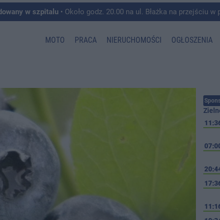
dowany w szpitalu
• Około godz. 20.00 na ul. Błażka na przejściu w pobliżu ul. Wojska P
MOTO
PRACA
NIERUCHOMOŚCI
OGŁOSZENIA
Spons
Zieln
11:3
07:0
20:4
17:3
11:1