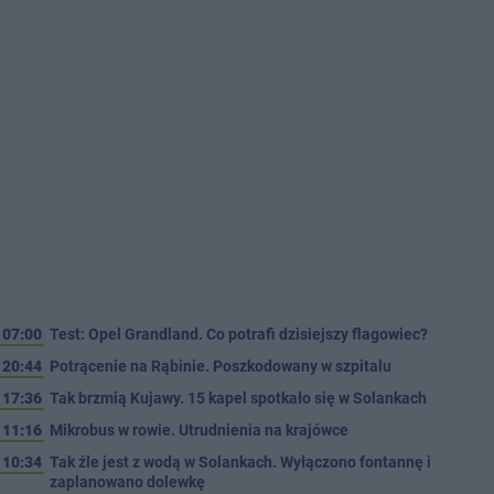
07:00
Test: Opel Grandland. Co potrafi dzisiejszy flagowiec?
20:44
Potrącenie na Rąbinie. Poszkodowany w szpitalu
17:36
Tak brzmią Kujawy. 15 kapel spotkało się w Solankach
11:16
Mikrobus w rowie. Utrudnienia na krajówce
10:34
Tak źle jest z wodą w Solankach. Wyłączono fontannę i
zaplanowano dolewkę