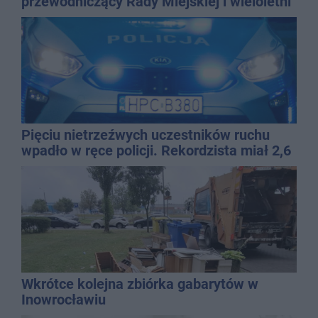
przewodniczący Rady Miejskiej i wieloletni
dyrektor SP 14
Pięciu nietrzeźwych uczestników ruchu
wpadło w ręce policji. Rekordzista miał 2,6
promila
Wkrótce kolejna zbiórka gabarytów w
Inowrocławiu