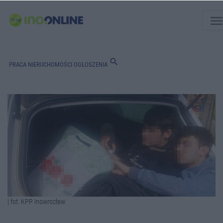
men
search
PRACA
NIERUCHOMOŚCI
OGŁOSZENIA
| fot. KPP Inowrocław