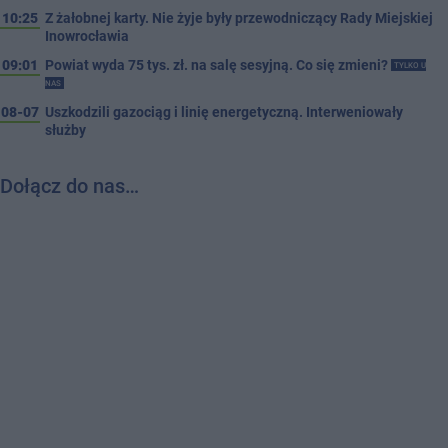
10:25
Z żałobnej karty. Nie żyje były przewodniczący Rady Miejskiej
Inowrocławia
09:01
Powiat wyda 75 tys. zł. na salę sesyjną. Co się zmieni?
TYLKO U
NAS
08-07
Uszkodzili gazociąg i linię energetyczną. Interweniowały
służby
Dołącz do nas…