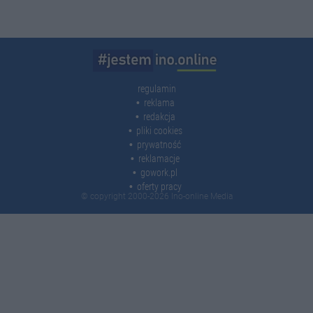
regulamin
reklama
redakcja
pliki cookies
prywatność
reklamacje
gowork.pl
oferty pracy
© copyright 2000-2026 Ino-online Media