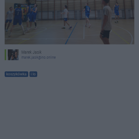
Marek Jasik
marek.jasik@ino.online
koszykówka
i lo