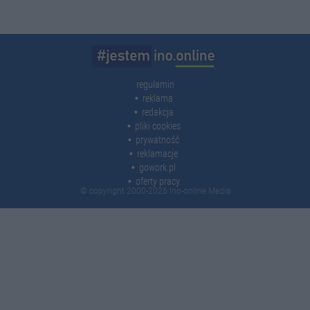
regulamin
reklama
redakcja
pliki cookies
prywatność
reklamacje
gowork.pl
oferty pracy
© copyright 2000-2026 Ino-online Media