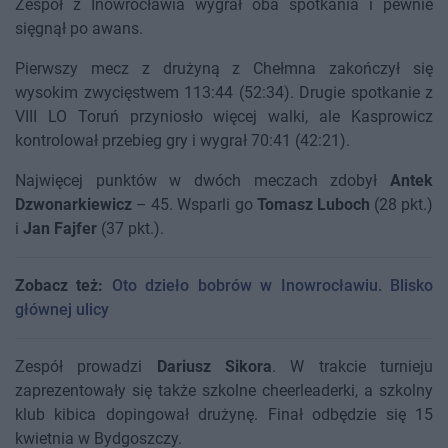
Zespół z Inowrocławia wygrał oba spotkania i pewnie
sięgnął po awans.
Pierwszy mecz z drużyną z Chełmna zakończył się
wysokim zwycięstwem 113:44 (52:34). Drugie spotkanie z
VIII LO Toruń przyniosło więcej walki, ale Kasprowicz
kontrolował przebieg gry i wygrał 70:41 (42:21).
Najwięcej punktów w dwóch meczach zdobył
Antek
Dzwonarkiewicz
– 45. Wsparli go
Tomasz Luboch
(28 pkt.)
i
Jan Fajfer
(37 pkt.).
Zobacz też:
Oto dzieło bobrów w Inowrocławiu. Blisko
głównej ulicy
Zespół prowadzi
Dariusz Sikora
. W trakcie turnieju
zaprezentowały się także szkolne cheerleaderki, a szkolny
klub kibica dopingował drużynę. Finał odbędzie się 15
kwietnia w Bydgoszczy.