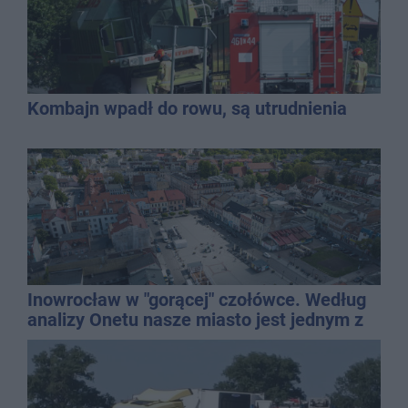
Kombajn wpadł do rowu, są utrudnienia
Inowrocław w "gorącej" czołówce. Według
analizy Onetu nasze miasto jest jednym z
najbardziej narażonych na upały