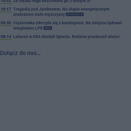
10:52
Za ciężka noga kosztowała go 3 tysiące zł
10:17
Tragedia pod Janikowem. Na słupie energetycznym
znaleziono ciało mężczyzny
AKTUALIZACJA
09:30
Ciężarówka zderzyła się z kombajnem. Na miejscu lądował
śmigłowiec LPR
VIDEO
08:14
Lekarze w USA zbadali Ignasia. Rodzice przekazali wieści
Dołącz do nas…