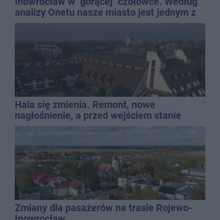
Inowrocław w "gorącej" czołówce. Według
analizy Onetu nasze miasto jest jednym z
najbardziej narażonych na upały
Hala się zmienia. Remont, nowe
nagłośnienie, a przed wejściem stanie
QEMETICA ARENA
Zmiany dla pasażerów na trasie Rojewo-
Inowrocław