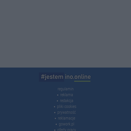
regulamin
reklama
redakcja
pliki cookies
prywatność
reklamacje
gowork.pl
oferty pracy