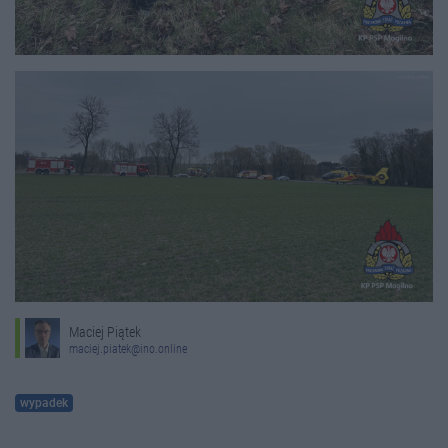
Maciej Piątek
maciej.piatek@ino.online
wypadek