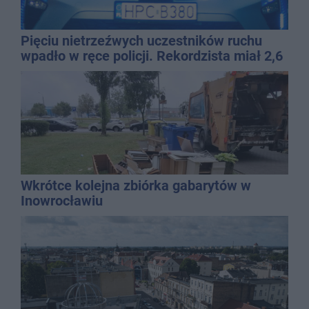
Pięciu nietrzeźwych uczestników ruchu
wpadło w ręce policji. Rekordzista miał 2,6
promila
Wkrótce kolejna zbiórka gabarytów w
Inowrocławiu