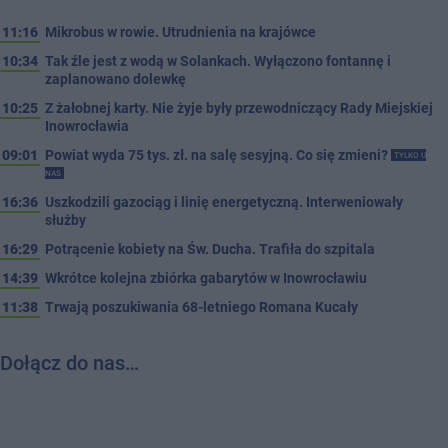
11:16
Mikrobus w rowie. Utrudnienia na krajówce
10:34
Tak źle jest z wodą w Solankach. Wyłączono fontannę i
zaplanowano dolewkę
10:25
Z żałobnej karty. Nie żyje były przewodniczący Rady Miejskiej
Inowrocławia
09:01
Powiat wyda 75 tys. zł. na salę sesyjną. Co się zmieni?
TYLKO U
NAS
16:36
Uszkodzili gazociąg i linię energetyczną. Interweniowały
służby
16:29
Potrącenie kobiety na Św. Ducha. Trafiła do szpitala
14:39
Wkrótce kolejna zbiórka gabarytów w Inowrocławiu
11:38
Trwają poszukiwania 68-letniego Romana Kucały
Dołącz do nas…