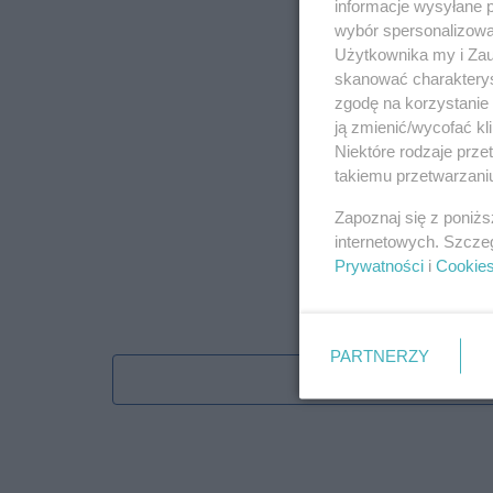
informacje wysyłane 
wybór spersonalizowan
Użytkownika my i Zau
skanować charakterys
zgodę na korzystanie 
ją zmienić/wycofać kl
Niektóre rodzaje prz
takiemu przetwarzaniu
Zapoznaj się z poniż
internetowych. Szcze
Prywatności
i
Cookie
PARTNERZY
Obserwu