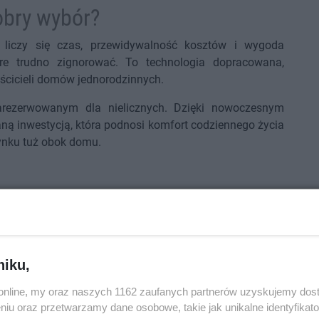
obry wybór?
i liczy się czas, przewidywalność kosztów i wygoda
tóre trudno zignorować. To technologia dopracowana,
aścicieli domów jednorodzinnych.
arezerwowanym dla nielicznych. Dzięki nowoczesnym
aną inwestycją, która podnosi komfort codziennego życia
ynku tuż obok domu.
niku,
o.online, my oraz naszych 1162 zaufanych partnerów uzyskujemy dos
niu oraz przetwarzamy dane osobowe, takie jak unikalne identyfikat