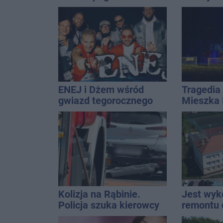
naszym regionem
ENEJ i Dżem wśród
Tragedia 
gwiazd tegorocznego
Mieszka I
święta miasta
osoba, k
czwarteg
Kolizja na Rąbinie.
Jest wy
Policja szuka kierowcy
remontu 
Golfa
gimastyc