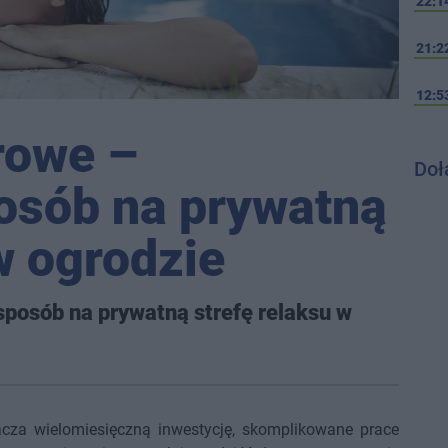
22:1
21:2
12:5
rowe –
Doł
osób na prywatną
w ogrodzie
posób na prywatną strefę relaksu w
cza wielomiesięczną inwestycję, skomplikowane prace