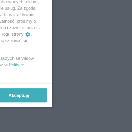
alizowanych reklam,
ie usług. Za zgodą
ych oraz aktywnie
watność, prosimy o
wolna i zawsze możesz
m rogu strony
.
sprzeciwić się
 naszych serwisów
esz w
Polityce
Akceptuję