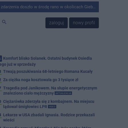
środę rano w okolicach Giebni koło Janikowa. Wówczas na słupie energetycznym odnaleziono ciało mężczyzny.
search
zaloguj
nowy profil
Komfort blisko Solanek. Ostatni budynek Osiedla
.
ego już w sprzedaży
8
Trwają poszukiwania 68-letniego Romana Kucały
2
Za ciężka noga kosztowała go 3 tysiące zł
7
Tragedia pod Janikowem. Na słupie energetycznym
znaleziono ciało mężczyzny
AKTUALIZACJA
0
Ciężarówka zderzyła się z kombajnem. Na miejscu
lądował śmigłowiec LPR
VIDEO
4
Lekarze w USA zbadali Ignasia. Rodzice przekazali
wieści