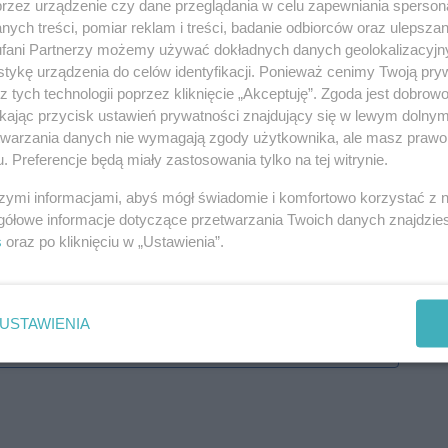
przez urządzenie czy dane przeglądania w celu zapewniania sperson
ych treści, pomiar reklam i treści, badanie odbiorców oraz ulepszan
fani Partnerzy możemy używać dokładnych danych geolokalizacyjn
tykę urządzenia do celów identyfikacji. Ponieważ cenimy Twoją pry
z tych technologii poprzez kliknięcie „Akceptuję”. Zgoda jest dobro
ikając przycisk ustawień prywatności znajdujący się w lewym dolny
etwarzania danych nie wymagają zgody użytkownika, ale masz prawo 
. Preferencje będą miały zastosowania tylko na tej witrynie.
szymi informacjami, abyś mógł świadomie i komfortowo korzystać z
gółowe informacje dotyczące przetwarzania Twoich danych znajdzi
s
oraz po kliknięciu w „Ustawienia”.
USTAWIENIA
j nas w Google News