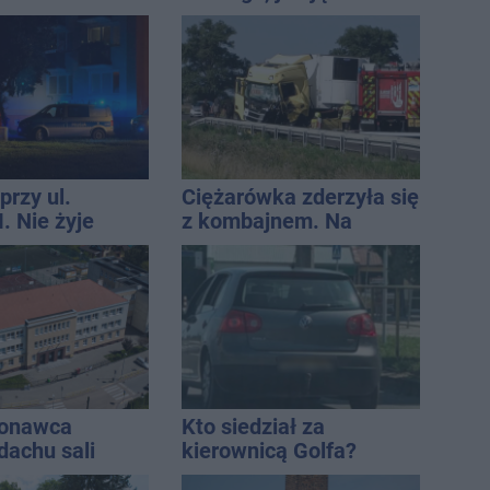
wystawić i jak rozliczyć
przy ul.
Ciężarówka zderzyła się
. Nie żyje
z kombajnem. Na
tóra wypadła z
miejscu lądował
o piętra
śmigłowiec LPR
konawca
Kto siedział za
dachu sali
kierownicą Golfa?
znej
Kierowca zbiegł po