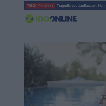
WIESZ PIERWSZY
Tragedia pod Janikowem. Na s