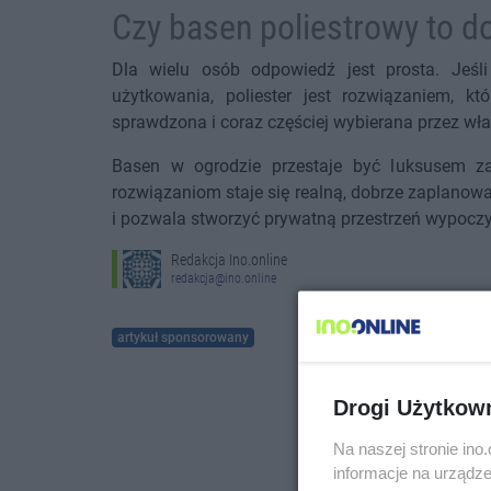
Czy basen poliestrowy to d
Dla wielu osób odpowiedź jest prosta. Jeśl
użytkowania, poliester jest rozwiązaniem, k
sprawdzona i coraz częściej wybierana przez wł
Basen w ogrodzie przestaje być luksusem z
rozwiązaniom staje się realną, dobrze zaplanow
i pozwala stworzyć prywatną przestrzeń wypocz
Redakcja Ino.online
redakcja@ino.online
artykuł sponsorowany
Drogi Użytkow
Na naszej stronie in
informacje na urządze