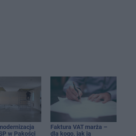
modernizacja
Faktura VAT marża –
SP w Pakości
dla kogo, jak ją