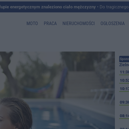
łupie energetycznym znaleziono ciało mężczyzny
• Do tragicznego zdarzenia doszło w 
MOTO
PRACA
NIERUCHOMOŚCI
OGŁOSZENIA
Spons
Zieln
11:3
10:5
10:1
09:3
08:1