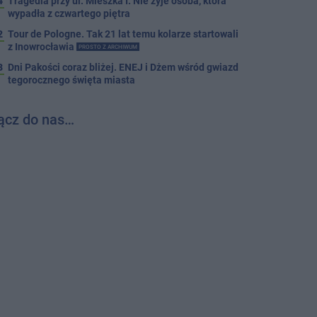
4
Tragedia przy ul. Mieszka I. Nie żyje osoba, która
wypadła z czwartego piętra
2
Tour de Pologne. Tak 21 lat temu kolarze startowali
z Inowrocławia
PROSTO Z ARCHIWUM
3
Dni Pakości coraz bliżej. ENEJ i Dżem wśród gwiazd
tegorocznego święta miasta
ącz do nas…