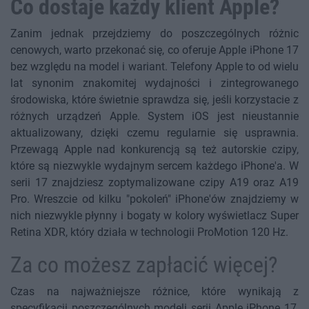
Co dostaje każdy klient Apple?
Zanim jednak przejdziemy do poszczególnych różnic
cenowych, warto przekonać się, co oferuje Apple iPhone 17
bez względu na model i wariant. Telefony Apple to od wielu
lat synonim znakomitej wydajności i zintegrowanego
środowiska, które świetnie sprawdza się, jeśli korzystacie z
różnych urządzeń Apple. System iOS jest nieustannie
aktualizowany, dzięki czemu regularnie się usprawnia.
Przewagą Apple nad konkurencją są też autorskie czipy,
które są niezwykle wydajnym sercem każdego iPhone'a. W
serii 17 znajdziesz zoptymalizowane czipy A19 oraz A19
Pro. Wreszcie od kilku "pokoleń" iPhone'ów znajdziemy w
nich niezwykle płynny i bogaty w kolory wyświetlacz Super
Retina XDR, który działa w technologii ProMotion 120 Hz.
Za co możesz zapłacić więcej?
Czas na najważniejsze różnice, które wynikają z
specyfikacji poszczególnych modeli serii Apple iPhone 17,