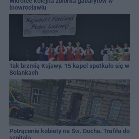
Wkrótce kolejna zbiórka gabarytów w
Inowrocławiu
Tak brzmią Kujawy. 15 kapel spotkało się w
Solankach
Potrącenie kobiety na Św. Ducha. Trafiła do
szpitala