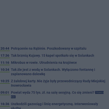
20:44
Potrącenie na Rąbinie. Poszkodowany w szpitalu
17:36
Tak brzmią Kujawy. 15 kapel spotkało się w Solankach
11:16
Mikrobus w rowie. Utrudnienia na krajówce
10:34
Tak źle jest z wodą w Solankach. Wyłączono fontannę i
zaplanowano dolewkę
10:25
Z żałobnej karty. Nie żyje były przewodniczący Rady Miejskiej
Inowrocławia
09:01
Powiat wyda 75 tys. zł. na salę sesyjną. Co się zmieni?
TYLKO U
NAS
16:36
Uszkodzili gazociąg i linię energetyczną. Interweniowały
służby