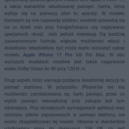
a także wariantów wbudowanej pamięci. Cecha, która
wybija się na pierwszy plan to aparaty. W modelu
bazowym są one naprawdę solidne i świetnie sprawdzą się
na co dzień oraz przy fotografowaniu czy nagrywaniu
specjalnych okazji. Jeśli jednak interesują Cię bardziej
zaawansowane funkcje, większe możliwości edycji i
dodatkowy teleobiektyw, być może warto rozważyć zakup
modelu
Apple iPhone 17 Pro
lub Pro Max. W obu
wyższych modelach możliwe jest także nagrywanie
wideo Dolby Vision do 4K przy 120 kl./s.
Drugi aspekt, który wymaga podjęcia świadomej decyzji to
pamięć startowa. W przypadku iPhone'ów nie ma
możliwości zainstalowania np. karty pamięci, przez co
wybór pamięci wewnętrznej przy zakupie jest tym
istotniejszy. Przy dzisiejszych wymaganiach aplikacji oraz
rozmiaru plików zapisywanych w pamięci telefonu, nie
wolno zbagatelizować tej kwestii. Obecnie w standardzie
użytkownicy mają do dyspozycji 256 GB, co jest