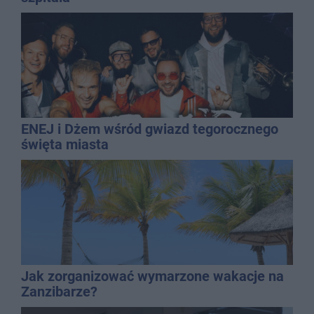
ENEJ i Dżem wśród gwiazd tegorocznego
święta miasta
Jak zorganizować wymarzone wakacje na
Zanzibarze?