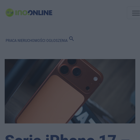
men
search
PRACA
NIERUCHOMOŚCI
OGŁOSZENIA