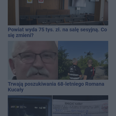
Powiat wyda 75 tys. zł. na salę sesyjną. Co
się zmieni?
Trwają poszukiwania 68-letniego Romana
Kucały