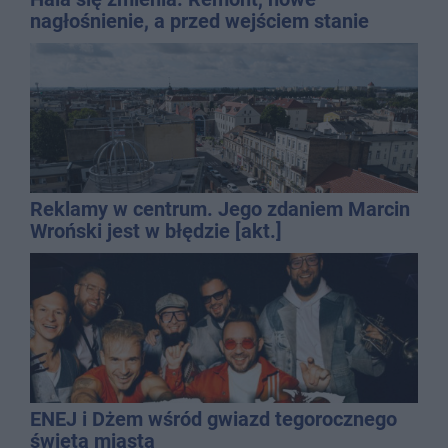
nagłośnienie, a przed wejściem stanie
QEMETICA ARENA
Reklamy w centrum. Jego zdaniem Marcin
Wroński jest w błędzie [akt.]
ENEJ i Dżem wśród gwiazd tegorocznego
święta miasta