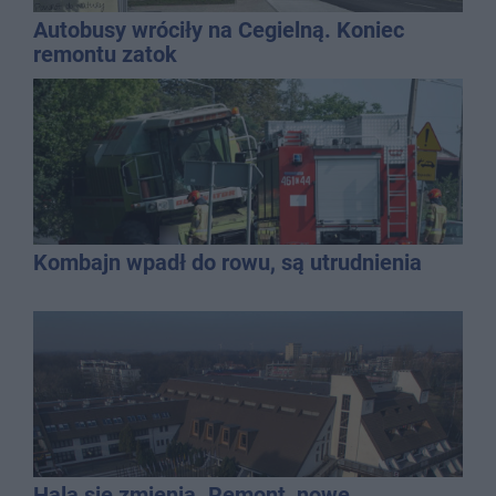
Autobusy wróciły na Cegielną. Koniec
remontu zatok
Kombajn wpadł do rowu, są utrudnienia
Hala się zmienia. Remont, nowe