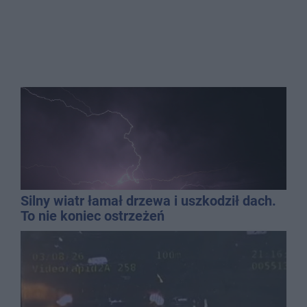
Silny wiatr łamał drzewa i uszkodził dach.
To nie koniec ostrzeżeń