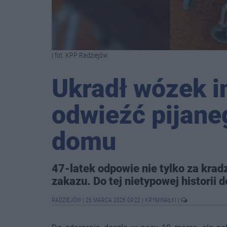
| fot. KPP Radziejów
Ukradł wózek i
odwieźć pijane
domu
47-latek odpowie nie tylko za krad
zakazu. Do tej nietypowej historii
RADZIEJÓW
|
26 MARCA 2026 09:22
|
KRYMINAŁKI
|