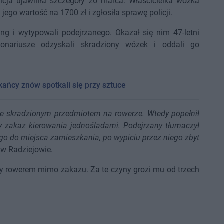
icja ujawniła szczegóły 26 marca. Właścicielka wózka
o wartość na 1700 zł i zgłosiła sprawę policji.
ring i wytypowali podejrzanego. Okazał się nim 47-letni
jonariusze odzyskali skradziony wózek i oddali go
ańcy znów spotkali się przy sztuce
ł ze skradzionym przedmiotem na rowerze. Wtedy popełnił
y zakaz kierowania jednośladami. Podejrzany tłumaczył
go do miejsca zamieszkania, po wypiciu przez niego zbyt
 w Radziejowie.
dy rowerem mimo zakazu. Za te czyny grozi mu od trzech