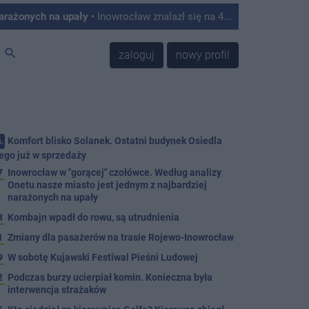
narażonych na upały
• Inowrocław znalazł się na 4. miejscu w Polsce w rankingu miast najbardziej podatnych na skutki upałów. Tak wynika z analizy przygotowanej przez Onet, który opracował autorski Indeks Podatności na Upały na podstawie danych satelitarnych, informacji o zabudowie, ilości zieleni oraz struktury mieszkańców.
search
zaloguj
nowy profil
Komfort blisko Solanek. Ostatni budynek Osiedla
.
ego już w sprzedaży
7
Inowrocław w "gorącej" czołówce. Według analizy
Onetu nasze miasto jest jednym z najbardziej
narażonych na upały
3
Kombajn wpadł do rowu, są utrudnienia
1
Zmiany dla pasażerów na trasie Rojewo-Inowrocław
9
W sobotę Kujawski Festiwal Pieśni Ludowej
2
Podczas burzy ucierpiał komin. Konieczna była
interwencja strażaków