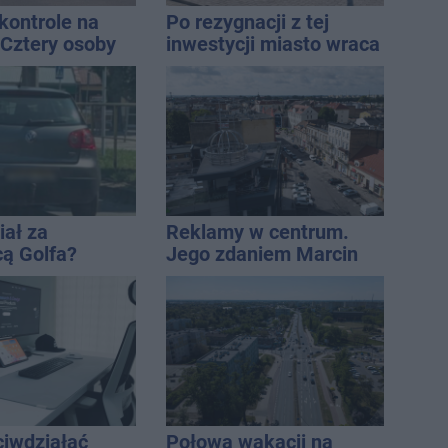
ontrole na
Po rezygnacji z tej
 Cztery osoby
inwestycji miasto wraca
ły po alkoholu
do tematu
iał za
Reklamy w centrum.
cą Golfa?
Jego zdaniem Marcin
 zbiegł po
Wroński jest w błędzie
[akt.]
ciwdziałać
Połowa wakacji na