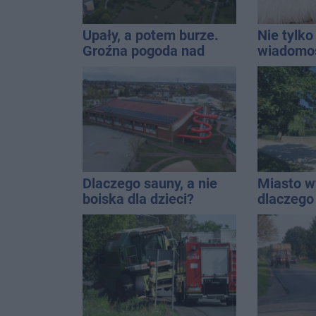
Upały, a potem burze.
Nie tylk
Groźna pogoda nad
wiadomoś
naszym regionem
mądrze k
telewizji
bieżąco, 
informac
Dlaczego sauny, a nie
Miasto w
boiska dla dzieci?
dlaczego
Ratusz odpowiada
w Solank
nieprawd