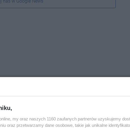
j nas w Google News
niku,
o.online, my oraz naszych 1160 zaufanych partnerów uzyskujemy dos
niu oraz przetwarzamy dane osobowe, takie jak unikalne identyfikat