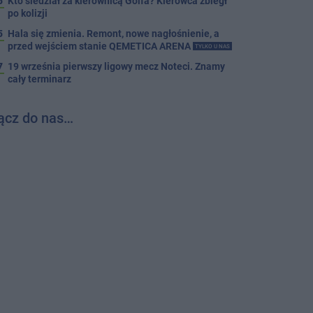
5
Kto siedział za kierownicą Golfa? Kierowca zbiegł
po kolizji
5
Hala się zmienia. Remont, nowe nagłośnienie, a
przed wejściem stanie QEMETICA ARENA
TYLKO U NAS
7
19 września pierwszy ligowy mecz Noteci. Znamy
cały terminarz
ącz do nas…