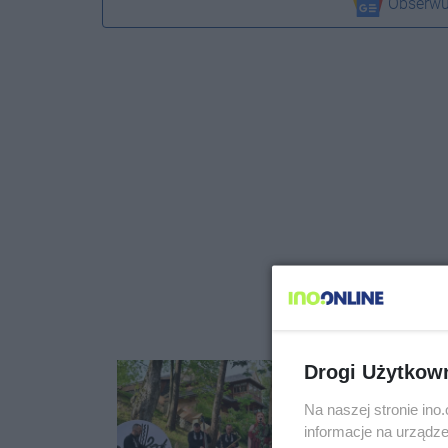
Obserwu
Drogi Użytkow
Na naszej stronie in
informacje na urządze