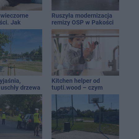
o wieczorne
Ruszyła modernizacja
ci. Jak
remizy OSP w Pakości
orzystać z
, żeby być na
ale nie żyć w
yjnym chaosie?
yjaśnia,
Kitchen helper od
 uschły drzewa
tupti.wood – czym
ach. Radny: To
wyróżnia się na tle
a
innych modeli?