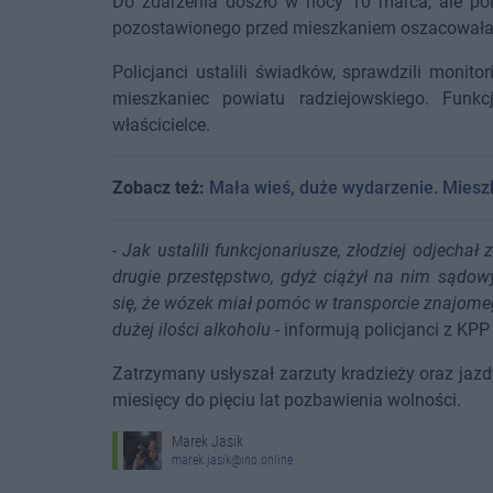
Do zdarzenia doszło w nocy 10 marca, ale pol
pozostawionego przed mieszkaniem oszacowała jeg
Policjanci ustalili świadków, sprawdzili monito
mieszkaniec powiatu radziejowskiego. Funkc
właścicielce.
Zobacz też:
Mała wieś, duże wydarzenie. Mieszk
-
Jak ustalili funkcjonariusze, złodziej odjecha
drugie przestępstwo, gdyż ciążył na nim sądow
się, że wózek miał pomóc w transporcie znajome
dużej ilości alkoholu
- informują policjanci z KPP
Zatrzymany usłyszał zarzuty kradzieży oraz jaz
miesięcy do pięciu lat pozbawienia wolności.
Marek Jasik
marek.jasik@ino.online