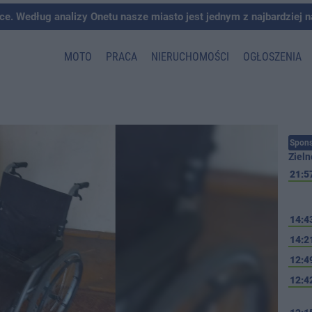
ce. Według analizy Onetu nasze miasto jest jednym z najbardziej 
MOTO
PRACA
NIERUCHOMOŚCI
OGŁOSZENIA
Spons
Zieln
21:5
14:4
14:2
12:4
12:4