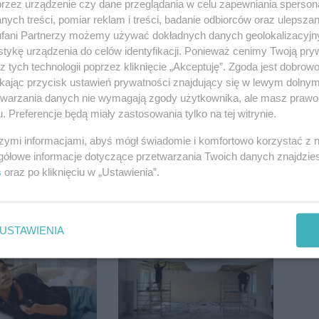
przez urządzenie czy dane przeglądania w celu zapewniania sperson
ych treści, pomiar reklam i treści, badanie odbiorców oraz ulepszan
fani Partnerzy możemy używać dokładnych danych geolokalizacyjn
tykę urządzenia do celów identyfikacji. Ponieważ cenimy Twoją pry
 zamiast 90.
Widziałeś ten wypadek?
z tych technologii poprzez kliknięcie „Akceptuję”. Zgoda jest dobro
stracił prawo
Policja szuka świadków
ikając przycisk ustawień prywatności znajdujący się w lewym dolny
trzy miesiące
etwarzania danych nie wymagają zgody użytkownika, ale masz prawo 
. Preferencje będą miały zastosowania tylko na tej witrynie.
szymi informacjami, abyś mógł świadomie i komfortowo korzystać z
gółowe informacje dotyczące przetwarzania Twoich danych znajdzi
s
oraz po kliknięciu w „Ustawienia”.
zmienia.
Duże utrudnienia na
 nowe
Dworcowej. Dwa pasy
USTAWIENIA
nie, a przed
blokowała przyczepa od
 stanie
ciągnika
CA ARENA