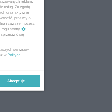
alizowanych reklam,
ie usług. Za zgodą
ych oraz aktywnie
watność, prosimy o
wolna i zawsze możesz
m rogu strony
.
sprzeciwić się
 naszych serwisów
esz w
Polityce
Akceptuję