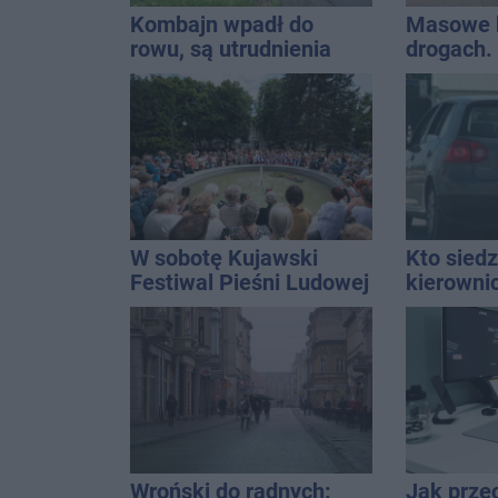
Kombajn wpadł do
Masowe k
rowu, są utrudnienia
drogach.
prowadzi
W sobotę Kujawski
Kto siedz
Festiwal Pieśni Ludowej
kierowni
Kierowca
kolizji
Wroński do radnych:
Jak prze