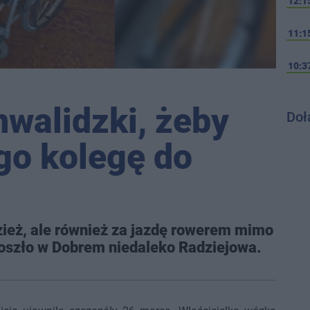
12:1
11:1
10:3
nwalidzki, żeby
Doł
go kolegę do
zież, ale również za jazdę rowerem mimo
 doszło w Dobrem niedaleko Radziejowa.