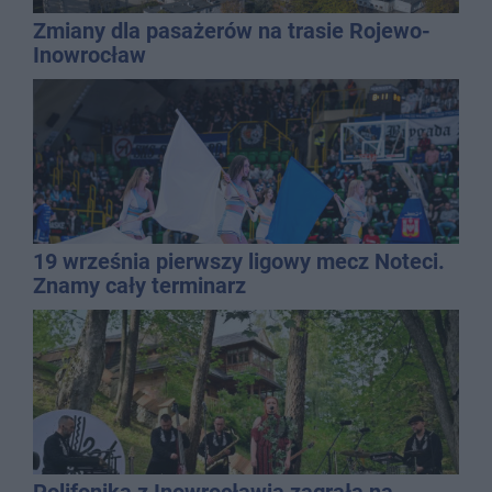
Zmiany dla pasażerów na trasie Rojewo-
Inowrocław
19 września pierwszy ligowy mecz Noteci.
Znamy cały terminarz
Polifonika z Inowrocławia zagrała na