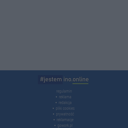
regulamin
reklama
redakcja
pliki cookies
prywatność
reklamacje
gowork.pl