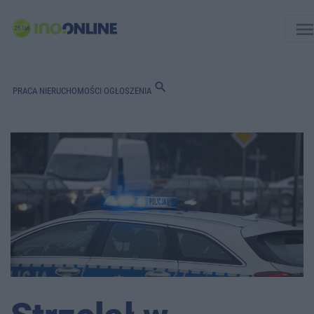
men
search
PRACA
NIERUCHOMOŚCI
OGŁOSZENIA