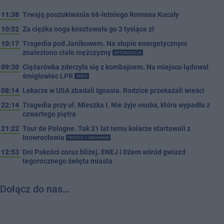
11:38
Trwają poszukiwania 68-letniego Romana Kucały
10:52
Za ciężka noga kosztowała go 3 tysiące zł
10:17
Tragedia pod Janikowem. Na słupie energetycznym
znaleziono ciało mężczyzny
AKTUALIZACJA
09:30
Ciężarówka zderzyła się z kombajnem. Na miejscu lądował
śmigłowiec LPR
VIDEO
08:14
Lekarze w USA zbadali Ignasia. Rodzice przekazali wieści
22:14
Tragedia przy ul. Mieszka I. Nie żyje osoba, która wypadła z
czwartego piętra
21:22
Tour de Pologne. Tak 21 lat temu kolarze startowali z
Inowrocławia
PROSTO Z ARCHIWUM
12:53
Dni Pakości coraz bliżej. ENEJ i Dżem wśród gwiazd
tegorocznego święta miasta
Dołącz do nas…