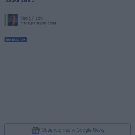
rzadka para..."
Maciej Piątek
maciej.piatek@ino.online
ino poranek
Obserwuj nas w Google News