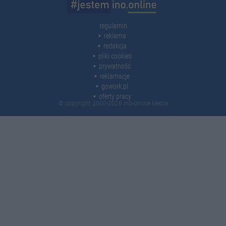
regulamin
reklama
redakcja
pliki cookies
prywatność
reklamacje
gowork.pl
oferty pracy
© copyright 2000-2026 Ino-online Media