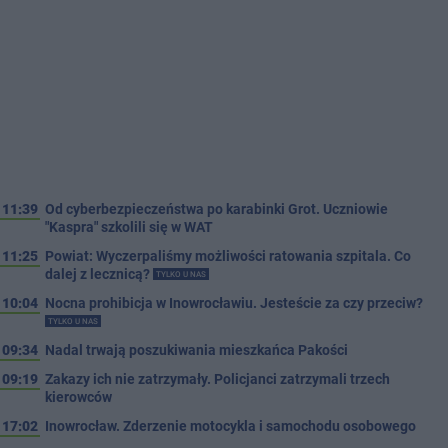
11:39
Od cyberbezpieczeństwa po karabinki Grot. Uczniowie
"Kaspra" szkolili się w WAT
11:25
Powiat: Wyczerpaliśmy możliwości ratowania szpitala. Co
dalej z lecznicą?
TYLKO U NAS
10:04
Nocna prohibicja w Inowrocławiu. Jesteście za czy przeciw?
TYLKO U NAS
09:34
Nadal trwają poszukiwania mieszkańca Pakości
09:19
Zakazy ich nie zatrzymały. Policjanci zatrzymali trzech
kierowców
17:02
Inowrocław. Zderzenie motocykla i samochodu osobowego