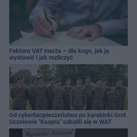
Faktura VAT marża – dla kogo, jak ją
wystawić i jak rozliczyć
Od cyberbezpieczeństwa po karabinki Grot.
Uczniowie "Kaspra" szkolili się w WAT