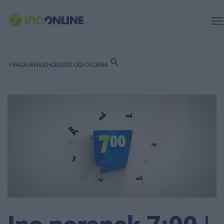
men
search
PRACA
NIERUCHOMOŚCI
OGŁOSZENIA