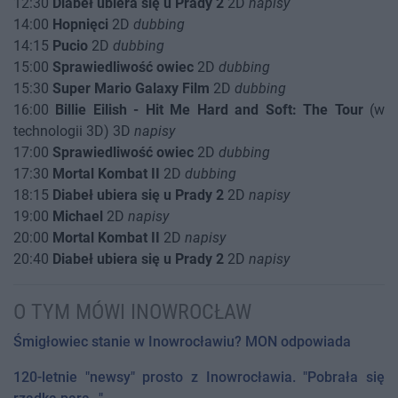
12:30
Diabeł ubiera się u Prady 2
2D
napisy
14:00
Hopnięci
2D
dubbing
14:15
Pucio
2D
dubbing
15:00
Sprawiedliwość owiec
2D
dubbing
15:30
Super Mario Galaxy Film
2D
dubbing
16:00
Billie Eilish - Hit Me Hard and Soft: The Tour
(w
technologii 3D) 3D
napisy
17:00
Sprawiedliwość owiec
2D
dubbing
17:30
Mortal Kombat II
2D
dubbing
18:15
Diabeł ubiera się u Prady 2
2D
napisy
19:00
Michael
2D
napisy
20:00
Mortal Kombat II
2D
napisy
20:40
Diabeł ubiera się u Prady 2
2D
napisy
O TYM MÓWI INOWROCŁAW
Śmigłowiec stanie w Inowrocławiu? MON odpowiada
120-letnie "newsy" prosto z Inowrocławia. "Pobrała się