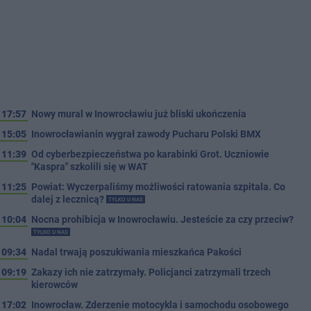
17:57
Nowy mural w Inowrocławiu już bliski ukończenia
15:05
Inowrocławianin wygrał zawody Pucharu Polski BMX
11:39
Od cyberbezpieczeństwa po karabinki Grot. Uczniowie
"Kaspra" szkolili się w WAT
11:25
Powiat: Wyczerpaliśmy możliwości ratowania szpitala. Co
dalej z lecznicą?
TYLKO U NAS
10:04
Nocna prohibicja w Inowrocławiu. Jesteście za czy przeciw?
TYLKO U NAS
09:34
Nadal trwają poszukiwania mieszkańca Pakości
09:19
Zakazy ich nie zatrzymały. Policjanci zatrzymali trzech
kierowców
17:02
Inowrocław. Zderzenie motocykla i samochodu osobowego