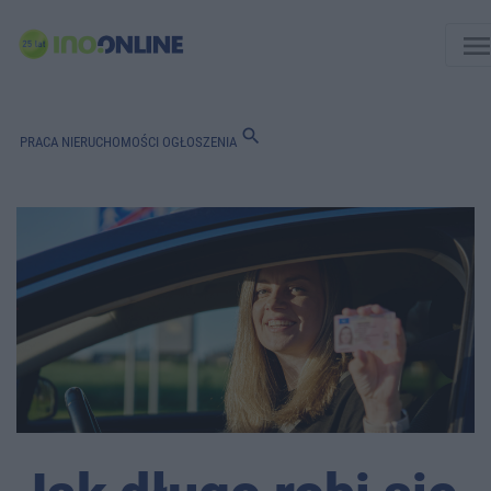
men
search
PRACA
NIERUCHOMOŚCI
OGŁOSZENIA