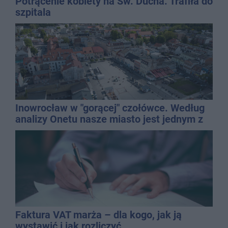
Potrącenie kobiety na Św. Ducha. Trafiła do
szpitala
Inowrocław w "gorącej" czołówce. Według
analizy Onetu nasze miasto jest jednym z
najbardziej narażonych na upały
Faktura VAT marża – dla kogo, jak ją
wystawić i jak rozliczyć