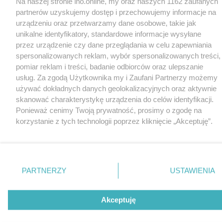
Na naszej stronie ino.online, my oraz naszych 1162 zaufanych
partnerów uzyskujemy dostęp i przechowujemy informacje na
urządzeniu oraz przetwarzamy dane osobowe, takie jak
unikalne identyfikatory, standardowe informacje wysyłane
przez urządzenie czy dane przeglądania w celu zapewniania
spersonalizowanych reklam, wybór spersonalizowanych treści,
pomiar reklam i treści, badanie odbiorców oraz ulepszanie
usług. Za zgodą Użytkownika my i Zaufani Partnerzy możemy
używać dokładnych danych geolokalizacyjnych oraz aktywnie
skanować charakterystykę urządzenia do celów identyfikacji.
Ponieważ cenimy Twoją prywatność, prosimy o zgodę na
korzystanie z tych technologii poprzez kliknięcie „Akceptuję”.
Zgoda jest dobrowolna i zawsze możesz ją zmienić/wycofać
klikając przycisk ustawień prywatności znajdujący się w lewym
dolnym rogu strony
. Niektóre rodzaje przetwarzania danych
nie wymagają zgody użytkownika, ale masz prawo sprzeciwić
PARTNERZY
USTAWIENIA
się takiemu przetwarzaniu. Preferencje będą miały
zastosowania tylko na tej witrynie.
Akceptuję
Zapoznaj się z poniższymi informacjami, abyś mógł świadomie
i komfortowo korzystać z naszych serwisów internetowych.