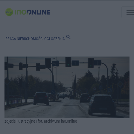
men
search
PRACA
NIERUCHOMOŚCI
OGŁOSZENIA
zdjęcie ilustracyjne | fot. archiwum ino.online