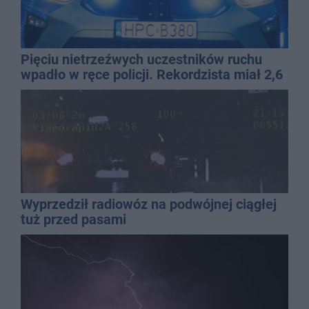
Pięciu nietrzeźwych uczestników ruchu
wpadło w ręce policji. Rekordzista miał 2,6
promila
Wyprzedził radiowóz na podwójnej ciągłej
tuż przed pasami