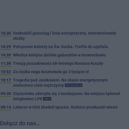
16:36
Uszkodzili gazociąg i linię energetyczną. Interweniowały
służby
16:29
Potrącenie kobiety na Św. Ducha. Trafiła do szpitala
14:39
Wkrótce kolejna zbiórka gabarytów w Inowrocławiu
11:38
Trwają poszukiwania 68-letniego Romana Kucały
10:52
Za ciężka noga kosztowała go 3 tysiące zł
10:17
Tragedia pod Janikowem. Na słupie energetycznym
znaleziono ciało mężczyzny
AKTUALIZACJA
09:30
Ciężarówka zderzyła się z kombajnem. Na miejscu lądował
śmigłowiec LPR
VIDEO
08:14
Lekarze w USA zbadali Ignasia. Rodzice przekazali wieści
Dołącz do nas…