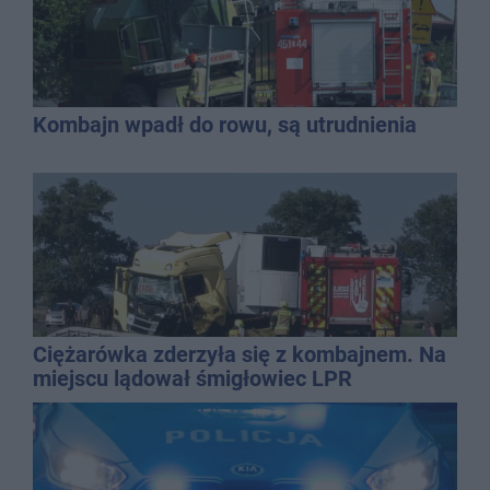
Kombajn wpadł do rowu, są utrudnienia
Ciężarówka zderzyła się z kombajnem. Na
miejscu lądował śmigłowiec LPR