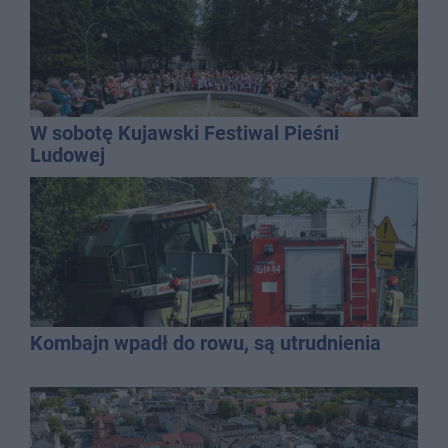
W sobotę Kujawski Festiwal Pieśni
Ludowej
Kombajn wpadł do rowu, są utrudnienia