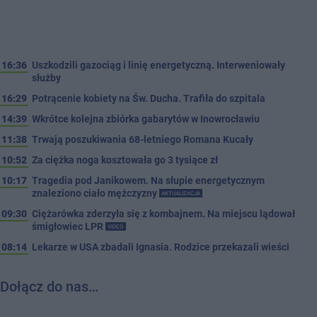
16:36
Uszkodzili gazociąg i linię energetyczną. Interweniowały
służby
16:29
Potrącenie kobiety na Św. Ducha. Trafiła do szpitala
14:39
Wkrótce kolejna zbiórka gabarytów w Inowrocławiu
11:38
Trwają poszukiwania 68-letniego Romana Kucały
10:52
Za ciężka noga kosztowała go 3 tysiące zł
10:17
Tragedia pod Janikowem. Na słupie energetycznym
znaleziono ciało mężczyzny
AKTUALIZACJA
09:30
Ciężarówka zderzyła się z kombajnem. Na miejscu lądował
śmigłowiec LPR
VIDEO
08:14
Lekarze w USA zbadali Ignasia. Rodzice przekazali wieści
Dołącz do nas…