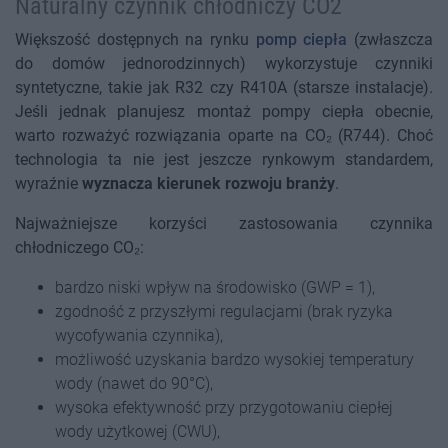
Naturalny czynnik chłodniczy CO2
Większość dostępnych na rynku
pomp ciepła
(zwłaszcza
do domów jednorodzinnych) wykorzystuje czynniki
syntetyczne, takie jak R32 czy R410A (starsze instalacje).
Jeśli jednak planujesz montaż pompy ciepła obecnie,
warto rozważyć rozwiązania oparte na CO₂ (R744). Choć
technologia ta nie jest jeszcze rynkowym standardem,
wyraźnie
wyznacza kierunek rozwoju branży
.
Najważniejsze korzyści zastosowania czynnika
chłodniczego CO₂:
bardzo niski wpływ na środowisko (GWP = 1),
zgodność z przyszłymi regulacjami (brak ryzyka
wycofywania czynnika),
możliwość uzyskania bardzo wysokiej temperatury
wody (nawet do 90°C),
wysoka efektywność przy przygotowaniu ciepłej
wody użytkowej (CWU),