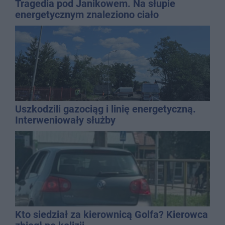
Tragedia pod Janikowem. Na słupie
energetycznym znaleziono ciało
mężczyzny
Uszkodzili gazociąg i linię energetyczną.
Interweniowały służby
Kto siedział za kierownicą Golfa? Kierowca