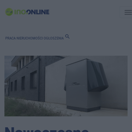
men
search
PRACA
NIERUCHOMOŚCI
OGŁOSZENIA