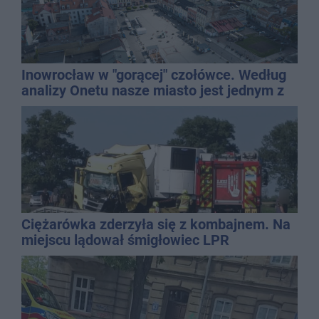
Inowrocław w "gorącej" czołówce. Według
analizy Onetu nasze miasto jest jednym z
najbardziej narażonych na upały
Ciężarówka zderzyła się z kombajnem. Na
miejscu lądował śmigłowiec LPR