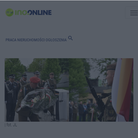
men
search
PRACA
NIERUCHOMOŚCI
OGŁOSZENIA
| fot. JL