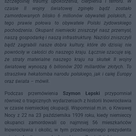
szczególnej traumy, upokorzenia, cierpienia i terroru. W
czasie II wojny światowej zginęło bądź zostało
zamordowanych blisko 6 milionów obywateli polskich, z
tego prawie połowa to obywatele Polski żydowskiego
pochodzenia. Okupant niemiecki zniszczył nasz przemysł,
naszą gospodarkę i naszą infrastrukturę. Naziści zniszczyli
bądź zagrabili nasze dobra kultury, które do dzisiaj nie
powróciły w całości do naszego kraju. Łącznie szacuje się,
że straty materialne naszego kraju na skutek II wojny
światowej wynoszą 6 bilionów 200 miliardów złotych. To
straszliwa hekatomba narodu polskiego, jak i całej Europy
oraz świata
– mówił.
Podczas przemówienia
Szymon Łepski
przypomniał
również o tragicznych wydarzeniach z historii Inowrocławia
w czasie niemieckiej okupacji. Wspomniał m.in. o Krwawej
Nocy z 22 na 23 października 1939 roku, kiedy niemieccy
okupanci zamordowali co najmniej 56 mieszkańców
Inowrocławia i okolic, w tym przedwojennego prezydenta