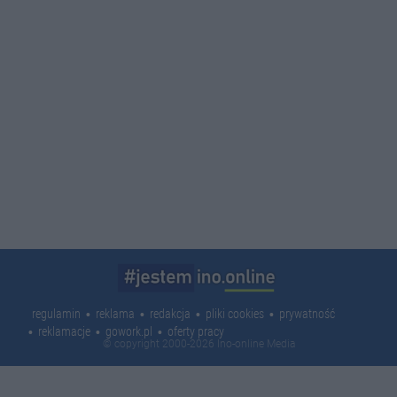
regulamin
reklama
redakcja
pliki cookies
prywatność
reklamacje
gowork.pl
oferty pracy
© copyright 2000-2026 Ino-online Media