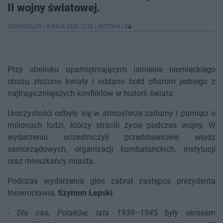
II wojny światowej.
INOWROCŁAW
|
8 MAJA 2026 12:03
|
HISTORIA
|
Przy obelisku upamiętniającym istnienie niemieckiego
obozu złożono kwiaty i oddano hołd ofiarom jednego z
najtragiczniejszych konfliktów w historii świata.
Uroczystości odbyły się w atmosferze zadumy i pamięci o
milionach ludzi, którzy stracili życie podczas wojny. W
wydarzeniu uczestniczyli przedstawiciele władz
samorządowych, organizacji kombatanckich, instytucji
oraz mieszkańcy miasta.
Podczas wydarzenia głos zabrał zastępca prezydenta
Inowrocławia,
Szymon Łepski
.
-
Dla nas, Polaków, lata 1939–1945 były okresem