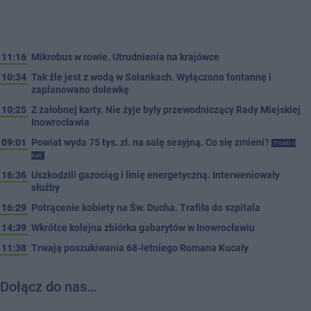
11:16
Mikrobus w rowie. Utrudnienia na krajówce
10:34
Tak źle jest z wodą w Solankach. Wyłączono fontannę i
zaplanowano dolewkę
10:25
Z żałobnej karty. Nie żyje były przewodniczący Rady Miejskiej
Inowrocławia
09:01
Powiat wyda 75 tys. zł. na salę sesyjną. Co się zmieni?
TYLKO U
NAS
16:36
Uszkodzili gazociąg i linię energetyczną. Interweniowały
służby
16:29
Potrącenie kobiety na Św. Ducha. Trafiła do szpitala
14:39
Wkrótce kolejna zbiórka gabarytów w Inowrocławiu
11:38
Trwają poszukiwania 68-letniego Romana Kucały
Dołącz do nas…