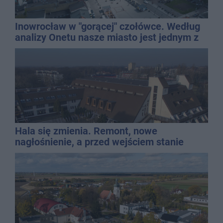
Inowrocław w "gorącej" czołówce. Według
analizy Onetu nasze miasto jest jednym z
najbardziej narażonych na upały
Hala się zmienia. Remont, nowe
nagłośnienie, a przed wejściem stanie
QEMETICA ARENA