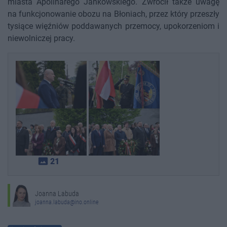
miasta Apolinarego Jankowskiego. Zwrócił także uwagę
na funkcjonowanie obozu na Błoniach, przez który przeszły
tysiące więźniów poddawanych przemocy, upokorzeniom i
niewolniczej pracy.
photo_size_select_actual
21
Joanna Labuda
joanna.labuda@ino.online