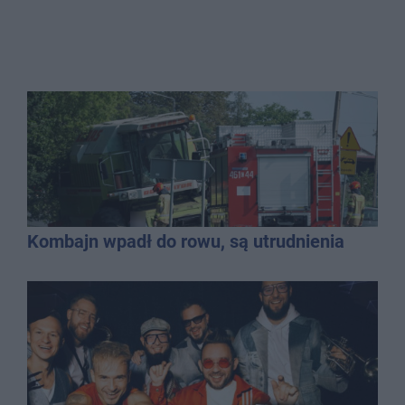
Kombajn wpadł do rowu, są utrudnienia