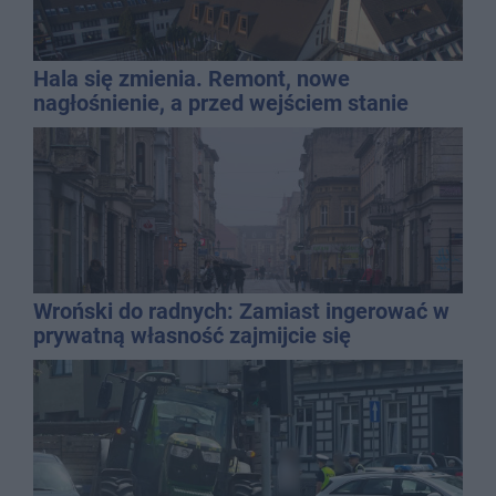
Hala się zmienia. Remont, nowe
nagłośnienie, a przed wejściem stanie
QEMETICA ARENA
Wroński do radnych: Zamiast ingerować w
prywatną własność zajmijcie się
gospodarką