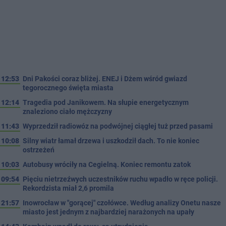
12:53
Dni Pakości coraz bliżej. ENEJ i Dżem wśród gwiazd
tegorocznego święta miasta
12:14
Tragedia pod Janikowem. Na słupie energetycznym
znaleziono ciało mężczyzny
11:43
Wyprzedził radiowóz na podwójnej ciągłej tuż przed pasami
10:08
Silny wiatr łamał drzewa i uszkodził dach. To nie koniec
ostrzeżeń
10:03
Autobusy wróciły na Cegielną. Koniec remontu zatok
09:54
Pięciu nietrzeźwych uczestników ruchu wpadło w ręce policji.
Rekordzista miał 2,6 promila
21:57
Inowrocław w "gorącej" czołówce. Według analizy Onetu nasze
miasto jest jednym z najbardziej narażonych na upały