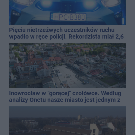
Pięciu nietrzeźwych uczestników ruchu
wpadło w ręce policji. Rekordzista miał 2,6
promila
Inowrocław w "gorącej" czołówce. Według
analizy Onetu nasze miasto jest jednym z
najbardziej narażonych na upały