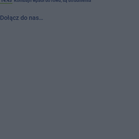
14:43
Kombajn wpadł do rowu, są utrudnienia
Dołącz do nas…