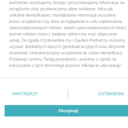
partnerów uzyskujemy dostęp i przechowujemy informacje na
urządzeniu oraz przetwarzamy dane osobowe, takie jak
unikalne identyfikatory, standardowe informacje wysyłane
przez urządzenie czy dane przeglądania w celu zapewniania
spersonalizowanych reklam, wybór spersonalizowanych treści,
pomiar reklam i treści, badanie odbiorców oraz ulepszanie
usług. Za zgodą Użytkownika my i Zaufani Partnerzy możemy
używać dokładnych danych geolokalizacyjnych oraz aktywnie
skanować charakterystykę urządzenia do celów identyfikacji.
Ponieważ cenimy Twoją prywatność, prosimy o zgodę na
korzystanie z tych technologii poprzez kliknięcie „Akceptuję”.
Zgoda jest dobrowolna i zawsze możesz ją zmienić/wycofać
klikając przycisk ustawień prywatności znajdujący się w lewym
dolnym rogu strony
. Niektóre rodzaje przetwarzania danych
nie wymagają zgody użytkownika, ale masz prawo sprzeciwić
PARTNERZY
USTAWIENIA
się takiemu przetwarzaniu. Preferencje będą miały
zastosowania tylko na tej witrynie.
Akceptuję
Zapoznaj się z poniższymi informacjami, abyś mógł świadomie
i komfortowo korzystać z naszych serwisów internetowych.
Szczegółowe informacje dotyczące przetwarzania Twoich