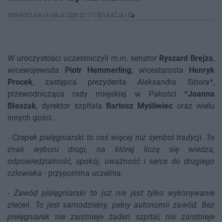
INOWROCŁAW
|
8 MAJA 2026 22:17
|
EDUKACJA
|
W uroczystości uczestniczyli m.in. senator
Ryszard Brejza
,
wicewojewoda
Piotr Hemmerling
, wicestarosta
Henryk
Procek
, zastępca prezydenta
Aleksandra Sibora
*,
przewodnicząca rady miejskiej w Pakości *
Joanna
Błaszak
, dyrektor szpitala
Bartosz Myśliwiec
oraz wielu
innych gości.
-
Czepek pielęgniarski to coś więcej niż symbol tradycji. To
znak wyboru drogi, na której liczą się wiedza,
odpowiedzialność, spokój, uważność i serce do drugiego
człowieka
- przypomina uczelnia.
-
Zawód pielęgniarski to już nie jest tylko wykonywanie
zleceń. To jest samodzielny, pełny autonomii zawód. Bez
pielęgniarek nie zaistnieje żaden szpital, nie zaistnieje