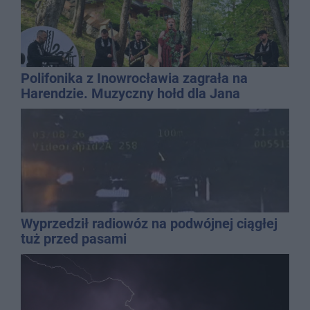
Polifonika z Inowrocławia zagrała na
Harendzie. Muzyczny hołd dla Jana
Kasprowicza
Wyprzedził radiowóz na podwójnej ciągłej
tuż przed pasami