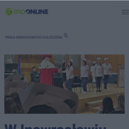
men
search
PRACA
NIERUCHOMOŚCI
OGŁOSZENIA