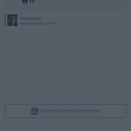
photo_size_select_actual
19
Maciej Piątek
maciej.piatek@ino.online
Obserwuj nas w Google News