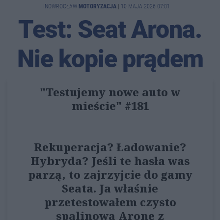
INOWROCŁAW
MOTORYZACJA
|
10 MAJA 2026 07:01
Test: Seat Arona.
Nie kopie prądem
"Testujemy nowe auto w
mieście" #181
Rekuperacja? Ładowanie?
Hybryda? Jeśli te hasła was
parzą, to zajrzyjcie do gamy
Seata. Ja właśnie
przetestowałem czysto
spalinową Aronę z