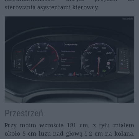
sterowania asystentami kierowcy.
Przestrzeń
Przy moim wzroście 181 cm, z tyłu miałem
około 5 cm luzu nad głową i 2 cm na kolana.