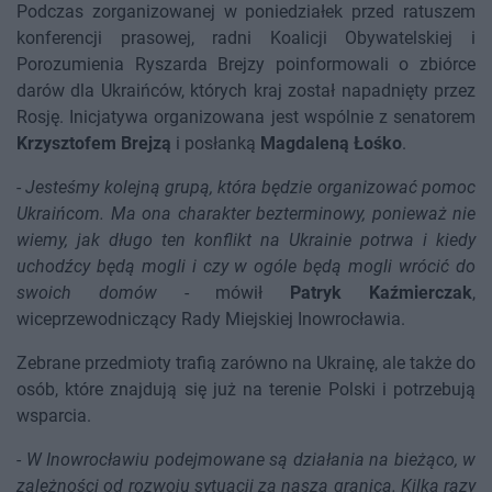
Podczas zorganizowanej w poniedziałek przed ratuszem
konferencji prasowej, radni Koalicji Obywatelskiej i
Porozumienia Ryszarda Brejzy poinformowali o zbiórce
darów dla Ukraińców, których kraj został napadnięty przez
Rosję. Inicjatywa organizowana jest wspólnie z senatorem
Krzysztofem Brejzą
i posłanką
Magdaleną Łośko
.
-
Jesteśmy kolejną grupą, która będzie organizować pomoc
Ukraińcom. Ma ona charakter bezterminowy, ponieważ nie
wiemy, jak długo ten konflikt na Ukrainie potrwa i kiedy
uchodźcy będą mogli i czy w ogóle będą mogli wrócić do
swoich domów
- mówił
Patryk Kaźmierczak
,
wiceprzewodniczący Rady Miejskiej Inowrocławia.
Zebrane przedmioty trafią zarówno na Ukrainę, ale także do
osób, które znajdują się już na terenie Polski i potrzebują
wsparcia.
-
W Inowrocławiu podejmowane są działania na bieżąco, w
zależności od rozwoju sytuacji za naszą granicą. Kilka razy