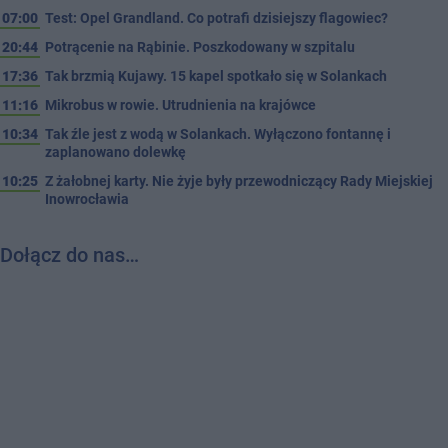
07:00
Test: Opel Grandland. Co potrafi dzisiejszy flagowiec?
20:44
Potrącenie na Rąbinie. Poszkodowany w szpitalu
17:36
Tak brzmią Kujawy. 15 kapel spotkało się w Solankach
11:16
Mikrobus w rowie. Utrudnienia na krajówce
10:34
Tak źle jest z wodą w Solankach. Wyłączono fontannę i
zaplanowano dolewkę
10:25
Z żałobnej karty. Nie żyje były przewodniczący Rady Miejskiej
Inowrocławia
Dołącz do nas…