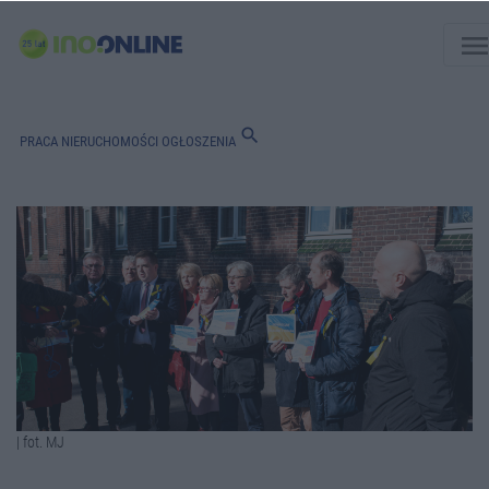
men
search
PRACA
NIERUCHOMOŚCI
OGŁOSZENIA
| fot. MJ