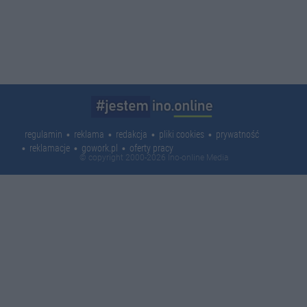
regulamin
reklama
redakcja
pliki cookies
prywatność
reklamacje
gowork.pl
oferty pracy
© copyright 2000-2026 Ino-online Media