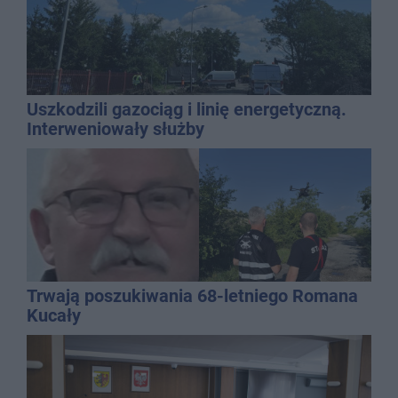
Uszkodzili gazociąg i linię energetyczną.
Interweniowały służby
Trwają poszukiwania 68-letniego Romana
Kucały