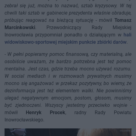
zebrał się już, można to nazwać, sztab kryzysowy. W tej
chwili taki sztab w gabinecie prezydenta właśnie obraduje,
próbując reagować na bieżącą sytuację
- mówił
Tomasz
Marcinkowski
. Przewodniczący Rady Miejskiej
Inowrocławia przypomniał ponadto o działającym w
hali
widowiskowo-sportowej miejskim punkcie zbiórki darów
.
-
W pełni popieramy pomoc finansową, czy materialną, ale
osobiście uważam, że bardzo potrzebna jest też pomoc
mentalna. Jest czas, gdzie trzeba mocno używać rozumu.
W social mediach i w rozmowach prywatnych musimy
mocno się angażować w przekaz pozytywny, bo wiemy, że
dezinformacja jest też elementem walki. Nie powinniśmy
ulegać negatywnym emocjom, postom, głosom, musimy
być zjednoczeni. Wszyscy jesteśmy przeciwko wojnie
-
mówił
Henryk Procek
, radny Rady Powiatu
Inowrocławskiego.