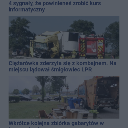
4 sygnały, że powinieneś zrobić kurs
informatyczny
Ciężarówka zderzyła się z kombajnem. Na
miejscu lądował śmigłowiec LPR
Wkrótce kolejna zbiórka gabarytów w