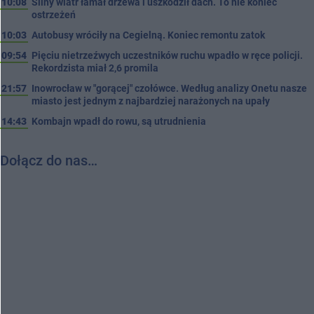
10:08
Silny wiatr łamał drzewa i uszkodził dach. To nie koniec
ostrzeżeń
10:03
Autobusy wróciły na Cegielną. Koniec remontu zatok
09:54
Pięciu nietrzeźwych uczestników ruchu wpadło w ręce policji.
Rekordzista miał 2,6 promila
21:57
Inowrocław w "gorącej" czołówce. Według analizy Onetu nasze
miasto jest jednym z najbardziej narażonych na upały
14:43
Kombajn wpadł do rowu, są utrudnienia
Dołącz do nas…