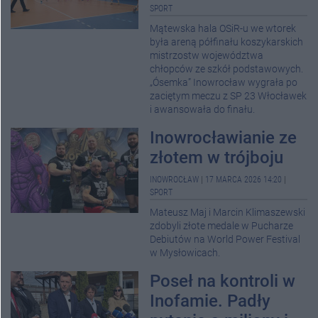
SPORT
Mątewska hala OSiR-u we wtorek
była areną półfinału koszykarskich
mistrzostw województwa
chłopców ze szkół podstawowych.
„Ósemka” Inowrocław wygrała po
zaciętym meczu z SP 23 Włocławek
i awansowała do finału.
Inowrocławianie ze
złotem w trójboju
INOWROCŁAW
|
17 MARCA 2026 14:20
|
SPORT
Mateusz Maj i Marcin Klimaszewski
zdobyli złote medale w Pucharze
Debiutów na World Power Festival
w Mysłowicach.
Poseł na kontroli w
Inofamie. Padły