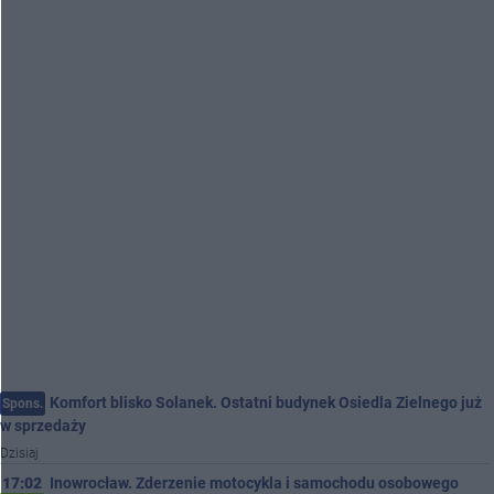
Komfort blisko Solanek. Ostatni budynek Osiedla Zielnego już
Spons.
w sprzedaży
Dzisiaj
17:02
Inowrocław. Zderzenie motocykla i samochodu osobowego