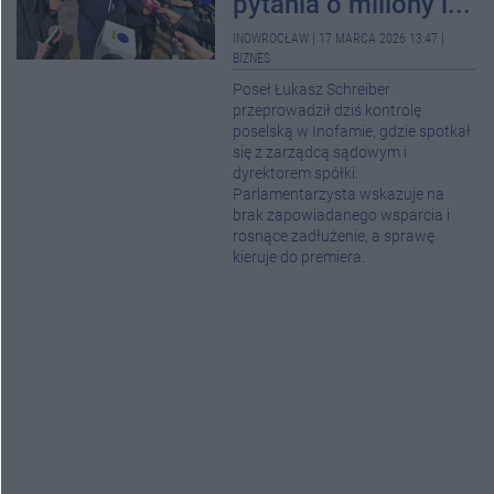
pytania o miliony i...
INOWROCŁAW
|
17 MARCA 2026 13:47
|
BIZNES
Poseł Łukasz Schreiber
przeprowadził dziś kontrolę
poselską w Inofamie, gdzie spotkał
się z zarządcą sądowym i
dyrektorem spółki.
Parlamentarzysta wskazuje na
brak zapowiadanego wsparcia i
rosnące zadłużenie, a sprawę
kieruje do premiera.