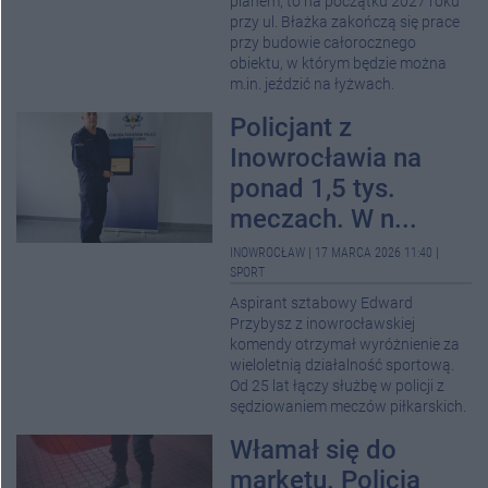
planem, to na początku 2027 roku
przy ul. Błażka zakończą się prace
przy budowie całorocznego
obiektu, w którym będzie można
m.in. jeździć na łyżwach.
Policjant z
Inowrocławia na
ponad 1,5 tys.
meczach. W n...
INOWROCŁAW
|
17 MARCA 2026 11:40
|
SPORT
Aspirant sztabowy Edward
Przybysz z inowrocławskiej
komendy otrzymał wyróżnienie za
wieloletnią działalność sportową.
Od 25 lat łączy służbę w policji z
sędziowaniem meczów piłkarskich.
Włamał się do
marketu. Policja