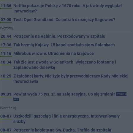
11:36
Netflix pokazuje Polskę z 1670 roku. A jak wtedy wyglądał
Inowrocław?
07:00
Test: Opel Grandland. Co potrafi dzisiejszy flagowiec?
Wczoraj
20:44
Potrącenie na Rąbinie. Poszkodowany w szpitalu
17:36
Tak brzmią Kujawy. 15 kapel spotkało się w Solankach
11:16
Mikrobus w rowie. Utrudnienia na krajówce
10:34
Tak źle jest z wodą w Solankach. Wyłączono fontannę i
zaplanowano dolewkę
10:25
Z żałobnej karty. Nie żyje były przewodniczący Rady Miejskiej
Inowrocławia
09:01
Powiat wyda 75 tys. zł. na salę sesyjną. Co się zmieni?
TYLKO U
NAS
Wcześniej
08-07
Uszkodzili gazociąg i linię energetyczną. Interweniowały
służby
08-07
Potrącenie kobiety na Św. Ducha. Trafiła do szpitala