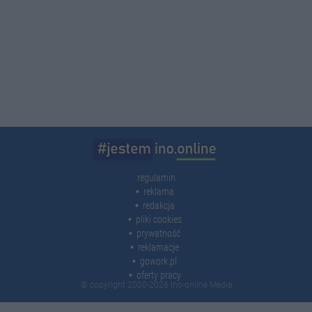
regulamin
reklama
redakcja
pliki cookies
prywatność
reklamacje
gowork.pl
oferty pracy
© copyright 2000-2026 Ino-online Media