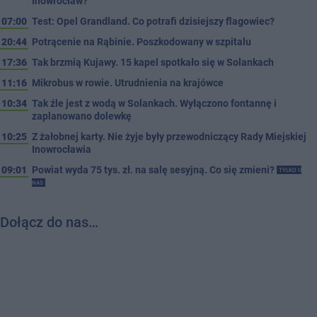
Inowrocław?
07:00
Test: Opel Grandland. Co potrafi dzisiejszy flagowiec?
20:44
Potrącenie na Rąbinie. Poszkodowany w szpitalu
17:36
Tak brzmią Kujawy. 15 kapel spotkało się w Solankach
11:16
Mikrobus w rowie. Utrudnienia na krajówce
10:34
Tak źle jest z wodą w Solankach. Wyłączono fontannę i
zaplanowano dolewkę
10:25
Z żałobnej karty. Nie żyje były przewodniczący Rady Miejskiej
Inowrocławia
09:01
Powiat wyda 75 tys. zł. na salę sesyjną. Co się zmieni?
TYLKO U
NAS
Dołącz do nas…