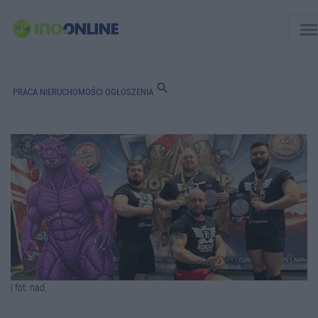
men
search
PRACA
NIERUCHOMOŚCI
OGŁOSZENIA
| fot. nad.