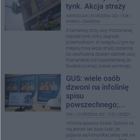
tynk. Akcja straży
INOWROCŁAW
|
29 WRZEŚNIA 2021 15:38
|
WYPADKI I ZDARZENIA
Z kamienicy przy ulicy Poznańskiej
odpada tynk, który zagraża
przechodniom. W związku z tym na
miejscu trwa akcja straży pożarnej.
Do ukończenia działań odcinek ulicy
Poznańskiej (od Kasztelańskiej do
Świętokrzyskiej) został zamknięty.
GUS: wiele osób
dzwoni na infolinię
spisu
powszechnego;...
KRAJ
|
29 WRZEŚNIA 2021 15:25
|
URZĘDY
Infolinia spisowa działa. Dzwoni na
nią jednak tak dużo ludzi, że
pojawia się komunikat jakby nikt nie