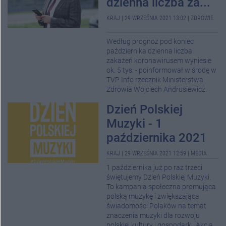
dzienna liczba za...
KRAJ
|
29 WRZEŚNIA 2021 13:02
|
ZDROWIE
Według prognoz pod koniec
października dzienna liczba
zakażeń koronawirusem wyniesie
ok. 5 tys. - poinformował w środę w
TVP Info rzecznik Ministerstwa
Zdrowia Wojciech Andrusiewicz.
Dzień Polskiej
Muzyki - 1
października 2021
KRAJ
|
29 WRZEŚNIA 2021 12:59
|
MEDIA
1 października już po raz trzeci
świętujemy Dzień Polskiej Muzyki.
To kampania społeczna promująca
polską muzykę i zwiększająca
świadomości Polaków na temat
znaczenia muzyki dla rozwoju
polskiej kultury i gospodarki. Akcja