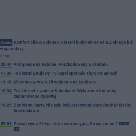
Komfort blisko Solanek. Ostatni budynek Osiedla Zielnego już
Spons.
w sprzedaży
Dzisiaj
20:44
Potrącenie na Rąbinie. Poszkodowany w szpitalu
17:36
Tak brzmią Kujawy. 15 kapel spotkało się w Solankach
11:16
Mikrobus w rowie. Utrudnienia na krajówce
10:34
Tak źle jest z wodą w Solankach. Wyłączono fontannę i
zaplanowano dolewkę
10:25
Z żałobnej karty. Nie żyje były przewodniczący Rady Miejskiej
Inowrocławia
09:01
Powiat wyda 75 tys. zł. na salę sesyjną. Co się zmieni?
TYLKO U
NAS