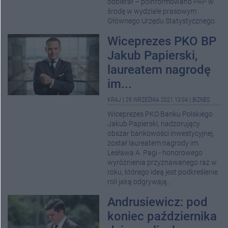
odbierał – poinformowano PAP w
środę w wydziale prasowym
Głównego Urzędu Statystycznego.
Wiceprezes PKO BP
Jakub Papierski,
laureatem nagrodę
im...
KRAJ
|
29 WRZEŚNIA 2021 13:04
|
BIZNES
Wiceprezes PKO Banku Polskiego
Jakub Papierski, nadzorujący
obszar bankowości inwestycyjnej,
został laureatem nagrody im.
Lesława A. Pagi - honorowego
wyróżnienia przyznawanego raz w
roku, którego ideą jest podkreślenie
roli jaką odgrywają...
Andrusiewicz: pod
koniec października