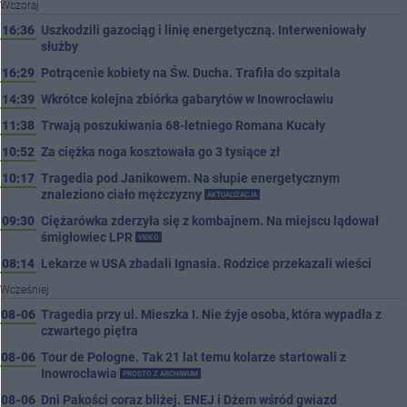
Wczoraj
16:36
Uszkodzili gazociąg i linię energetyczną. Interweniowały
służby
16:29
Potrącenie kobiety na Św. Ducha. Trafiła do szpitala
14:39
Wkrótce kolejna zbiórka gabarytów w Inowrocławiu
11:38
Trwają poszukiwania 68-letniego Romana Kucały
10:52
Za ciężka noga kosztowała go 3 tysiące zł
10:17
Tragedia pod Janikowem. Na słupie energetycznym
znaleziono ciało mężczyzny
AKTUALIZACJA
09:30
Ciężarówka zderzyła się z kombajnem. Na miejscu lądował
śmigłowiec LPR
VIDEO
08:14
Lekarze w USA zbadali Ignasia. Rodzice przekazali wieści
Wcześniej
08-06
Tragedia przy ul. Mieszka I. Nie żyje osoba, która wypadła z
czwartego piętra
08-06
Tour de Pologne. Tak 21 lat temu kolarze startowali z
Inowrocławia
PROSTO Z ARCHIWUM
08-06
Dni Pakości coraz bliżej. ENEJ i Dżem wśród gwiazd