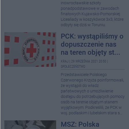
inowrocławskie szkoły
ponadpodstawowe w zawodach
finałowych Kujawsko-Pomorskiej
Licealiady w koszykówce 3x3, które
odbyły się dziś w Toruniu.
PCK: wystąpiliśmy o
dopuszczenie nas
na teren objęty st...
KRAJ
|
29 WRZEŚNIA 2021 20:50
|
SPOŁECZEŃSTWO
Przedstawiciele Polskiego
Czerwonego Krzyża poinformowali,
że wystąpili do władz
państwowych o umożliwienie
dostępu do potrzebujących pomocy
osób na terenie objętym stanem
wyjątkowym. Podkreślili, że PCK w
woj. podlaskim i lubelskim stara s...
MSZ: Polska