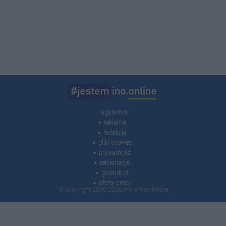
regulamin
reklama
redakcja
pliki cookies
prywatność
reklamacje
gowork.pl
oferty pracy
© copyright 2000-2026 Ino-online Media