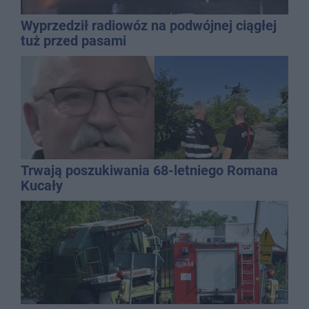
Wyprzedził radiowóz na podwójnej ciągłej
tuż przed pasami
Trwają poszukiwania 68-letniego Romana
Kucały