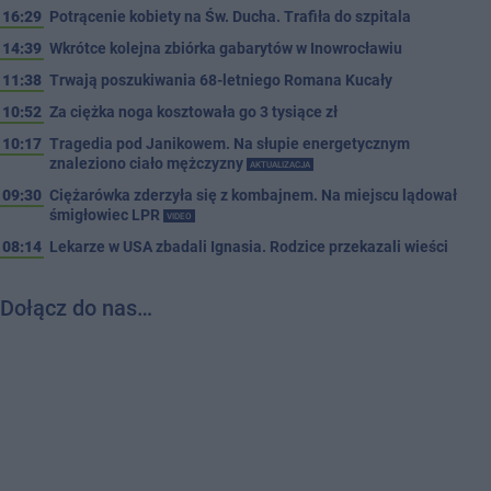
16:29
Potrącenie kobiety na Św. Ducha. Trafiła do szpitala
14:39
Wkrótce kolejna zbiórka gabarytów w Inowrocławiu
11:38
Trwają poszukiwania 68-letniego Romana Kucały
10:52
Za ciężka noga kosztowała go 3 tysiące zł
10:17
Tragedia pod Janikowem. Na słupie energetycznym
znaleziono ciało mężczyzny
AKTUALIZACJA
09:30
Ciężarówka zderzyła się z kombajnem. Na miejscu lądował
śmigłowiec LPR
VIDEO
08:14
Lekarze w USA zbadali Ignasia. Rodzice przekazali wieści
Dołącz do nas…