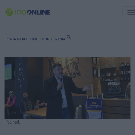
men
search
PRACA
NIERUCHOMOŚCI
OGŁOSZENIA
| fot. nad.