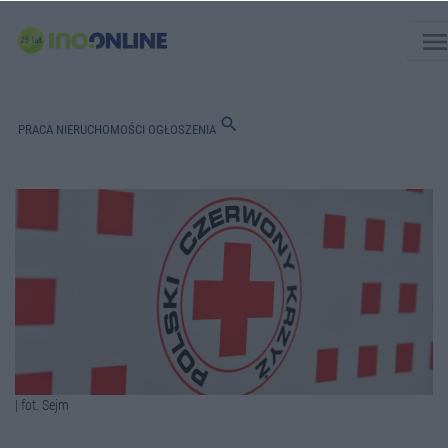
men
search
PRACA
NIERUCHOMOŚCI
OGŁOSZENIA
| fot. Sejm