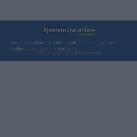
regulamin
reklama
redakcja
pliki cookies
prywatność
reklamacje
gowork.pl
oferty pracy
© copyright 2000-2026 Ino-online Media