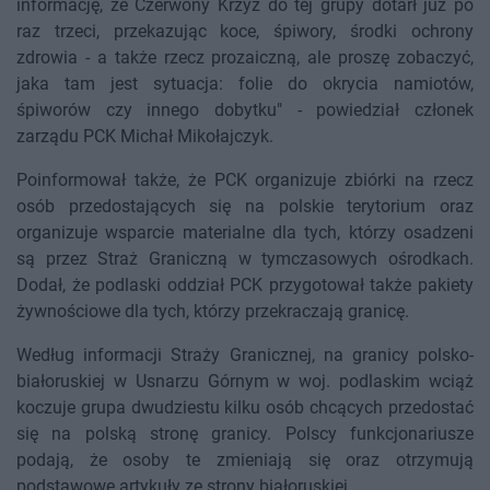
informację, że Czerwony Krzyż do tej grupy dotarł już po
raz trzeci, przekazując koce, śpiwory, środki ochrony
zdrowia - a także rzecz prozaiczną, ale proszę zobaczyć,
jaka tam jest sytuacja: folie do okrycia namiotów,
śpiworów czy innego dobytku" - powiedział członek
zarządu PCK Michał Mikołajczyk.
Poinformował także, że PCK organizuje zbiórki na rzecz
osób przedostających się na polskie terytorium oraz
organizuje wsparcie materialne dla tych, którzy osadzeni
są przez Straż Graniczną w tymczasowych ośrodkach.
Dodał, że podlaski oddział PCK przygotował także pakiety
żywnościowe dla tych, którzy przekraczają granicę.
Według informacji Straży Granicznej, na granicy polsko-
białoruskiej w Usnarzu Górnym w woj. podlaskim wciąż
koczuje grupa dwudziestu kilku osób chcących przedostać
się na polską stronę granicy. Polscy funkcjonariusze
podają, że osoby te zmieniają się oraz otrzymują
podstawowe artykuły ze strony białoruskiej.