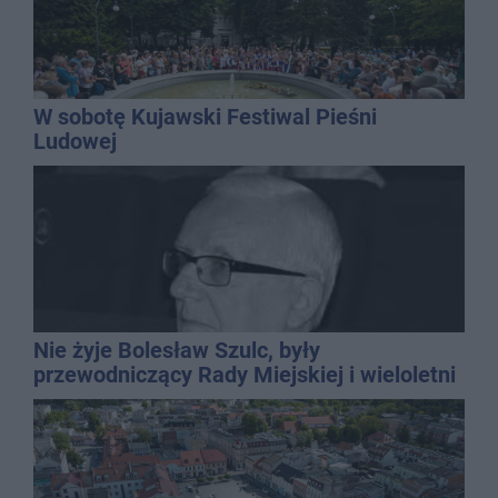
W sobotę Kujawski Festiwal Pieśni
Ludowej
Nie żyje Bolesław Szulc, były
przewodniczący Rady Miejskiej i wieloletni
dyrektor SP 14