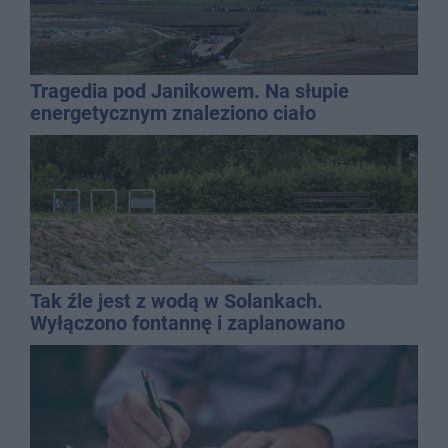
Tragedia pod Janikowem. Na słupie
energetycznym znaleziono ciało
mężczyzny
Tak źle jest z wodą w Solankach.
Wyłączono fontannę i zaplanowano
dolewkę