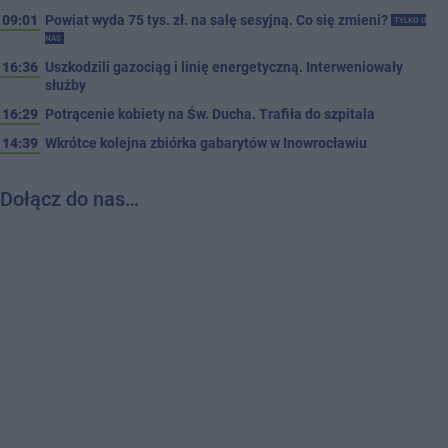
09:01
Powiat wyda 75 tys. zł. na salę sesyjną. Co się zmieni?
TYLKO U
NAS
16:36
Uszkodzili gazociąg i linię energetyczną. Interweniowały
służby
16:29
Potrącenie kobiety na Św. Ducha. Trafiła do szpitala
14:39
Wkrótce kolejna zbiórka gabarytów w Inowrocławiu
Dołącz do nas…