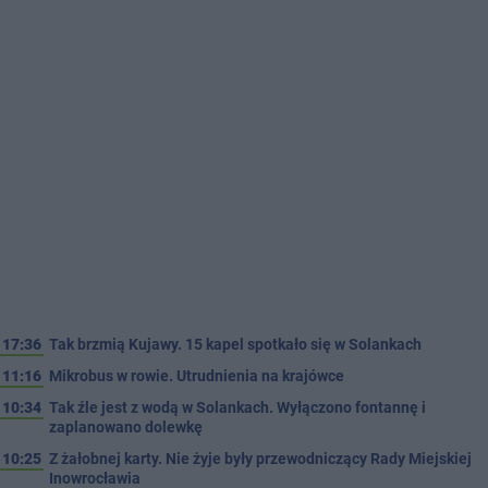
17:36
Tak brzmią Kujawy. 15 kapel spotkało się w Solankach
11:16
Mikrobus w rowie. Utrudnienia na krajówce
10:34
Tak źle jest z wodą w Solankach. Wyłączono fontannę i
zaplanowano dolewkę
10:25
Z żałobnej karty. Nie żyje były przewodniczący Rady Miejskiej
Inowrocławia