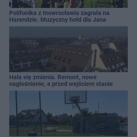
Polifonika z Inowrocławia zagrała na
Harendzie. Muzyczny hołd dla Jana
Kasprowicza
Hala się zmienia. Remont, nowe
nagłośnienie, a przed wejściem stanie
QEMETICA ARENA