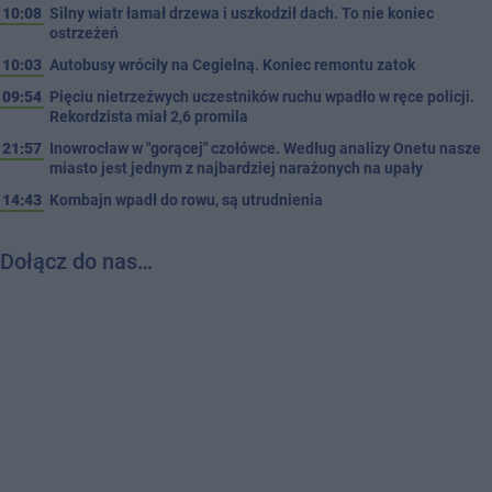
10:08
Silny wiatr łamał drzewa i uszkodził dach. To nie koniec
ostrzeżeń
10:03
Autobusy wróciły na Cegielną. Koniec remontu zatok
09:54
Pięciu nietrzeźwych uczestników ruchu wpadło w ręce policji.
Rekordzista miał 2,6 promila
21:57
Inowrocław w "gorącej" czołówce. Według analizy Onetu nasze
miasto jest jednym z najbardziej narażonych na upały
14:43
Kombajn wpadł do rowu, są utrudnienia
Dołącz do nas…