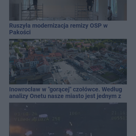
Ruszyła modernizacja remizy OSP w
Pakości
Inowrocław w "gorącej" czołówce. Według
analizy Onetu nasze miasto jest jednym z
najbardziej narażonych na upały