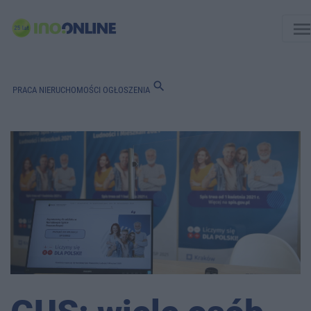
men
search
PRACA
NIERUCHOMOŚCI
OGŁOSZENIA