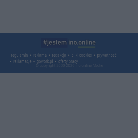
regulamin
reklama
redakcja
pliki cookies
prywatność
reklamacje
gowork.pl
oferty pracy
© copyright 2000-2026 Ino-online Media