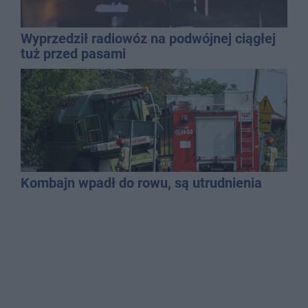
Wyprzedził radiowóz na podwójnej ciągłej
tuż przed pasami
Kombajn wpadł do rowu, są utrudnienia