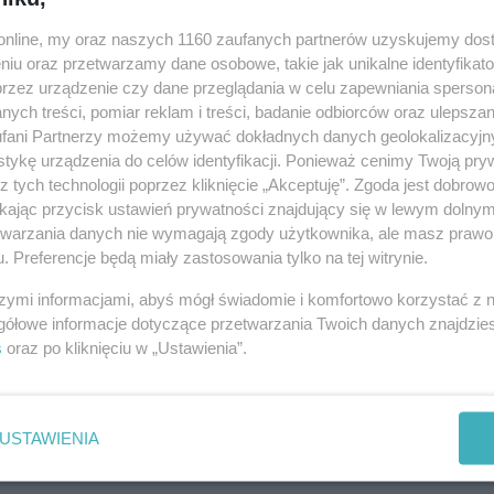
 na boisko przy Wierzbińskiego wybiegną kobiety.
o.online, my oraz naszych 1160 zaufanych partnerów uzyskujemy dos
Wcześ
niu oraz przetwarzamy dane osobowe, takie jak unikalne identyfikat
08-0
przez urządzenie czy dane przeglądania w celu zapewniania sperson
ych treści, pomiar reklam i treści, badanie odbiorców oraz ulepszan
08-0
fani Partnerzy możemy używać dokładnych danych geolokalizacyjn
tykę urządzenia do celów identyfikacji. Ponieważ cenimy Twoją pry
z tych technologii poprzez kliknięcie „Akceptuję”. Zgoda jest dobro
08-0
ikając przycisk ustawień prywatności znajdujący się w lewym dolny
etwarzania danych nie wymagają zgody użytkownika, ale masz prawo 
08-0
. Preferencje będą miały zastosowania tylko na tej witrynie.
08-0
szymi informacjami, abyś mógł świadomie i komfortowo korzystać z
08-0
gółowe informacje dotyczące przetwarzania Twoich danych znajdzi
s
oraz po kliknięciu w „Ustawienia”.
08-0
08-0
08-0
USTAWIENIA
08-0