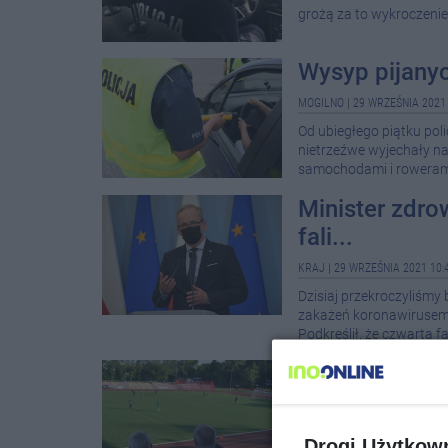
grożą za to wykroczenie
Wysyp pijany
MOGILNO
|
29 WRZEŚNIA 2021 
Od ubiegłego piątku poli
nietrzeźwe wyjechały na 
samochodami i rowerami.
Minister zdro
fali...
KRAJ
|
29 WRZEŚNIA 2021 10:
Dzisiaj przekroczyliśmy
zakażeń koronawirusem 
Podkreślił, że czwarta f
Eliminacyjne
INOWROCŁAW
|
29 WRZEŚNIA 
Nasze miasto po raz kol
Drogi Użytkow