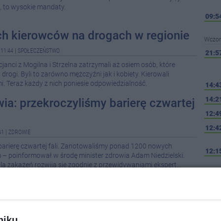
, to wysokie mandaty.
09:5
ch kierowców na drogach w regionie
Wczor
11:44
|
SPOŁECZEŃSTWO
21:5
cjanci z Mogilna i Strzelna zatrzymali aż osiem osób, które
drogi. Byli to zarówno mężczyźni jak i kobiety. Kierowali
 Teraz każdy z nich poniesie odpowiedzialność.
14:4
14:2
wia: przekroczyliśmy barierę czwartej
12:4
12:4
41
|
ZDROWIE
 barierę czwartej fali. Zanotowaliśmy ponad 1200 nowych
12:1
– poinformował w środę minister zdrowia Adam Niedzielski.
ala zakażeń rozwija się zgodnie z przewidywaniami ekspert...
11:1
 mecze UEFA w Inowrocławiu
10:3
2021 10:15
|
SPORT
ejny będzie gospodarzem eliminacji do Mistrzostw Europy U17 w
niku,
07:5