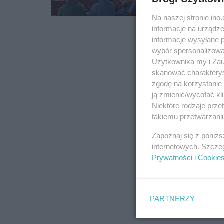
Piłce Nożnej. Tym razem
Na naszej stronie in
informacje na urządze
informacje wysyłane 
wybór spersonalizowan
Użytkownika my i Zau
skanować charakterys
zgodę na korzystanie 
ją zmienić/wycofać kl
Niektóre rodzaje prz
takiemu przetwarzaniu
Zapoznaj się z poniż
internetowych. Szcze
Prywatności
i
Cookie
PARTNERZY