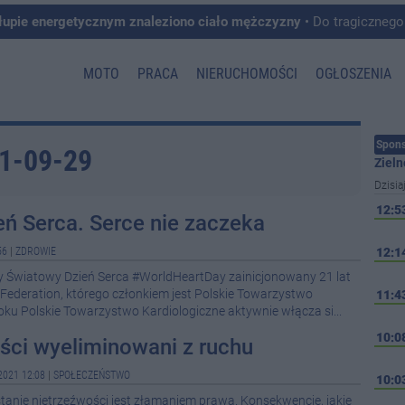
łupie energetycznym znaleziono ciało mężczyzny
• Do tragicznego zdarzenia doszło w 
MOTO
PRACA
NIERUCHOMOŚCI
OGŁOSZENIA
Spons
21-09-29
Zieln
Dzisia
12:5
ń Serca. Serce nie zaczeka
56
|
ZDROWIE
12:1
 Światowy Dzień Serca #WorldHeartDay zainicjonowany 21 lat
Federation, którego członkiem jest Polskie Towarzystwo
11:4
roku Polskie Towarzystwo Kardiologiczne aktywnie włącza si...
10:0
yści wyeliminowani z ruchu
2021 12:08
|
SPOŁECZEŃSTWO
10:0
anie nietrzeźwości jest złamaniem prawa. Konsekwencje, jakie