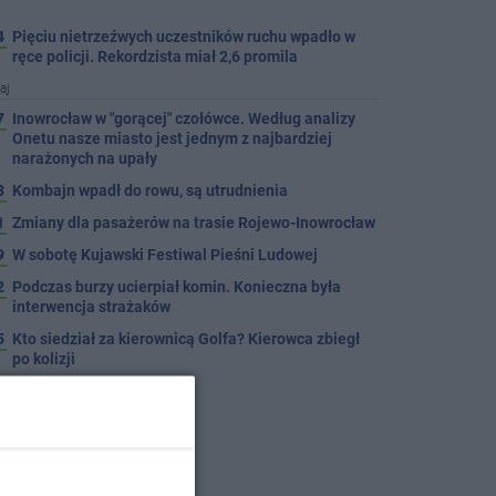
4
Pięciu nietrzeźwych uczestników ruchu wpadło w
ręce policji. Rekordzista miał 2,6 promila
aj
7
Inowrocław w "gorącej" czołówce. Według analizy
Onetu nasze miasto jest jednym z najbardziej
narażonych na upały
3
Kombajn wpadł do rowu, są utrudnienia
1
Zmiany dla pasażerów na trasie Rojewo-Inowrocław
9
W sobotę Kujawski Festiwal Pieśni Ludowej
2
Podczas burzy ucierpiał komin. Konieczna była
interwencja strażaków
5
Kto siedział za kierownicą Golfa? Kierowca zbiegł
po kolizji
5
Hala się zmienia. Remont, nowe nagłośnienie, a
przed wejściem stanie QEMETICA ARENA
TYLKO U NAS
7
19 września pierwszy ligowy mecz Noteci. Znamy
cały terminarz
4
Po rezygnacji z tej inwestycji miasto wraca do