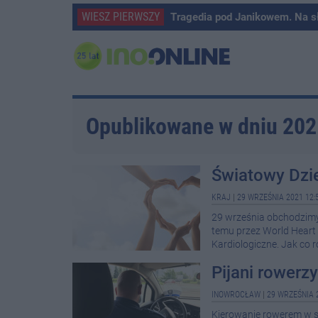
WIESZ PIERWSZY
Tragedia pod Janikowem. Na s
Opublikowane w dniu 20
Światowy Dzie
KRAJ
|
29 WRZEŚNIA 2021 12:
29 września obchodzimy
temu przez World Heart 
Kardiologiczne. Jak co 
Pijani rowerz
INOWROCŁAW
|
29 WRZEŚNIA 
Kierowanie rowerem w st