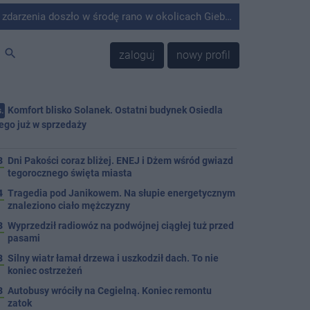
środę rano w okolicach Giebni koło Janikowa. Wówczas na słupie energetycznym odnaleziono ciało mężczyzny.
search
zaloguj
nowy profil
Komfort blisko Solanek. Ostatni budynek Osiedla
.
ego już w sprzedaży
j
3
Dni Pakości coraz bliżej. ENEJ i Dżem wśród gwiazd
tegorocznego święta miasta
4
Tragedia pod Janikowem. Na słupie energetycznym
znaleziono ciało mężczyzny
3
Wyprzedził radiowóz na podwójnej ciągłej tuż przed
pasami
8
Silny wiatr łamał drzewa i uszkodził dach. To nie
koniec ostrzeżeń
3
Autobusy wróciły na Cegielną. Koniec remontu
zatok