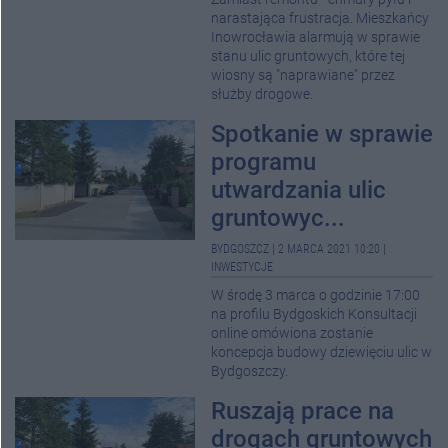
narastająca frustracja. Mieszkańcy
Inowrocławia alarmują w sprawie
stanu ulic gruntowych, które tej
wiosny są "naprawiane" przez
służby drogowe.
Spotkanie w sprawie
programu
utwardzania ulic
gruntowyc...
BYDGOSZCZ
|
2 MARCA 2021 10:20
|
INWESTYCJE
W środę 3 marca o godzinie 17:00
na profilu Bydgoskich Konsultacji
online omówiona zostanie
koncepcja budowy dziewięciu ulic w
Bydgoszczy.
Ruszają prace na
drogach gruntowych