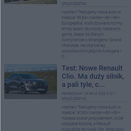
SPOŁECZEŃSTWO
<center>"Testujemy nowe auto w
mieście" #184</center><Br><Br>
Europejskie, wyśrubowane normy
emisji spalin skurczyły niedawno
gamę Jeepa na Starym
Kontynencie o Wranglera i Grand
Cherokee. Na otarcie łez
pozostawiono jedynie Avengera i
C...
Test: Nowe Renault
Clio. Ma duży silnik,
a pali tyle, c...
INOWROCŁAW
|
24 MAJA 2026 07:01
|
SPOŁECZEŃSTWO
<center>"Testujemy nowe auto w
mieście" #183</center><Br><Br>
Wałęsa został prezydentem, Orzeł
odzyskał koronę, a Renault
wypuściło na rynek Clio. Wszystko