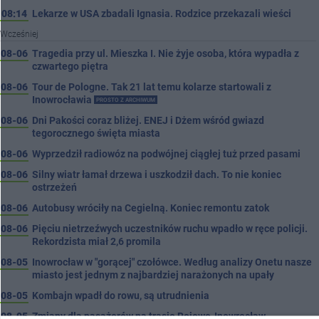
08:14
Lekarze w USA zbadali Ignasia. Rodzice przekazali wieści
Wcześniej
08-06
Tragedia przy ul. Mieszka I. Nie żyje osoba, która wypadła z
czwartego piętra
08-06
Tour de Pologne. Tak 21 lat temu kolarze startowali z
Inowrocławia
PROSTO Z ARCHIWUM
08-06
Dni Pakości coraz bliżej. ENEJ i Dżem wśród gwiazd
tegorocznego święta miasta
08-06
Wyprzedził radiowóz na podwójnej ciągłej tuż przed pasami
08-06
Silny wiatr łamał drzewa i uszkodził dach. To nie koniec
ostrzeżeń
08-06
Autobusy wróciły na Cegielną. Koniec remontu zatok
08-06
Pięciu nietrzeźwych uczestników ruchu wpadło w ręce policji.
Rekordzista miał 2,6 promila
08-05
Inowrocław w "gorącej" czołówce. Według analizy Onetu nasze
miasto jest jednym z najbardziej narażonych na upały
08-05
Kombajn wpadł do rowu, są utrudnienia
08-05
Zmiany dla pasażerów na trasie Rojewo-Inowrocław