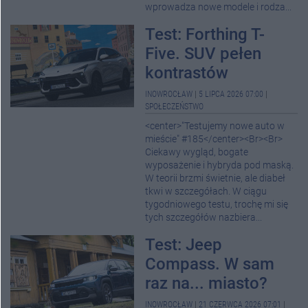
wprowadza nowe modele i rodza...
Test: Forthing T-
Five. SUV pełen
kontrastów
INOWROCŁAW
|
5 LIPCA 2026 07:00
|
SPOŁECZEŃSTWO
<center>"Testujemy nowe auto w
mieście" #185</center><Br><Br>
Ciekawy wygląd, bogate
wyposażenie i hybryda pod maską.
W teorii brzmi świetnie, ale diabeł
tkwi w szczegółach. W ciągu
tygodniowego testu, trochę mi się
tych szczegółów nazbiera...
Test: Jeep
Compass. W sam
raz na... miasto?
INOWROCŁAW
|
21 CZERWCA 2026 07:01
|