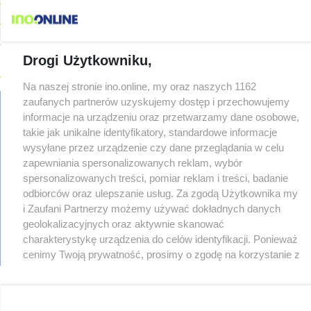
08-05
W sobotę Kujawski Festiwal Pieśni Ludowej
08-05
Podczas burzy ucierpiał komin. Konieczna była interwencja
strażaków
Drogi Użytkowniku,
08-05
Kto siedział za kierownicą Golfa? Kierowca zbiegł po kolizji
Na naszej stronie ino.online, my oraz naszych 1162
08-05
Hala się zmienia. Remont, nowe nagłośnienie, a przed
zaufanych partnerów uzyskujemy dostęp i przechowujemy
wejściem stanie QEMETICA ARENA
TYLKO U NAS
informacje na urządzeniu oraz przetwarzamy dane osobowe,
08-05
19 września pierwszy ligowy mecz Noteci. Znamy cały
takie jak unikalne identyfikatory, standardowe informacje
terminarz
regulamin
wysyłane przez urządzenie czy dane przeglądania w celu
08-05
Po rezygnacji z tej inwestycji miasto wraca do tematu
reklama
zapewniania spersonalizowanych reklam, wybór
redakcja
08-04
Reklamy w centrum. Jego zdaniem Marcin Wroński jest w
spersonalizowanych treści, pomiar reklam i treści, badanie
pliki cookies
błędzie [akt.]
odbiorców oraz ulepszanie usług. Za zgodą Użytkownika my
prywatność
i Zaufani Partnerzy możemy używać dokładnych danych
08-04
Duże utrudnienia na Dworcowej. Dwa pasy blokowała
reklamacje
przyczepa od ciągnika
geolokalizacyjnych oraz aktywnie skanować
Z OSTATNIEJ CHWILI
gowork.pl
charakterystykę urządzenia do celów identyfikacji. Ponieważ
oferty pracy
08-04
Upały, a potem burze. Groźna pogoda nad naszym regionem
© copyright 2000-2026 Ino-online Media
cenimy Twoją prywatność, prosimy o zgodę na korzystanie z
08-04
Ruszyła modernizacja remizy OSP w Pakości
tych technologii poprzez kliknięcie „Akceptuję”. Zgoda jest
08-04
Kolizja na Rąbinie. Policja szuka kierowcy Golfa
dobrowolna i zawsze możesz ją zmienić/wycofać klikając
przycisk ustawień prywatności znajdujący się w lewym
08-04
91-latek chciał pomnożyć oszczędności. Stracił ponad 10 tys.