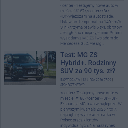
<center>"Testujemy nowe auto w
mieście" #187</center><Br>
<Br>Wjeżdżam na autostradę.
Ustawiam tempomat na 140 km/h.
Silnik trzyma prawie 5 tys. obrotów.
Jest głośno i nieprzyjemnie. Potem
wysiadam z MG ZS i wsiadam do
Mercedesa GLC. Ale ulg...
Test: MG ZS
Hybrid+. Rodzinny
SUV za 90 tys. zł?
INOWROCŁAW
|
12 LIPCA 2026 07:00
|
SPOŁECZEŃSTWO
<center>"Testujemy nowe auto w
mieście" #186</center><Br><Br>
Ekspansja MG trwa w najlepsze. W
pierwszym kwartale 2026 r. to 7.
najchętniej wybierana marka w
Polsce przez klientów
indywidualnych. Na nasz rynek