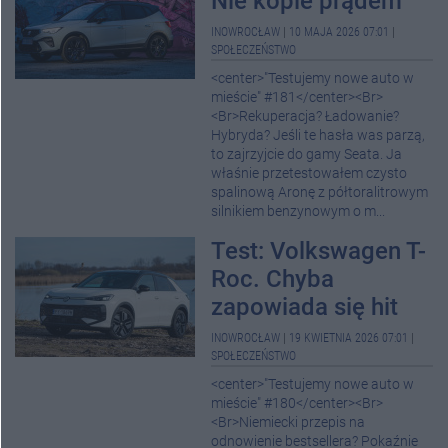
Nie kopie prądem
INOWROCŁAW
|
10 MAJA 2026 07:01
|
SPOŁECZEŃSTWO
<center>"Testujemy nowe auto w
mieście" #181</center><Br>
<Br>Rekuperacja? Ładowanie?
Hybryda? Jeśli te hasła was parzą,
to zajrzyjcie do gamy Seata. Ja
właśnie przetestowałem czysto
spalinową Aronę z półtoralitrowym
silnikiem benzynowym o m...
Test: Volkswagen T-
Roc. Chyba
zapowiada się hit
INOWROCŁAW
|
19 KWIETNIA 2026 07:01
|
SPOŁECZEŃSTWO
<center>"Testujemy nowe auto w
mieście" #180</center><Br>
<Br>Niemiecki przepis na
odnowienie bestsellera? Pokaźnie