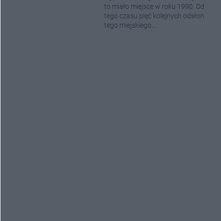
to miało miejsce w roku 1990. Od
tego czasu pięć kolejnych odsłon
tego miejskiego...