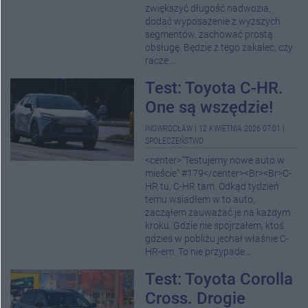
zwiększyć długość nadwozia,
dodać wyposażenie z wyższych
segmentów, zachować prostą
obsługę. Będzie z tego zakalec, czy
racze...
Test: Toyota C-HR.
One są wszędzie!
INOWROCŁAW
|
12 KWIETNIA 2026 07:01
|
SPOŁECZEŃSTWO
<center>"Testujemy nowe auto w
mieście" #179</center><Br><Br>C-
HR tu, C-HR tam. Odkąd tydzień
temu wsiadłem w to auto,
zacząłem zauważać je na każdym
kroku. Gdzie nie spojrzałem, ktoś
gdzieś w pobliżu jechał właśnie C-
HR-em. To nie przypade...
Test: Toyota Corolla
Cross. Drogie