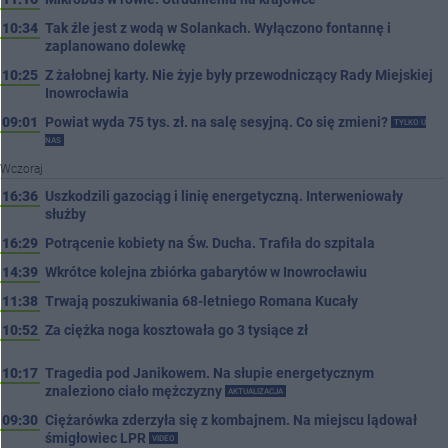
10:34
Tak źle jest z wodą w Solankach. Wyłączono fontannę i
zaplanowano dolewkę
10:25
Z żałobnej karty. Nie żyje były przewodniczący Rady Miejskiej
Inowrocławia
09:01
Powiat wyda 75 tys. zł. na salę sesyjną. Co się zmieni?
TYLKO U
NAS
Wczoraj
16:36
Uszkodzili gazociąg i linię energetyczną. Interweniowały
służby
16:29
Potrącenie kobiety na Św. Ducha. Trafiła do szpitala
14:39
Wkrótce kolejna zbiórka gabarytów w Inowrocławiu
11:38
Trwają poszukiwania 68-letniego Romana Kucały
10:52
Za ciężka noga kosztowała go 3 tysiące zł
10:17
Tragedia pod Janikowem. Na słupie energetycznym
znaleziono ciało mężczyzny
AKTUALIZACJA
09:30
Ciężarówka zderzyła się z kombajnem. Na miejscu lądował
śmigłowiec LPR
VIDEO