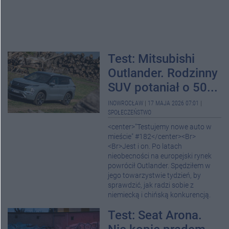
Test: Mitsubishi
Outlander. Rodzinny
SUV potaniał o 50...
INOWROCŁAW
|
17 MAJA 2026 07:01
|
SPOŁECZEŃSTWO
<center>"Testujemy nowe auto w
mieście" #182</center><Br>
<Br>Jest i on. Po latach
nieobecności na europejski rynek
powrócił Outlander. Spędziłem w
jego towarzystwie tydzień, by
sprawdzić, jak radzi sobie z
niemiecką i chińską konkurencją.
Test: Seat Arona.