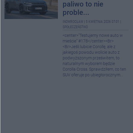
paliwo to nie
proble...
INOWROCŁAW
|
5 KWIETNIA 2026 07:01
|
SPOŁECZEŃSTWO
<center>"Testujemy nowe auto w
mieście" #178</center><Br>
<Br>Jeśli lubicie Corollę, ale z
jakiegoś powodu wolicie auto z
podwyższonym prześwitem, to
naturalnym wyborem będzie
Corolla Cross. Sprawdziłem, co ten
SUV oferuje po ubiegłorocznym...