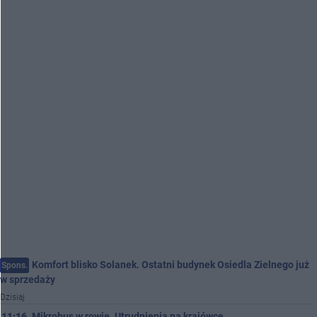
Komfort blisko Solanek. Ostatni budynek Osiedla Zielnego już
Spons.
w sprzedaży
Dzisiaj
11:16
Mikrobus w rowie. Utrudnienia na krajówce