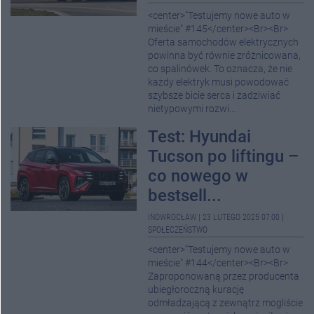
<center>"Testujemy nowe auto w
mieście" #145</center><Br><Br>
Oferta samochodów elektrycznych
powinna być równie zróżnicowana,
co spalinówek. To oznacza, że nie
każdy elektryk musi powodować
szybsze bicie serca i zadziwiać
nietypowymi rozwi...
Test: Hyundai
Tucson po liftingu –
co nowego w
bestsell...
INOWROCŁAW
|
23 LUTEGO 2025 07:00
|
SPOŁECZEŃSTWO
<center>"Testujemy nowe auto w
mieście" #144</center><Br><Br>
Zaproponowaną przez producenta
ubiegłoroczną kurację
odmładzającą z zewnątrz mogliście