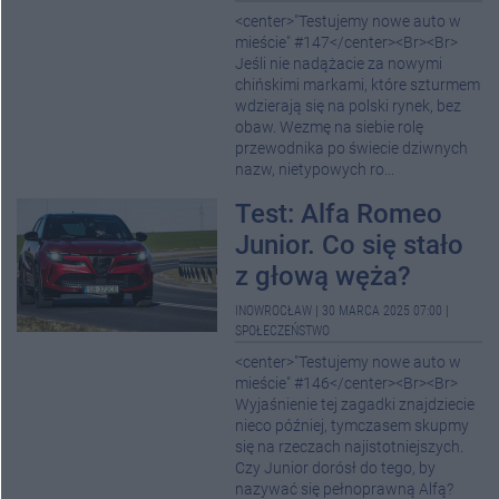
<center>"Testujemy nowe auto w
mieście" #147</center><Br><Br>
Jeśli nie nadążacie za nowymi
chińskimi markami, które szturmem
wdzierają się na polski rynek, bez
obaw. Wezmę na siebie rolę
przewodnika po świecie dziwnych
nazw, nietypowych ro...
Test: Alfa Romeo
Junior. Co się stało
z głową węża?
INOWROCŁAW
|
30 MARCA 2025 07:00
|
SPOŁECZEŃSTWO
<center>"Testujemy nowe auto w
mieście" #146</center><Br><Br>
Wyjaśnienie tej zagadki znajdziecie
nieco później, tymczasem skupmy
się na rzeczach najistotniejszych.
Czy Junior dorósł do tego, by
nazywać się pełnoprawną Alfą?