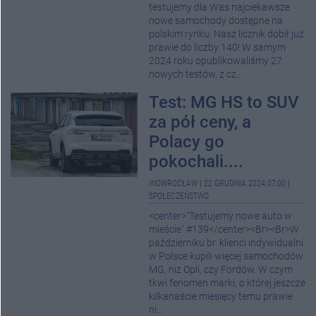
testujemy dla Was najciekawsze
nowe samochody dostępne na
polskim rynku. Nasz licznik dobił już
prawie do liczby 140! W samym
2024 roku opublikowaliśmy 27
nowych testów, z cz...
Test: MG HS to SUV
za pół ceny, a
Polacy go
pokochali....
INOWROCŁAW
|
22 GRUDNIA 2024 07:00
|
SPOŁECZEŃSTWO
<center>"Testujemy nowe auto w
mieście" #139</center><Br><Br>W
październiku br. klienci indywidualni
w Polsce kupili więcej samochodów
MG, niż Opli, czy Fordów. W czym
tkwi fenomen marki, o której jeszcze
kilkanaście miesięcy temu prawie
ni...