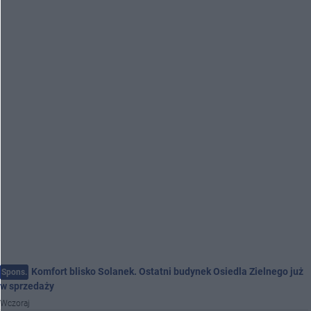
Komfort blisko Solanek. Ostatni budynek Osiedla Zielnego już
Spons.
w sprzedaży
Wczoraj