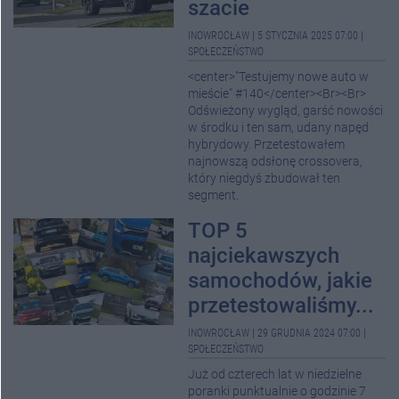
szacie
INOWROCŁAW
|
5 STYCZNIA 2025 07:00
|
SPOŁECZEŃSTWO
<center>"Testujemy nowe auto w
mieście" #140</center><Br><Br>
Odświeżony wygląd, garść nowości
w środku i ten sam, udany napęd
hybrydowy. Przetestowałem
najnowszą odsłonę crossovera,
który niegdyś zbudował ten
segment.
TOP 5
najciekawszych
samochodów, jakie
przetestowaliśmy...
INOWROCŁAW
|
29 GRUDNIA 2024 07:00
|
SPOŁECZEŃSTWO
Już od czterech lat w niedzielne
poranki punktualnie o godzinie 7