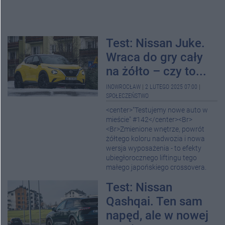
Test: Nissan Juke.
Wraca do gry cały
na żółto – czy to...
INOWROCŁAW
|
2 LUTEGO 2025 07:00
|
SPOŁECZEŃSTWO
<center>"Testujemy nowe auto w
mieście" #142</center><Br>
<Br>Zmienione wnętrze, powrót
żółtego koloru nadwozia i nowa
wersja wyposażenia - to efekty
ubiegłorocznego liftingu tego
małego japońskiego crossovera.
Test: Nissan
Qashqai. Ten sam
napęd, ale w nowej