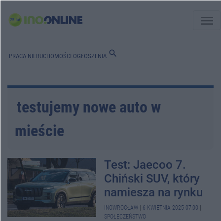
menu
search
PRACA
NIERUCHOMOŚCI
OGŁOSZENIA
testujemy nowe auto w
mieście
Test: Jaecoo 7.
Chiński SUV, który
namiesza na rynku
INOWROCŁAW
|
6 KWIETNIA 2025 07:00
|
SPOŁECZEŃSTWO