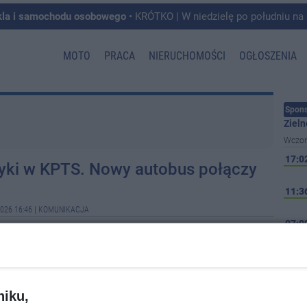
kla i samochodu osobowego
• KRÓTKO | W niedzielę po południu na skrzyżowaniu ulic Szosa Bydgoska i Równinna doszło do zderz
MOTO
PRACA
NIERUCHOMOŚCI
OGŁOSZENIA
Spons
Zieln
Wczor
17:0
ryki w KPTS. Nowy autobus połączy
11:3
026 16:46
|
KOMUNIKACJA
07:0
sport Samochodowy odebrał kolejną partię, dziewięciu
h i pięciu hybrydowych.
Wcześ
08-0
niku,
08-0