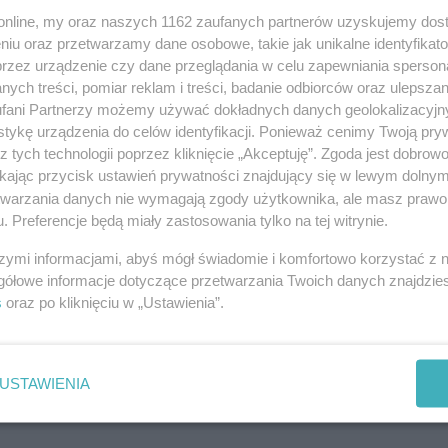
o.online, my oraz naszych 1162 zaufanych partnerów uzyskujemy dos
08-0
niu oraz przetwarzamy dane osobowe, takie jak unikalne identyfikat
08-0
przez urządzenie czy dane przeglądania w celu zapewniania sperson
ych treści, pomiar reklam i treści, badanie odbiorców oraz ulepszan
08-0
fani Partnerzy możemy używać dokładnych danych geolokalizacyjn
tykę urządzenia do celów identyfikacji. Ponieważ cenimy Twoją pry
z tych technologii poprzez kliknięcie „Akceptuję”. Zgoda jest dobro
08-0
ikając przycisk ustawień prywatności znajdujący się w lewym dolny
etwarzania danych nie wymagają zgody użytkownika, ale masz prawo 
08-0
. Preferencje będą miały zastosowania tylko na tej witrynie.
szymi informacjami, abyś mógł świadomie i komfortowo korzystać z
08-0
gółowe informacje dotyczące przetwarzania Twoich danych znajdzi
08-0
s
oraz po kliknięciu w „Ustawienia”.
08-0
08-0
08-0
USTAWIENIA
08-0