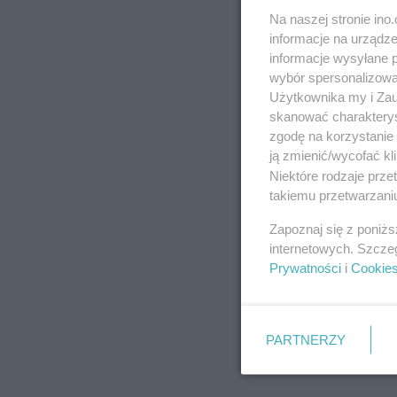
Na naszej stronie in
informacje na urządze
informacje wysyłane 
wybór spersonalizowan
Użytkownika my i Zau
skanować charakterys
zgodę na korzystanie 
ją zmienić/wycofać kl
Niektóre rodzaje prz
takiemu przetwarzaniu
Zapoznaj się z poniż
internetowych. Szcze
Prywatności
i
Cookie
PARTNERZY