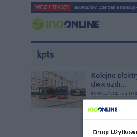
WIESZ PIERWSZY
Inowrocław. Zderzenie motocy
kpts
Kolejne elekt
dwa uzdr...
INOWROCŁAW
|
20 KWIETNIA 2
Kujawsko-Pomorski Tran
autobusów elektrycznyc
Drogi Użytkow