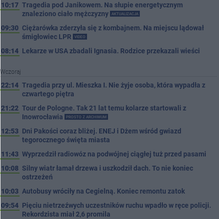
10:17
Tragedia pod Janikowem. Na słupie energetycznym
znaleziono ciało mężczyzny
AKTUALIZACJA
09:30
Ciężarówka zderzyła się z kombajnem. Na miejscu lądował
śmigłowiec LPR
VIDEO
08:14
Lekarze w USA zbadali Ignasia. Rodzice przekazali wieści
Wczoraj
22:14
Tragedia przy ul. Mieszka I. Nie żyje osoba, która wypadła z
czwartego piętra
21:22
Tour de Pologne. Tak 21 lat temu kolarze startowali z
Inowrocławia
PROSTO Z ARCHIWUM
12:53
Dni Pakości coraz bliżej. ENEJ i Dżem wśród gwiazd
tegorocznego święta miasta
11:43
Wyprzedził radiowóz na podwójnej ciągłej tuż przed pasami
10:08
Silny wiatr łamał drzewa i uszkodził dach. To nie koniec
ostrzeżeń
10:03
Autobusy wróciły na Cegielną. Koniec remontu zatok
09:54
Pięciu nietrzeźwych uczestników ruchu wpadło w ręce policji.
Rekordzista miał 2,6 promila