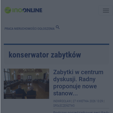
menu
search
PRACA
NIERUCHOMOŚCI
OGŁOSZENIA
konserwator zabytków
Zabytki w centrum
dyskusji. Radny
proponuje nowe
stanow...
INOWROCŁAW
|
27 KWIETNIA 2026 13:29
|
SPOŁECZEŃSTWO
Podczas poniedziałkowej sesji Rady