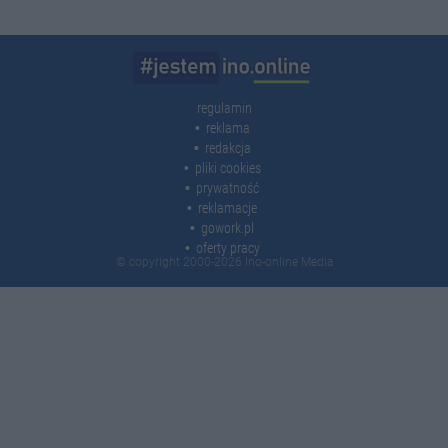
regulamin
reklama
redakcja
pliki cookies
prywatność
reklamacje
gowork.pl
oferty pracy
© copyright 2000-2026 Ino-online Media