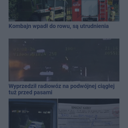
Kombajn wpadł do rowu, są utrudnienia
Wyprzedził radiowóz na podwójnej ciągłej
tuż przed pasami