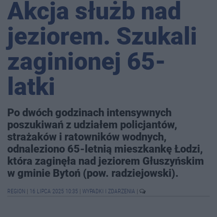
Akcja służb nad
jeziorem. Szukali
zaginionej 65-
latki
Po dwóch godzinach intensywnych
poszukiwań z udziałem policjantów,
strażaków i ratowników wodnych,
odnaleziono 65-letnią mieszkankę Łodzi,
która zaginęła nad jeziorem Głuszyńskim
w gminie Bytoń (pow. radziejowski).
REGION
|
16 LIPCA 2025 10:35
|
WYPADKI I ZDARZENIA
|