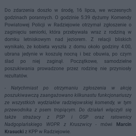
Do zdarzenia doszło w środę, 16 lipca, we wczesnych
godzinach porannych. O godzinie 5:39 dyżurny Komendy
Powiatowej Policji w Radziejowie otrzymał zgłoszenie o
zaginięciu seniorki, która przebywała wraz z rodziną w
domku letniskowym nad jeziorem. Z relacji bliskich
wynikało, że kobieta wyszła z domu około godziny 4:00,
ubrana jedynie w koszulę nocną i bez obuwia, po czym
ślad po niej zaginął. Początkowe, samodzielne
poszukiwania prowadzone przez rodzinę nie przyniosły
rezultatów.
-
Natychmiast po otrzymaniu zgłoszenia w akcję
poszukiwawczą zaangażowano kilkunastu funkcjonariuszy
ze wszystkich wydziałów radziejowskiej komendy, w tym
przewodnika z psem tropiącym. Do działań włączyli się
także strażacy z PSP i OSP oraz ratownicy
Nadgoplańskiego WOPR z Kruszwicy
- mówi
Marcin
Krasucki
z KPP w Radziejowie.