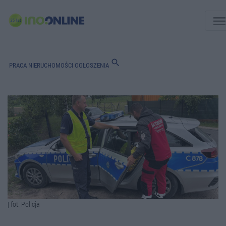
men
search
PRACA
NIERUCHOMOŚCI
OGŁOSZENIA
| fot. Policja