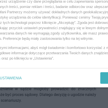
przez urządzenie czy dane przeglądania w celu zapewniania sperson
ię różnić w zależności od banku — dlatego przed
ych treści, pomiar reklam i treści, badanie odbiorców oraz ulepszan
 przeanalizować, najlepiej przy wsparciu prawnika
fani Partnerzy możemy używać dokładnych danych geolokalizacyjn
tykę urządzenia do celów identyfikacji. Ponieważ cenimy Twoją pry
z tych technologii poprzez kliknięcie „Akceptuję”. Zgoda jest dobro
rcie ugody frankowej?
ikając przycisk ustawień prywatności znajdujący się w lewym dolny
etwarzania danych nie wymagają zgody użytkownika, ale masz prawo 
 być poprzedzona dokładną analizą. Warto rozważyć to
. Preferencje będą miały zastosowania tylko na tej witrynie.
szymi informacjami, abyś mógł świadomie i komfortowo korzystać z
lutowanie i umorzenie pozwoli je znacząco obniżyć,
gółowe informacje dotyczące przetwarzania Twoich danych znajdzi
 wymaga stabilizacji i przewidywalności,
s
oraz po kliknięciu w „Ustawienia”.
dzić długotrwałego procesu sądowego,
wysokie,
USTAWIENIA
lepszym wyjściem. W przypadku umów zawierających
ważnienie w sądzie mogłoby prowadzić do znacznych
że być proces sądowy. Dlatego decyzję o ugodzie należy
scenariuszy.