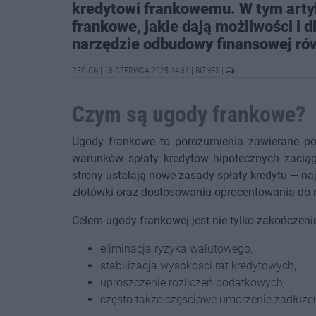
kredytowi frankowemu. W tym arty
frankowe, jakie dają możliwości i 
narzędzie odbudowy finansowej ró
REGION
|
18 CZERWCA 2025 14:31
|
BIZNES
|
Czym są ugody frankowe?
Ugody frankowe to porozumienia zawierane po
warunków spłaty kredytów hipotecznych zaciąg
strony ustalają nowe zasady spłaty kredytu — n
złotówki oraz dostosowaniu oprocentowania do r
Celem ugody frankowej jest nie tylko zakończenie
eliminacja ryzyka walutowego,
stabilizacja wysokości rat kredytowych,
uproszczenie rozliczeń podatkowych,
często także częściowe umorzenie zadłużen