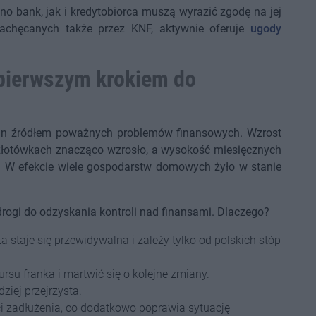
 bank, jak i kredytobiorca muszą wyrazić zgodę na jej
zachęcanych także przez KNF, aktywnie oferuje
ugody
pierwszym krokiem do
dzin źródłem poważnych problemów finansowych. Wzrost
złotówkach znacząco wzrosło, a wysokość miesięcznych
a. W efekcie wiele gospodarstw domowych żyło w stanie
ogi do odzyskania kontroli nad finansami. Dlaczego?
 staje się przewidywalna i zależy tylko od polskich stóp
rsu franka i martwić się o kolejne zmiany.
iej przejrzysta.
ci zadłużenia, co dodatkowo poprawia sytuację