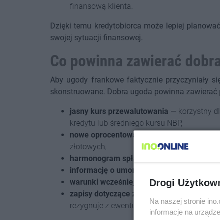
finansową klienta.
Dzięki temu kredytobiorca może lepiej planowa
swojej sytuacji finansowej.
Co powinna zawierać dobr
Aby ugody frankowe faktycznie przyczyniały si
skonstruowane. Dobra ugoda powinna zawierać 
jasny kurs przewalutowania
— korzystny dla
kredytu lub średniego kursu NBP,
nowe oprocentowanie
— najlepiej atrakcy
złotowych,
harmonogram spłat
— precyzyjnie określają
informację o umorzeniu części długu
— jeś
Drogi Użytkow
warunki wcześniejszej spłaty
— bez dodatk
zapisy dotyczące zrzeczenia się roszczeń
Na naszej stronie in
rezygnuje z ewentualnych roszczeń wobec 
informacje na urządze