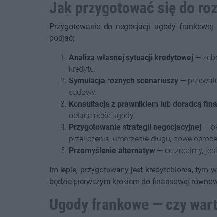
Jak przygotować się do ro
Przygotowanie do negocjacji ugody frankowej 
podjąć:
Analiza własnej sytuacji kredytowej
— zebr
kredytu.
Symulacja różnych scenariuszy
— przewalu
sądowy.
Konsultacja z prawnikiem lub doradcą fi
opłacalność ugody.
Przygotowanie strategii negocjacyjnej
— ok
przeliczenia, umorzenie długu, nowe oproc
Przemyślenie alternatyw
— co zrobimy, jeś
Im lepiej przygotowany jest kredytobiorca, tym 
będzie pierwszym krokiem do finansowej równow
Ugody frankowe — czy war