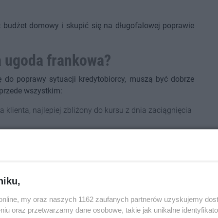
ć budżet domowy i skupić się na długofalowej poprawie
a ugoda frankowa?
ę do poprawy sytuacji kredytobiorcy, muszą być dobrze
przede wszystkim:
 klienta, najlepiej zbliżony do kursu z dnia zaciągnięcia
jne w porównaniu z aktualnymi ofertami kredytów
cy liczbę rat, ich wysokość i terminy płatności,
li bank oferuje redukcję salda zadłużenia,
niku,
owych opłat lub z minimalnymi kosztami,
— kredytobiorca powinien świadomie podjąć decyzję, czy
o.online, my oraz naszych 1162 zaufanych partnerów uzyskujemy dos
banku.
niu oraz przetwarzamy dane osobowe, takie jak unikalne identyfikat