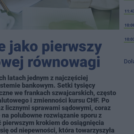
11:4
10:0
10:0
 jako pierwszy
owej równowagi
Doł
ch latach jednym z najczęściej
stemie bankowym. Setki tysięcy
czne we frankach szwajcarskich, często
alutowego i zmienności kursu CHF. Po
raz licznymi sprawami sądowymi, coraz
ę na polubowne rozwiązanie sporu z
 pierwszym krokiem do osiągnięcia
a się od niepewności, która towarzyszyła