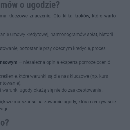
zmów o ugodzie?
ma kluczowe znaczenie. Oto kilka kroków, które warto
anie umowy kredytowej, harmonogramów spłat, historii
towanie, pozostanie przy obecnym kredycie, proces
nansowym
— niezależna opinia eksperta pomoże ocenić
reślenie, które warunki są dla nas kluczowe (np. kurs
entowanie).
li warunki ugody okażą się nie do zaakceptowania.
większe ma szanse na zawarcie ugody, która rzeczywiście
agi.
to?