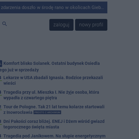
środę rano w okolicach Giebni koło Janikowa. Wówczas na słupie energetycznym odnaleziono ciało mężczyzny.
search
zaloguj
nowy profil
Komfort blisko Solanek. Ostatni budynek Osiedla
.
ego już w sprzedaży
4
Lekarze w USA zbadali Ignasia. Rodzice przekazali
wieści
4
Tragedia przy ul. Mieszka I. Nie żyje osoba, która
wypadła z czwartego piętra
2
Tour de Pologne. Tak 21 lat temu kolarze startowali
z Inowrocławia
PROSTO Z ARCHIWUM
3
Dni Pakości coraz bliżej. ENEJ i Dżem wśród gwiazd
tegorocznego święta miasta
4
Tragedia pod Janikowem. Na słupie energetycznym