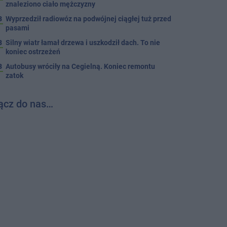
znaleziono ciało mężczyzny
3
Wyprzedził radiowóz na podwójnej ciągłej tuż przed
pasami
8
Silny wiatr łamał drzewa i uszkodził dach. To nie
koniec ostrzeżeń
3
Autobusy wróciły na Cegielną. Koniec remontu
zatok
ącz do nas…