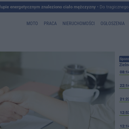
łupie energetycznym znaleziono ciało mężczyzny
• Do tragicznego zdarzenia doszło w 
MOTO
PRACA
NIERUCHOMOŚCI
OGŁOSZENIA
Spons
Zieln
08:1
22:1
21:2
12:5
12:1