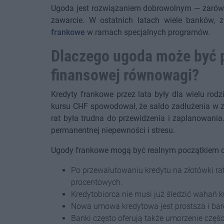
Ugoda jest rozwiązaniem dobrowolnym — zarówno
zawarcie. W ostatnich latach wiele banków, 
frankowe
w ramach specjalnych programów.
Dlaczego ugoda może być 
finansowej równowagi?
Kredyty frankowe przez lata były dla wielu ro
kursu CHF spowodował, że saldo zadłużenia w 
rat była trudna do przewidzenia i zaplanowani
permanentnej niepewności i stresu.
Ugody frankowe mogą być realnym początkiem dr
Po przewalutowaniu kredytu na złotówki rata
procentowych.
Kredytobiorca nie musi już śledzić wahań ku
Nowa umowa kredytowa jest prostsza i bardz
Banki często oferują także umorzenie częś