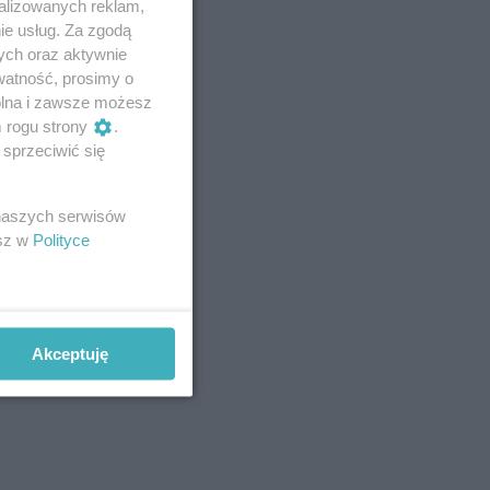
alizowanych reklam,
ie usług. Za zgodą
ych oraz aktywnie
watność, prosimy o
wolna i zawsze możesz
m rogu strony
.
sprzeciwić się
 naszych serwisów
esz w
Polityce
Akceptuję