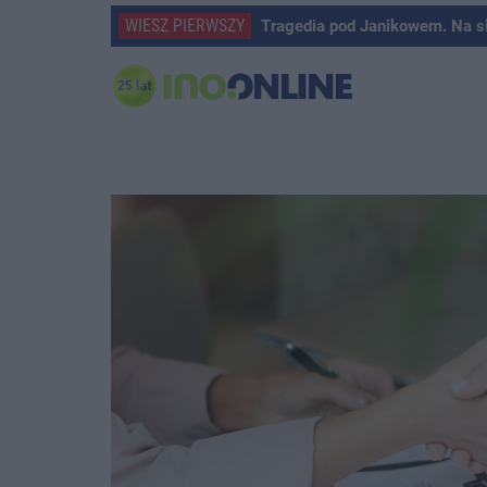
WIESZ PIERWSZY
Tragedia pod Janikowem. Na s