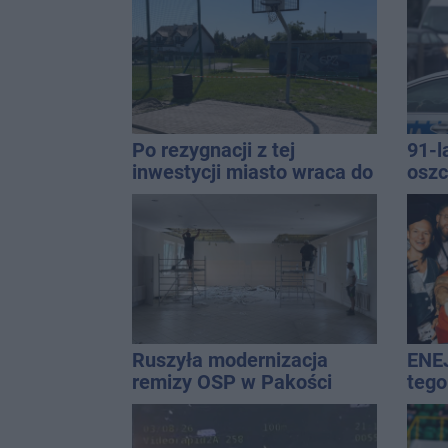
Po rezygnacji z tej
91-l
inwestycji miasto wraca do
oszc
tematu
pona
Ruszyła modernizacja
ENEJ
remizy OSP w Pakości
tego
mias