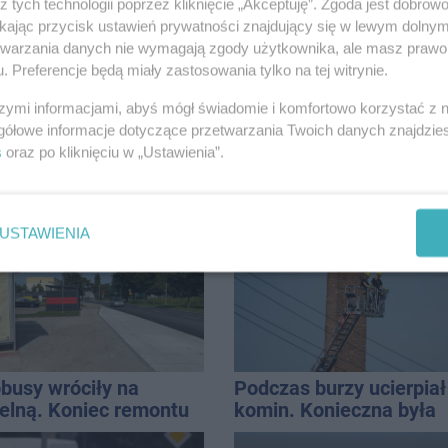
z tych technologii poprzez kliknięcie „Akceptuję”. Zgoda jest dobro
 terminarz
ikając przycisk ustawień prywatności znajdujący się w lewym dolny
etwarzania danych nie wymagają zgody użytkownika, ale masz prawo 
. Preferencje będą miały zastosowania tylko na tej witrynie.
szymi informacjami, abyś mógł świadomie i komfortowo korzystać z
gółowe informacje dotyczące przetwarzania Twoich danych znajdzi
s
oraz po kliknięciu w „Ustawienia”.
fonika z Inowrocławia
Tour de Pologne. Tak 21
ała na Harendzie.
temu kolarze startowali
czny hołd dla Jana
Inowrocławia
USTAWIENIA
prowicza
busy wróciły na
Podczas burzy ucierpiał
elną. Koniec remontu
komin. Konieczna była
k
interwencja strażaków