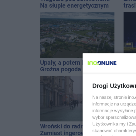
Na słupie energetycznym
tras
znaleziono ciało
mężczyzny
Upały, a potem burze.
Trag
Groźna pogoda nad
I. N
naszym regionem
wypa
Drogi Użytkow
Na naszej stronie in
informacje na urządze
informacje wysyłane 
wybór spersonalizowan
Użytkownika my i Zau
Wroński do radnych:
19 w
skanować charakterys
Zamiast ingerować w
ligo