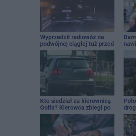
Wyprzedził radiowóz na
Darr
podwójnej ciągłej tuż przed
nawi
pasami
w tej
Kto siedział za kierownicą
Poło
Golfa? Kierowca zbiegł po
drog
kolizji
pods