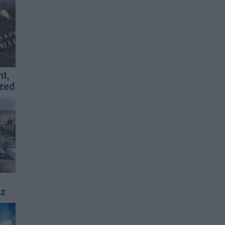
nt,
rzed
sz