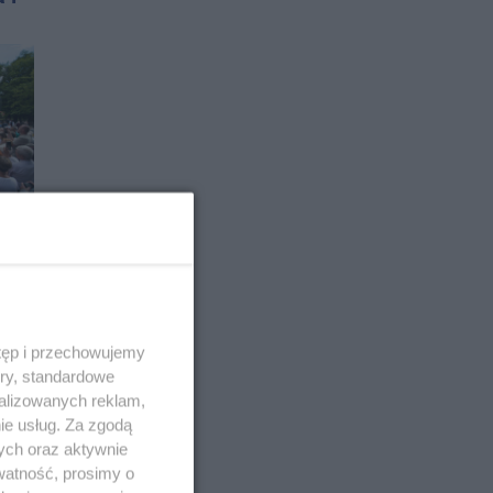
j
tęp i przechowujemy
ory, standardowe
alizowanych reklam,
ie usług. Za zgodą
ych oraz aktywnie
, są
watność, prosimy o