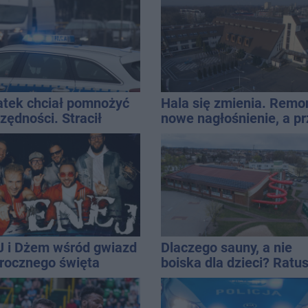
atek chciał pomnożyć
Hala się zmienia. Remo
zędności. Stracił
nowe nagłośnienie, a p
d 10 tys. zł
wejściem stanie
QEMETICA ARENA
 i Dżem wśród gwiazd
Dlaczego sauny, a nie
rocznego święta
boiska dla dzieci? Ratu
ta
odpowiada