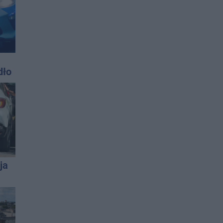
dło
sta
ja