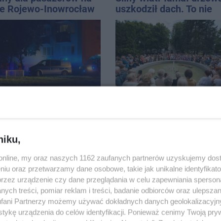
ie Rojewo-Inowrocław
uszkodził dach. To nie
koniec ostrzeżeń
edia przy ul. Mieszka
W sobotę Kujawski
ie żyje osoba, która
Festiwal Pieśni Ludowe
dła z czwartego piętra
niku,
o.online, my oraz naszych 1162 zaufanych partnerów uzyskujemy dos
niu oraz przetwarzamy dane osobowe, takie jak unikalne identyfikat
przez urządzenie czy dane przeglądania w celu zapewniania sperson
ych treści, pomiar reklam i treści, badanie odbiorców oraz ulepszan
fani Partnerzy możemy używać dokładnych danych geolokalizacyjn
rześnia pierwszy
Kombajn wpadł do rowu
tykę urządzenia do celów identyfikacji. Ponieważ cenimy Twoją pry
wy mecz Noteci. Znamy
utrudnienia