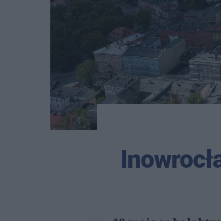
Inowrocła