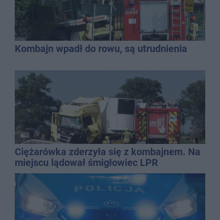
Kombajn wpadł do rowu, są utrudnienia
Ciężarówka zderzyła się z kombajnem. Na
miejscu lądował śmigłowiec LPR