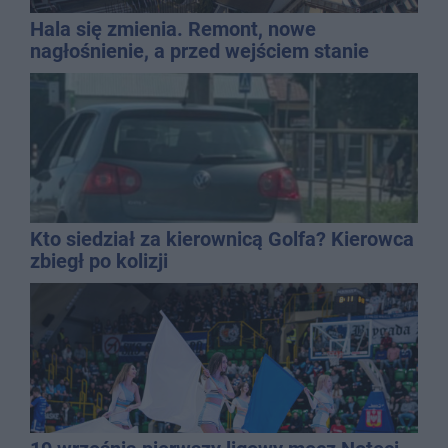
Hala się zmienia. Remont, nowe
nagłośnienie, a przed wejściem stanie
QEMETICA ARENA
Kto siedział za kierownicą Golfa? Kierowca
zbiegł po kolizji