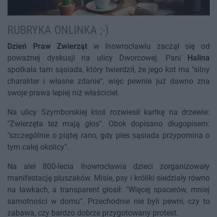
RUBRYKA ONLINKA ;-)
Dzień Praw Zwierząt
w Inowrocławiu zaczął się od
poważnej dyskusji na ulicy Dworcowej. Pani
Halina
spotkała tam sąsiada, który twierdził, że jego kot ma "silny
charakter i własne zdanie", więc pewnie już dawno zna
swoje prawa lepiej niż właściciel.
Na ulicy Szymborskiej ktoś rozwiesił kartkę na drzewie:
"Zwierzęta też mają głos". Obok dopisano długopisem:
"szczególnie o piątej rano, gdy pies sąsiada przypomina o
tym całej okolicy".
Na alei 800-lecia Inowrocławia dzieci zorganizowały
manifestację pluszaków. Misie, psy i króliki siedziały równo
na ławkach, a transparent głosił: "Więcej spacerów, mniej
samotności w domu". Przechodnie nie byli pewni, czy to
zabawa, czy bardzo dobrze przygotowany protest.