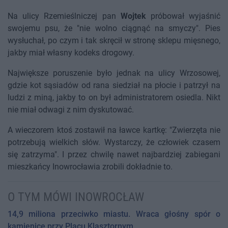
Na ulicy Rzemieślniczej pan
Wojtek
próbował wyjaśnić
swojemu psu, że "nie wolno ciągnąć na smyczy". Pies
wysłuchał, po czym i tak skręcił w stronę sklepu mięsnego,
jakby miał własny kodeks drogowy.
Największe poruszenie było jednak na ulicy Wrzosowej,
gdzie kot sąsiadów od rana siedział na płocie i patrzył na
ludzi z miną, jakby to on był administratorem osiedla. Nikt
nie miał odwagi z nim dyskutować.
A wieczorem ktoś zostawił na ławce kartkę: "Zwierzęta nie
potrzebują wielkich słów. Wystarczy, że człowiek czasem
się zatrzyma". I przez chwilę nawet najbardziej zabiegani
mieszkańcy Inowrocławia zrobili dokładnie to.
O TYM MÓWI INOWROCŁAW
14,9 miliona przeciwko miastu. Wraca głośny spór o
kamienicę przy Placu Klasztornym