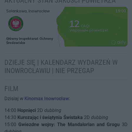
AKTUALNY STAN JAKOŚCI POWIETRZA
DZIEJE SIĘ | KALENDARZ WYDARZEŃ W
INOWROCŁAWIU | NIE PRZEGAP
FILM
Dzisiaj w
Kinomax Inowrocław
:
14:00
Hopnięci
2D
dubbing
14:30
Kurozając i świątynia Świstaka
2D
dubbing
15:00
Gwiezdne wojny: The Mandalorian and Grogu
3D
dubbing