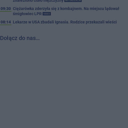
znaleziono ciało mężczyzny
AKTUALIZACJA
09:30
Ciężarówka zderzyła się z kombajnem. Na miejscu lądował
śmigłowiec LPR
VIDEO
08:14
Lekarze w USA zbadali Ignasia. Rodzice przekazali wieści
Dołącz do nas…