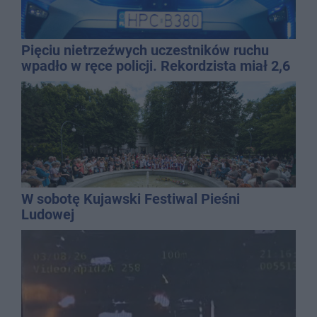
Pięciu nietrzeźwych uczestników ruchu
wpadło w ręce policji. Rekordzista miał 2,6
promila
W sobotę Kujawski Festiwal Pieśni
Ludowej