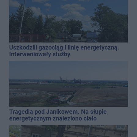
Uszkodzili gazociąg i linię energetyczną.
Interweniowały służby
Tragedia pod Janikowem. Na słupie
energetycznym znaleziono ciało
mężczyzny