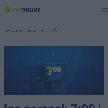
men
search
PRACA
NIERUCHOMOŚCI
OGŁOSZENIA