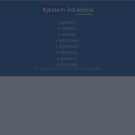
regulamin
reklama
redakcja
pliki cookies
prywatność
reklamacje
gowork.pl
oferty pracy
© copyright 2000-2026 Ino-online Media