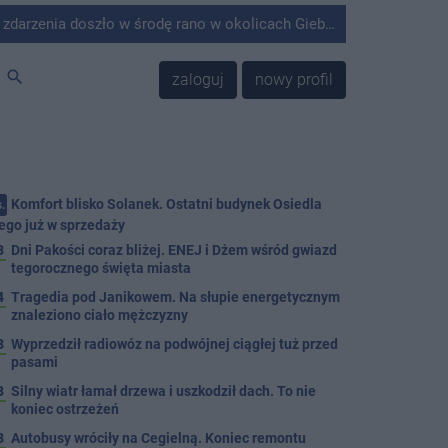
środę rano w okolicach Giebni koło Janikowa. Wówczas na słupie energetycznym odnaleziono ciało mężczyzny.
search
zaloguj
nowy profil
Komfort blisko Solanek. Ostatni budynek Osiedla
.
ego już w sprzedaży
3
Dni Pakości coraz bliżej. ENEJ i Dżem wśród gwiazd
tegorocznego święta miasta
4
Tragedia pod Janikowem. Na słupie energetycznym
znaleziono ciało mężczyzny
3
Wyprzedził radiowóz na podwójnej ciągłej tuż przed
pasami
8
Silny wiatr łamał drzewa i uszkodził dach. To nie
koniec ostrzeżeń
3
Autobusy wróciły na Cegielną. Koniec remontu