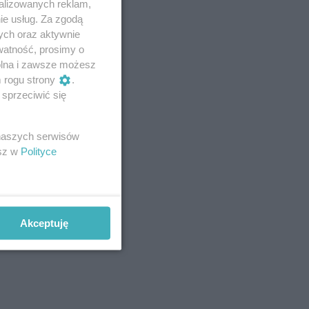
alizowanych reklam,
ie usług. Za zgodą
ych oraz aktywnie
watność, prosimy o
wolna i zawsze możesz
m rogu strony
.
sprzeciwić się
 naszych serwisów
esz w
Polityce
Akceptuję