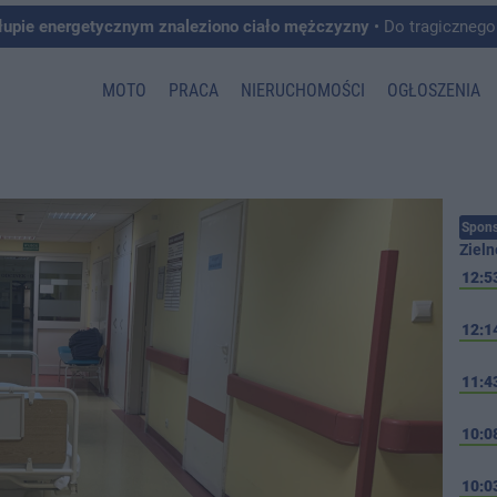
łupie energetycznym znaleziono ciało mężczyzny
• Do tragicznego zdarzenia doszło w 
MOTO
PRACA
NIERUCHOMOŚCI
OGŁOSZENIA
Spons
Zieln
12:5
12:1
11:4
10:0
10:0