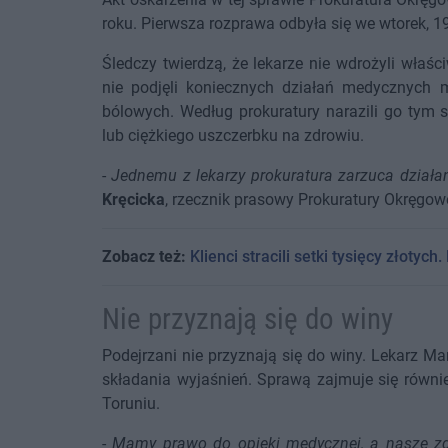
roku. Pierwsza rozprawa odbyła się we wtorek, 1
Śledczy twierdzą, że lekarze nie wdrożyli właśc
nie podjęli koniecznych działań medycznych m
bólowych. Według prokuratury narazili go tym 
lub ciężkiego uszczerbku na zdrowiu.
-
Jednemu z lekarzy prokuratura zarzuca działa
Kręcicka
, rzecznik prasowy Prokuratury Okręgow
Zobacz też:
Klienci stracili setki tysięcy złoty
Nie przyznają się do winy
Podejrzani nie przyznają się do winy. Lekarz Ma
składania wyjaśnień. Sprawą zajmuje się równ
Toruniu.
-
Mamy prawo do opieki medycznej, a nasze zdr