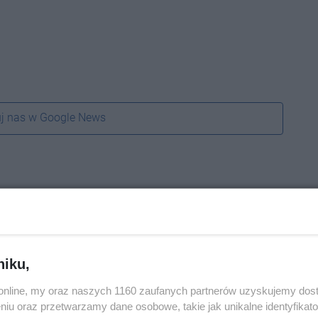
j nas w Google News
niku,
o.online, my oraz naszych 1160 zaufanych partnerów uzyskujemy dos
niu oraz przetwarzamy dane osobowe, takie jak unikalne identyfikat