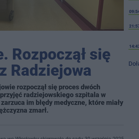
09:5
21:5
14:4
e. Rozpoczął się
Doł
 z Radziejowa
wie rozpoczął się proces dwóch
e przyjęć radziejowskiego szpitala w
a zarzuca im błędy medyczne, które miały
Mężczyzna zmarł.
gowa we Włocławku skierowała do sądu 30 września 2025