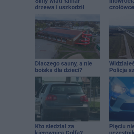
Silny wiatr łamał
Inowrocł
drzewa i uszkodził
czołówce
dach. To nie koniec
analizy 
ostrzeżeń
miasto j
najbardz
na upały
Dlaczego sauny, a nie
Widziałe
boiska dla dzieci?
Policja 
Ratusz odpowiada
Kto siedział za
Pięciu n
kierownicą Golfa?
uczestni