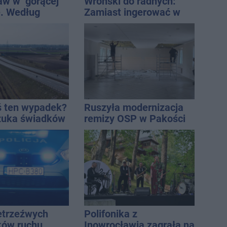
aw w "gorącej"
Wroński do radnych:
. Według
Zamiast ingerować w
Onetu nasze
prywatną własność
est jednym z
zajmijcie się
iej narażonych
gospodarką
ś ten wypadek?
Ruszyła modernizacja
szuka świadków
remizy OSP w Pakości
ietrzeźwych
Polifonika z
ków ruchu
Inowrocławia zagrała na