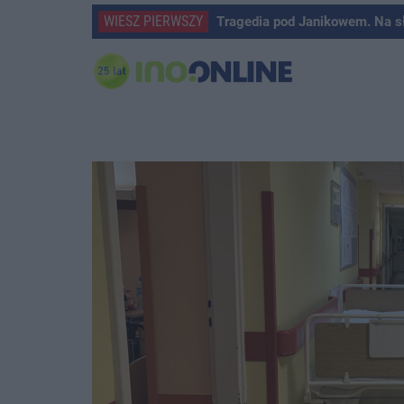
WIESZ PIERWSZY
Tragedia pod Janikowem. Na s