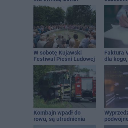
Kierowca zbiegł po
wpadło w 
kolizji
Rekordzis
promila
W sobotę Kujawski
Faktura 
Festiwal Pieśni Ludowej
dla kogo,
wystawić 
Kombajn wpadł do
Wyprzedz
rowu, są utrudnienia
podwójnej
przed pa