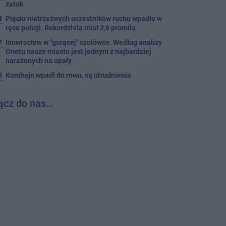
zatok
4
Pięciu nietrzeźwych uczestników ruchu wpadło w
ręce policji. Rekordzista miał 2,6 promila
7
Inowrocław w "gorącej" czołówce. Według analizy
Onetu nasze miasto jest jednym z najbardziej
narażonych na upały
3
Kombajn wpadł do rowu, są utrudnienia
ącz do nas…