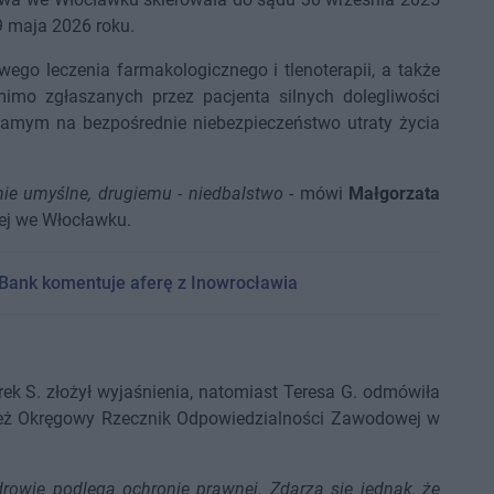
9 maja 2026 roku.
iwego leczenia farmakologicznego i tlenoterapii, a także
imo zgłaszanych przez pacjenta silnych dolegliwości
samym na bezpośrednie niebezpieczeństwo utraty życia
nie umyślne, drugiemu - niedbalstwo
- mówi
Małgorzata
ej we Włocławku.
ch. Bank komentuje aferę z Inowrocławia
rek S. złożył wyjaśnienia, natomiast Teresa G. odmówiła
ież Okręgowy Rzecznik Odpowiedzialności Zawodowej w
owie podlega ochronie prawnej. Zdarza się jednak, że