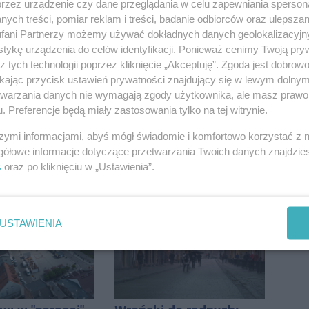
przez urządzenie czy dane przeglądania w celu zapewniania sperson
ych treści, pomiar reklam i treści, badanie odbiorców oraz ulepszan
fani Partnerzy możemy używać dokładnych danych geolokalizacyjn
tykę urządzenia do celów identyfikacji. Ponieważ cenimy Twoją pry
z tych technologii poprzez kliknięcie „Akceptuję”. Zgoda jest dobro
ikając przycisk ustawień prywatności znajdujący się w lewym dolny
etwarzania danych nie wymagają zgody użytkownika, ale masz prawo 
. Preferencje będą miały zastosowania tylko na tej witrynie.
szymi informacjami, abyś mógł świadomie i komfortowo korzystać z
gółowe informacje dotyczące przetwarzania Twoich danych znajdzi
nia pierwszy
Podczas burzy ucierpiał
s
oraz po kliknięciu w „Ustawienia”.
ecz Noteci.
komin. Konieczna była
ły terminarz
interwencja strażaków
USTAWIENIA