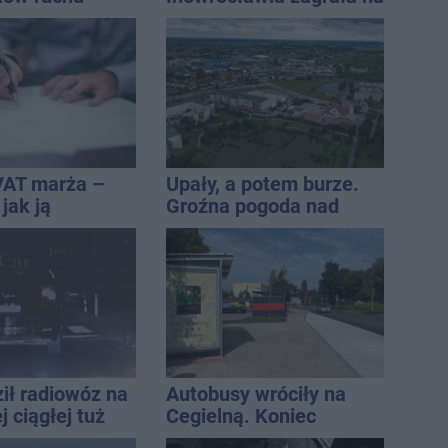
ręce policji.
Harendzie. Muzyczny
ta miał 2,6
hołd dla Jana
Kasprowicza
VAT marża –
Upały, a potem burze.
 jak ją
Groźna pogoda nad
i jak rozliczyć
naszym regionem
ił radiowóz na
Autobusy wróciły na
 ciągłej tuż
Cegielną. Koniec
sami
remontu zatok