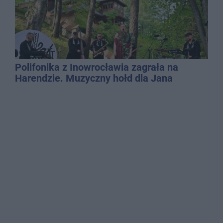
Polifonika z Inowrocławia zagrała na
Harendzie. Muzyczny hołd dla Jana
Kasprowicza