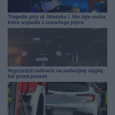
Tragedia przy ul. Mieszka I. Nie żyje osoba,
która wypadła z czwartego piętra
Wyprzedził radiowóz na podwójnej ciągłej
tuż przed pasami