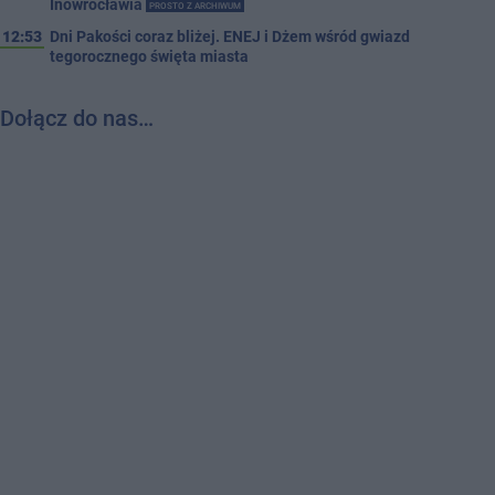
Inowrocławia
PROSTO Z ARCHIWUM
12:53
Dni Pakości coraz bliżej. ENEJ i Dżem wśród gwiazd
tegorocznego święta miasta
Dołącz do nas…