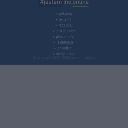
regulamin
reklama
redakcja
pliki cookies
prywatność
reklamacje
gowork.pl
oferty pracy
© copyright 2000-2026 Ino-online Media