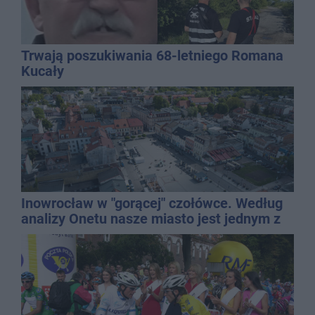
Trwają poszukiwania 68-letniego Romana
Kucały
Inowrocław w "gorącej" czołówce. Według
analizy Onetu nasze miasto jest jednym z
najbardziej narażonych na upały