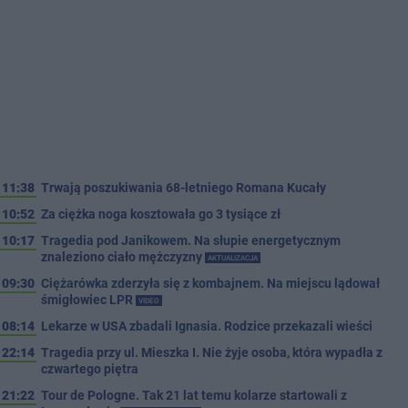
11:38
Trwają poszukiwania 68-letniego Romana Kucały
10:52
Za ciężka noga kosztowała go 3 tysiące zł
10:17
Tragedia pod Janikowem. Na słupie energetycznym
znaleziono ciało mężczyzny
AKTUALIZACJA
09:30
Ciężarówka zderzyła się z kombajnem. Na miejscu lądował
śmigłowiec LPR
VIDEO
08:14
Lekarze w USA zbadali Ignasia. Rodzice przekazali wieści
22:14
Tragedia przy ul. Mieszka I. Nie żyje osoba, która wypadła z
czwartego piętra
21:22
Tour de Pologne. Tak 21 lat temu kolarze startowali z