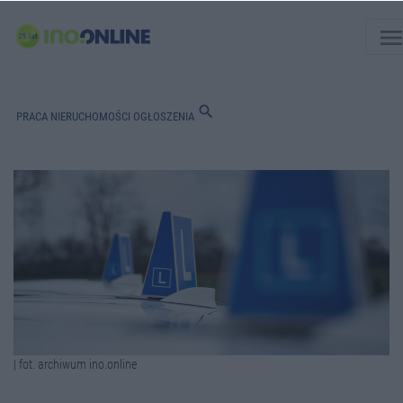
men
search
PRACA
NIERUCHOMOŚCI
OGŁOSZENIA
| fot. archiwum ino.online