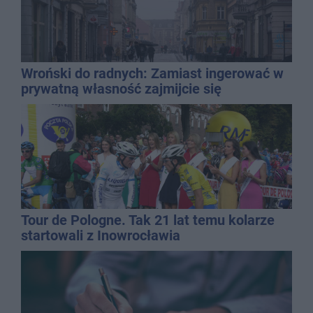
Wroński do radnych: Zamiast ingerować w
prywatną własność zajmijcie się
gospodarką
Tour de Pologne. Tak 21 lat temu kolarze
startowali z Inowrocławia