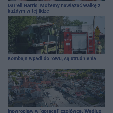
Darrell Harris: Możemy nawiązać walkę z
każdym w tej lidze
Kombajn wpadł do rowu, są utrudnienia
Inowrocław w "gorącej" czołówce. Według