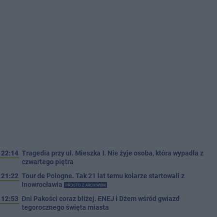
22:14
Tragedia przy ul. Mieszka I. Nie żyje osoba, która wypadła z
czwartego piętra
21:22
Tour de Pologne. Tak 21 lat temu kolarze startowali z
Inowrocławia
PROSTO Z ARCHIWUM
12:53
Dni Pakości coraz bliżej. ENEJ i Dżem wśród gwiazd
tegorocznego święta miasta