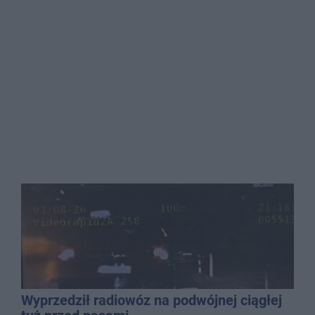
Wyprzedził radiowóz na podwójnej ciągłej