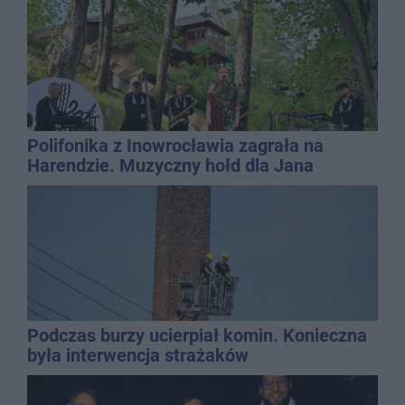
Polifonika z Inowrocławia zagrała na
Harendzie. Muzyczny hołd dla Jana
Kasprowicza
Podczas burzy ucierpiał komin. Konieczna
była interwencja strażaków