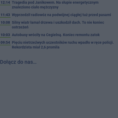
12:14
Tragedia pod Janikowem. Na słupie energetycznym
znaleziono ciało mężczyzny
11:43
Wyprzedził radiowóz na podwójnej ciągłej tuż przed pasami
10:08
Silny wiatr łamał drzewa i uszkodził dach. To nie koniec
ostrzeżeń
10:03
Autobusy wróciły na Cegielną. Koniec remontu zatok
09:54
Pięciu nietrzeźwych uczestników ruchu wpadło w ręce policji.
Rekordzista miał 2,6 promila
Dołącz do nas…