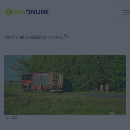
men
search
PRACA
NIERUCHOMOŚCI
OGŁOSZENIA
| fot. MJ