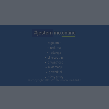
regulamin
reklama
redakcja
pliki cookies
prywatność
reklamacje
gowork.pl
oferty pracy
© copyright 2000-2026 Ino-online Media