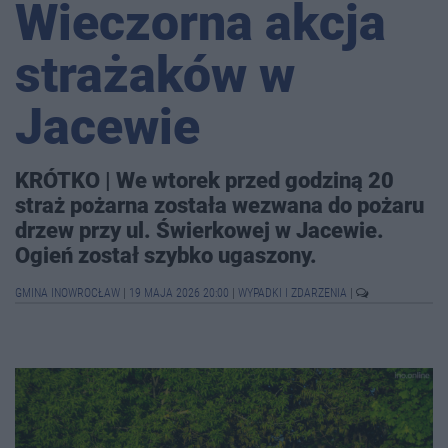
Wieczorna akcja
strażaków w
Jacewie
KRÓTKO | We wtorek przed godziną 20
straż pożarna została wezwana do pożaru
drzew przy ul. Świerkowej w Jacewie.
Ogień został szybko ugaszony.
GMINA INOWROCŁAW
|
19 MAJA 2026 20:00
|
WYPADKI I ZDARZENIA
|