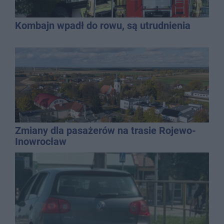
Kombajn wpadł do rowu, są utrudnienia
Zmiany dla pasażerów na trasie Rojewo-
Inowrocław