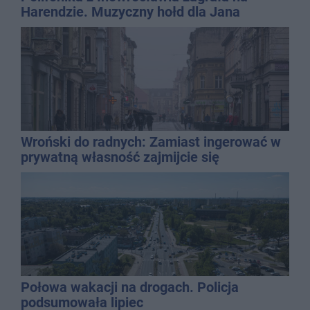
Harendzie. Muzyczny hołd dla Jana
Kasprowicza
Wroński do radnych: Zamiast ingerować w
prywatną własność zajmijcie się
gospodarką
Połowa wakacji na drogach. Policja
podsumowała lipiec