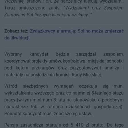
Wcześniej stanowił on, że naczelnicy kierują wydziałami.
Teraz umieszczono zapis: “
Wydziałami oraz Zespołem
Zamówień Publicznych kierują naczelnicy…
”
Zobacz też:
Związkowcy alarmują: Solino może zmierzać
do likwidacji
Wybrany kandydat będzie zarządzał zespołem,
koordynował projekty umów, kontrolował miejskie jednostki
pod kątem przetargów oraz przygotowywał analizy i
materiały na posiedzenia komisji Rady Miejskiej.
Wśród niezbędnych wymagań oczekuje się m.in.
wykształcenia wyższego oraz co najmniej 5-letniego stażu
pracy (w tym minimum 3 lata na stanowisku o podobnym
charakterze lub w ramach działalności gospodarczej).
Ponadto kandydat musi znać szereg ustaw.
Pensja zasadnicza startuje od 5 410 zł brutto. Do tego