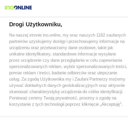
Drogi Użytkowniku,
Na naszej stronie ino.online, my oraz naszych 1162 zaufanych
partnerów uzyskujemy dostęp i przechowujemy informacje na
urządzeniu oraz przetwarzamy dane osobowe, takie jak
unikalne identyfikatory, standardowe informacje wysyłane
przez urządzenie czy dane przeglądania w celu zapewniania
spersonalizowanych reklam, wybór spersonalizowanych treści,
pomiar reklam i treści, badanie odbiorców oraz ulepszanie
usług. Za zgodą Użytkownika my i Zaufani Partnerzy możemy
używać dokładnych danych geolokalizacyjnych oraz aktywnie
skanować charakterystykę urządzenia do celów identyfikacji.
Ponieważ cenimy Twoją prywatność, prosimy o zgodę na
korzystanie z tych technologii poprzez kliknięcie „Akceptuję”.
Zgoda jest dobrowolna i zawsze możesz ją zmienić/wycofać
klikając przycisk ustawień prywatności znajdujący się w lewym
dolnym rogu strony
. Niektóre rodzaje przetwarzania danych