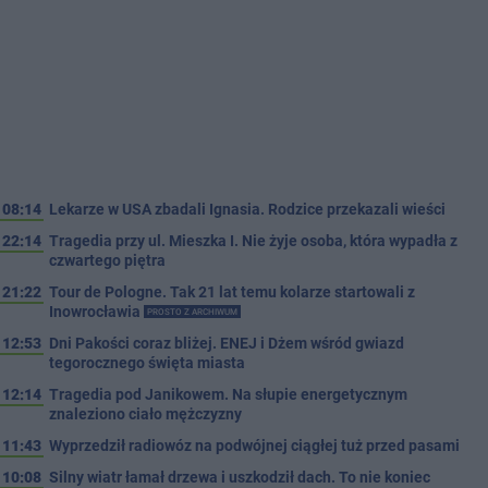
08:14
Lekarze w USA zbadali Ignasia. Rodzice przekazali wieści
22:14
Tragedia przy ul. Mieszka I. Nie żyje osoba, która wypadła z
czwartego piętra
21:22
Tour de Pologne. Tak 21 lat temu kolarze startowali z
Inowrocławia
PROSTO Z ARCHIWUM
12:53
Dni Pakości coraz bliżej. ENEJ i Dżem wśród gwiazd
tegorocznego święta miasta
12:14
Tragedia pod Janikowem. Na słupie energetycznym
znaleziono ciało mężczyzny
11:43
Wyprzedził radiowóz na podwójnej ciągłej tuż przed pasami
10:08
Silny wiatr łamał drzewa i uszkodził dach. To nie koniec