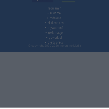
regulamin
reklama
redakcja
pliki cookies
prywatność
reklamacje
gowork.pl
oferty pracy
© copyright 2000-2026 Ino-online Media