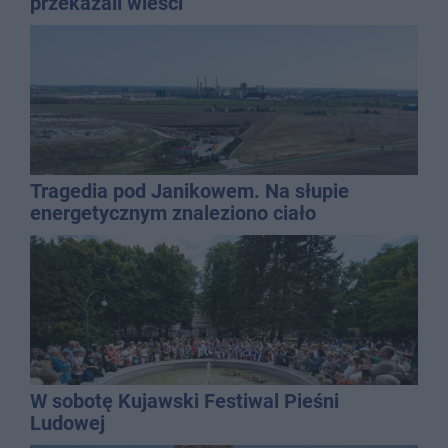
przekazali wieści
Tragedia pod Janikowem. Na słupie
energetycznym znaleziono ciało
mężczyzny
W sobotę Kujawski Festiwal Pieśni
Ludowej