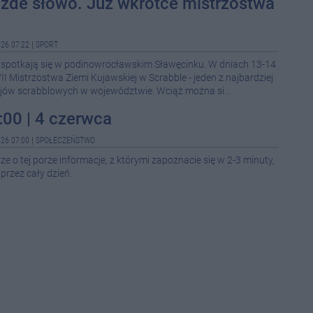
każde słowo. Już wkrótce mistrzostwa
08-0
26 07:22
|
SPORT
h spotkają się w podinowrocławskim Sławęcinku. W dniach 13-14
08-0
I Mistrzostwa Ziemi Kujawskiej w Scrabble - jeden z najbardziej
08-0
jów scrabblowych w województwie. Wciąż można si...
08-0
:00 | 4 czerwca
08-0
26 07:00
|
SPOŁECZEŃSTWO
08-0
 o tej porze informacje, z którymi zapoznacie się w 2-3 minuty,
08-0
przez cały dzień.
08-0
08-0
08-0
12:5
12:1