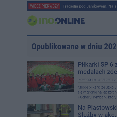
WIESZ PIERWSZY
Tragedia pod Janikowem. Na s
Opublikowane w dniu 20
Piłkarki SP 6
medalach zde
INOWROCŁAW
|
4 CZERWCA 20
Młode piłkarki ze Szkoł
się w gronie najlepszyc
Pucharu Tymbark, który 
Na Piastowsk
Służby w akc.