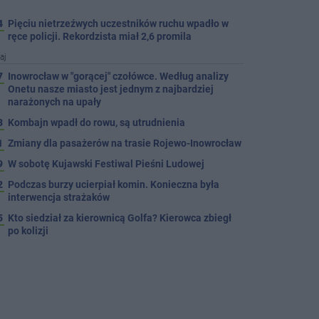
4
Pięciu nietrzeźwych uczestników ruchu wpadło w
ręce policji. Rekordzista miał 2,6 promila
aj
7
Inowrocław w "gorącej" czołówce. Według analizy
Onetu nasze miasto jest jednym z najbardziej
narażonych na upały
3
Kombajn wpadł do rowu, są utrudnienia
1
Zmiany dla pasażerów na trasie Rojewo-Inowrocław
9
W sobotę Kujawski Festiwal Pieśni Ludowej
2
Podczas burzy ucierpiał komin. Konieczna była
interwencja strażaków
5
Kto siedział za kierownicą Golfa? Kierowca zbiegł
po kolizji
5
Hala się zmienia. Remont, nowe nagłośnienie, a
przed wejściem stanie QEMETICA ARENA
TYLKO U NAS
7
19 września pierwszy ligowy mecz Noteci. Znamy
cały terminarz
4
Po rezygnacji z tej inwestycji miasto wraca do