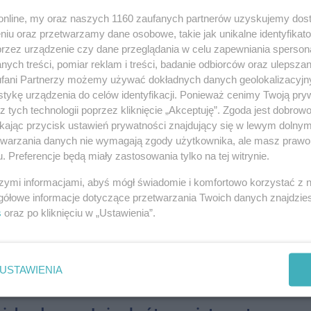
o.online, my oraz naszych 1160 zaufanych partnerów uzyskujemy dos
08-0
49
|
SPOŁECZEŃSTWO
niu oraz przetwarzamy dane osobowe, takie jak unikalne identyfikat
przez urządzenie czy dane przeglądania w celu zapewniania sperson
ata Dzień Dziecka świętuje się w zupełnie odmienny sposób. W
08-0
ych treści, pomiar reklam i treści, badanie odbiorców oraz ulepszan
okazja do rodzinnych pikników i festynów, w innych święto ma
ar. Co ciekawe, różnią się nie tylko tradycje,...
fani Partnerzy możemy używać dokładnych danych geolokalizacyjn
08-0
tykę urządzenia do celów identyfikacji. Ponieważ cenimy Twoją pry
liny do nowoczesnych wnętrz
z tych technologii poprzez kliknięcie „Akceptuję”. Zgoda jest dobro
ikając przycisk ustawień prywatności znajdujący się w lewym dolny
08-0
46
|
SPOŁECZEŃSTWO
etwarzania danych nie wymagają zgody użytkownika, ale masz prawo 
obre wrażenie już na pierwszy rzut oka, ale po chwili pojawia się
. Preferencje będą miały zastosowania tylko na tej witrynie.
rakuje. Mogą mieć wysokiej jakości meble, modne kolory i stylowe
08-0
ydają się przytulne. Bardzo często pow...
08-0
szymi informacjami, abyś mógł świadomie i komfortowo korzystać z
wkrótce zatrzyma się w
gółowe informacje dotyczące przetwarzania Twoich danych znajdzi
08-0
s
oraz po kliknięciu w „Ustawienia”.
 Ruszy...
26 08:33
|
TRANSPORT
08-0
 podróży zostało już niewiele czasu. Już 27 czerwca do
USTAWIENIA
ieśpieszny "Węglarz" - retro pociąg PKP Intercity, który zabierze
08-0
rowaną klimatem kolei z lat 80. i 90. XX wieku....
08-0