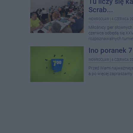
Tu liczy się 
Scrab...
INOWROCŁAW
|
4 CZERWCA 20
Miłośnicy gier słownyc
czerwca odbędą się XXVI
rozpoznawalnych turnie
Ino poranek 7
INOWROCŁAW
|
4 CZERWCA 20
Przed Wami najważniejsze
a po więcej zapraszamy 