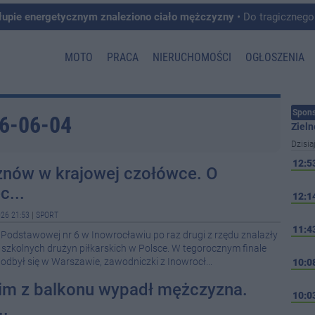
łupie energetycznym znaleziono ciało mężczyzny
• Do tragicznego zdarzenia doszło w 
MOTO
PRACA
NIERUCHOMOŚCI
OGŁOSZENIA
Spons
26-06-04
Zieln
Dzisia
12:5
 znów w krajowej czołówce. O
c...
12:1
26 21:53
|
SPORT
11:4
y Podstawowej nr 6 w Inowrocławiu po raz drugi z rzędu znalazły
h szkolnych drużyn piłkarskich w Polsce. W tegorocznym finale
odbył się w Warszawie, zawodniczki z Inowrocł...
10:0
im z balkonu wypadł mężczyzna.
10:0
..