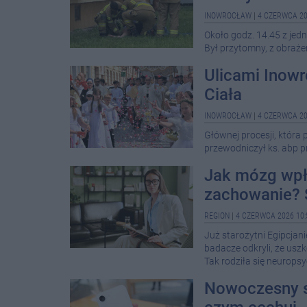
INOWROCŁAW
|
4 CZERWCA 20
Około godz. 14.45 z jed
Był przytomny, z obrażen
Ulicami Inowr
Ciała
INOWROCŁAW
|
4 CZERWCA 20
Głównej procesji, która
przewodniczył ks. abp p
Jak mózg wpł
zachowanie? 
REGION
|
4 CZERWCA 2026 10:
Już starożytni Egipcjan
badacze odkryli, że us
Tak rodziła się neuropsy
Nowoczesny s