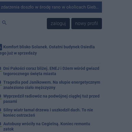
środę rano w okolicach Giebni koło Janikowa. Wówczas na słupie energetycznym odnaleziono ciało mężczyzny.
search
zaloguj
nowy profil
Komfort blisko Solanek. Ostatni budynek Osiedla
.
ego już w sprzedaży
j
3
Dni Pakości coraz bliżej. ENEJ i Dżem wśród gwiazd
tegorocznego święta miasta
4
Tragedia pod Janikowem. Na słupie energetycznym
znaleziono ciało mężczyzny
3
Wyprzedził radiowóz na podwójnej ciągłej tuż przed
pasami
8
Silny wiatr łamał drzewa i uszkodził dach. To nie
koniec ostrzeżeń
3
Autobusy wróciły na Cegielną. Koniec remontu
zatok