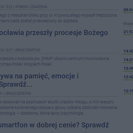
26 15:22
|
WYPADKI I ZDARZENIA
09:5
nego z mieszkań bloku przy ul. Krzywoustego wypadł mężczyzna.
iami ciała został przewieziony do szpitala.
Wczor
ocławia przeszły procesje Bożego
21:5
26 12:07
|
SPOŁECZEŃSTWO
14:4
 przeszła z kościoła pw. ZNMP ulicami centrum Inowrocławia
14:2
rymas Polski Wojciech Polak.
12:4
ywa na pamięć, emocje i
12:4
Sprawdź...
12:1
51
|
SPOŁECZEŃSTWO
ie opisywali na papirusach skutki urazów mózgu, a XIX-wieczni
11:1
zkodzenie konkretnego obszaru głowy odbiera zdolność mówienia.
chologia — dziedzina, która łączy psychologię...
10:3
martfon w dobrej cenie? Sprawdź
07:5